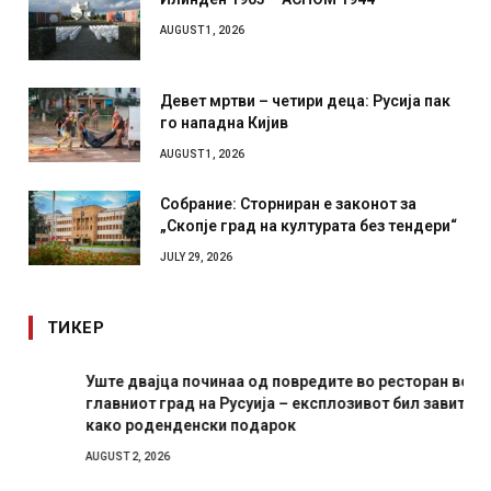
AUGUST 1, 2026
Девет мртви – четири деца: Русија пак
го нападна Кијив
AUGUST 1, 2026
Собрание: Сторниран е законот за
„Скопје град на културата без тендери“
JULY 29, 2026
ТИКЕР
Уште двајца починаа од повредите во ресторан во
главниот град на Русуија – експлозивот бил завиткан
како роденденски подарок
AUGUST 2, 2026