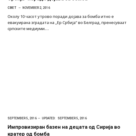
СВЕТ
NOVEMBER 2, 2016
Околу 10 часот утрово поради дојава за бомба итно е
евакуирана зградата на „Ер Србија“ во Белград, пренесуваат
српските медиуми.…
SEPTEMBER 5, 2016
UPDATED:
SEPTEMBER 5, 2016
Импровизиран базен на децата од Сирија во
кратер од бомба