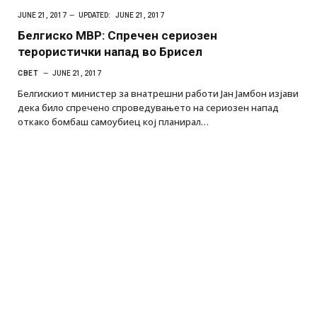
JUNE 21, 2017
UPDATED:
JUNE 21, 2017
Белгиско МВР: Спречен сериозен
терористички напад во Брисел
СВЕТ
JUNE 21, 2017
Белгискиот министер за внатрешни работи Јан Јамбон изјави
дека било спречено спроведувањето на сериозен напад
откако бомбаш самоубиец кој планирал…