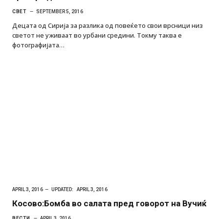
СВЕТ
SEPTEMBER 5, 2016
Децата од Сирија за разлика од повеќето свои врсници низ
светот не уживаат во урбани средини. Токму таква е
фотографијата…
APRIL 3, 2016
UPDATED:
APRIL 3, 2016
Косово:Бомба во салата пред говорот на Вучиќ
ВЕСТИ
APRIL 3, 2016