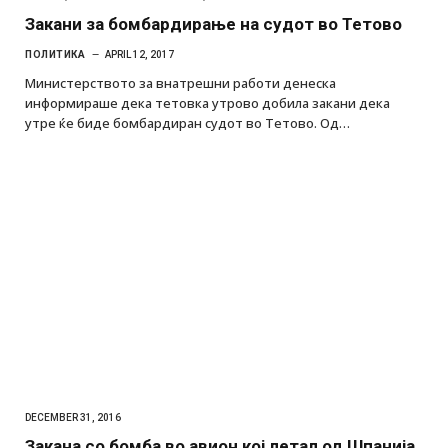
Закани за бомбардирање на судот во Тетово
ПОЛИТИКА
APRIL 12, 2017
Министерството за внатрешни работи денеска
информираше дека тетовка утрово добила закани дека
утре ќе биде бомбардиран судот во Тетово. Од…
DECEMBER 31, 2016
Закана со бомба во авион кој летал од Шпанија