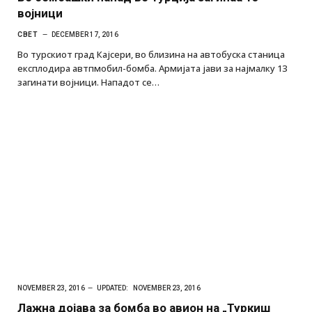
војници
СВЕТ
DECEMBER 17, 2016
Во турскиот град Кајсери, во близина на автобуска станица
експлодира автпмобил-бомба. Армијата јави за најмалку 13
загинати војници. Нападот се…
NOVEMBER 23, 2016
UPDATED:
NOVEMBER 23, 2016
Лажна дојава за бомба во авион на „Туркиш