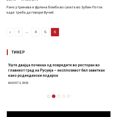
Рано утринава е фрлена бомба во салата во Зубин Поток
каде треба да говори Вучиќ
Previous
…
1
4
5
6
ТИКЕР
Уште двајца починаа од повредите во ресторан во
главниот град на Русуија – експлозивот бил завиткан
како роденденски подарок
AUGUST 2, 2026