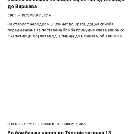
до Варшава
СВЕТ
DECEMBER 31, 2016
На стариот аеродром „Ризине“ во Прага, доцна синоќа
поради закана за поставена бомба принудно слета авион со
160 патници, кој летал од Шпанија до Варшава, објави МИА
DECEMBER 17, 2016
UPDATED:
DECEMBER 17, 2016
Во бомбашки напад во Турција загинаа 13