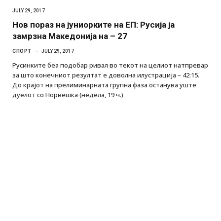
JULY 29, 2017
Нов пораз на јуниорките на ЕП: Русија ја
замрзна Македонија на – 27
СПОРТ
JULY 29, 2017
Русинките беа подобар ривал во текот на целиот натпревар
за што конечниот резултат е доволна илустрација – 42:15.
До крајот на прелиминарната групна фаза останува уште
дуелот со Норвешка (недела, 19 ч.)