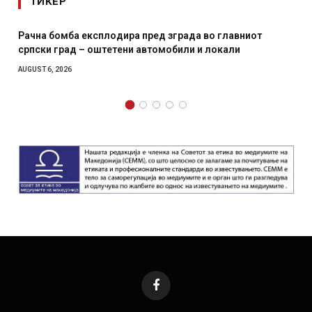
ТИКЕР
а бомба експлодира пред зграда во главниот
И Данск
ки град – оштетени автомобили и локали
месечна
T 6, 2026
AUGUST 4, 
Facebook