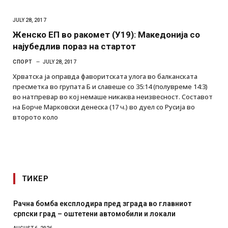
JULY 28, 2017
Женско ЕП во ракомет (У19): Македонија со
најубедлив пораз на стартот
СПОРТ
JULY 28, 2017
Хрватска ја оправда фаворитската улога во балканската
пресметка во групата Б и славеше со 35:14 (полувреме 14:3)
во натпревар во кој немаше никаква неизвесност. Составот
на Борче Марковски денеска (17 ч.) во дуел со Русија во
второто коло
ТИКЕР
одира пред зграда во главниот
И Данска се милитарил
етени автомобили и локали
месечна воена