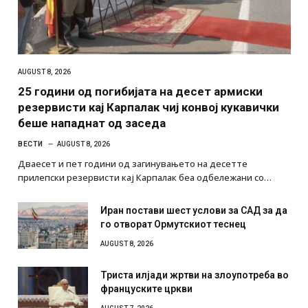
AUGUST 8, 2026
25 години од погибијата на десет армиски
резервисти кај Карпалак чиј конвој кукавички
беше нападнат од заседа
ВЕСТИ
AUGUST 8, 2026
Дваесет и пет години од загинувањето на десетте
прилепски резервисти кај Карпалак беа одбележани со…
Иран постави шест услови за САД за да
го отворат Ормутскиот теснец
AUGUST 8, 2026
Триста илјади жртви на злоупотреба во
француските цркви