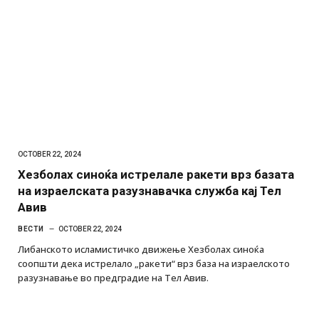
OCTOBER 22, 2024
Хезболах синоќа истрелале ракети врз базата
на израелската разузнавачка служба кај Тел
Авив
ВЕСТИ
OCTOBER 22, 2024
Либанското исламистичко движење Хезболах синоќа
соопшти дека истрелало „ракети“ врз база на израелското
разузнавање во предградие на Тел Авив.