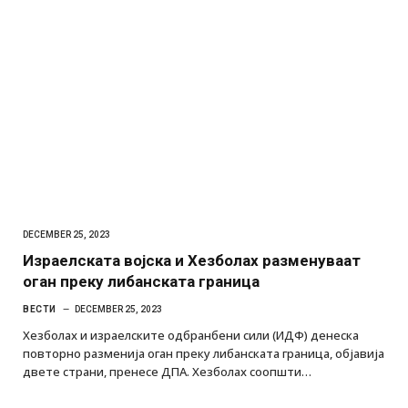
DECEMBER 25, 2023
Израелската војска и Хезболах разменуваат
оган преку либанската граница
ВЕСТИ
DECEMBER 25, 2023
Хезболах и израелските одбранбени сили (ИДФ) денеска
повторно разменија оган преку либанската граница, објавија
двете страни, пренесе ДПА. Хезболах соопшти…