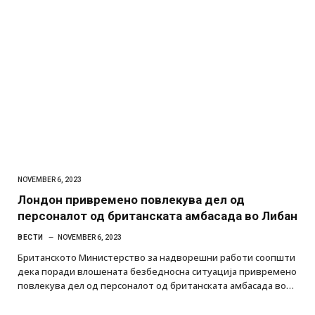
NOVEMBER 6, 2023
Лондон привремено повлекува дел од
персоналот од британската амбасада во Либан
ВЕСТИ
NOVEMBER 6, 2023
Британското Министерство за надворешни работи соопшти
дека поради влошената безбедносна ситуација привремено
повлекува дел од персоналот од британската амбасада во…