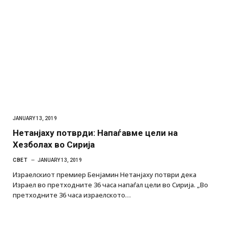
JANUARY 13, 2019
Нетанјаху потврди: Напаѓавме цели на
Хезболах во Сирија
СВЕТ
JANUARY 13, 2019
Израелскиот премиер Бенјамин Нетанјаху потври дека
Израел во претходните 36 часа напаѓал цели во Сирија. „Во
претходните 36 часа израелското…