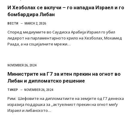
И Хезболах се вклучи – го нападна Израел и го
бомбардира Либан
ВЕСТИ
MARCH 2, 2026
Според медиумите во Саудиска Арабија Израел го убил
лидерот на парламентарното крило на Хезболах, Мохамед
Раада, а на социјалните мрежи…
NOVEMBER 26, 2024
Министрите на Г7 за итен прекин на огнот во
Либан и дипломатско решение
ТИКЕР
NOVEMBER 26, 2024
Рим: Шефовите на дипломатиите на земјите од Г7 денеска
изразија поддршка за „актуелниот прекин на огнот меѓу
Израел и либанското…