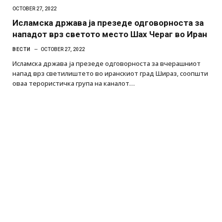
OCTOBER 27, 2022
Исламска држава ја презеде одговорноста за
нападот врз светото место Шах Чераг во Иран
ВЕСТИ
OCTOBER 27, 2022
Исламска држава ја презеде одговорноста за вчерашниот
напад врз светилиштето во иранскиот град Шираз, соопшти
оваа терористичка група на каналот…