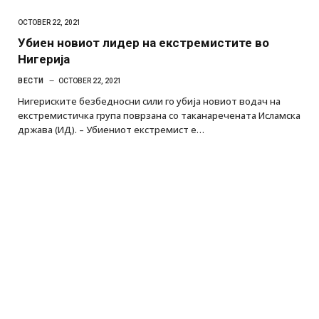
OCTOBER 22, 2021
Убиен новиот лидер на екстремистите во
Нигерија
ВЕСТИ
OCTOBER 22, 2021
Нигериските безбедносни сили го убија новиот водач на
екстремистичка група поврзана со таканаречената Исламска
држава (ИД). – Убиениот екстремист е…