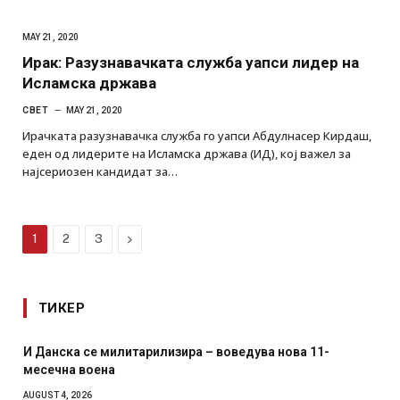
MAY 21, 2020
Ирак: Разузнавачката служба уапси лидер на
Исламска држава
СВЕТ
MAY 21, 2020
Ирачката разузнавачка служба го уапси Абдулнасер Кирдаш,
еден од лидерите на Исламска држава (ИД), кој важел за
најсериозен кандидат за…
Next
1
2
3
ТИКЕР
И Данска се милитарилизира – воведува нова 11-
месечна воена
AUGUST 4, 2026