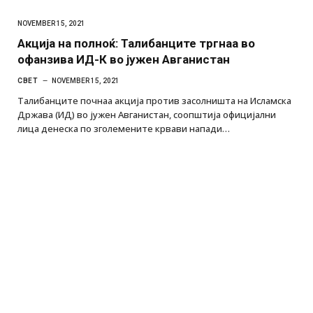
NOVEMBER 15, 2021
Акција на полноќ: Талибанците тргнаа во
офанзива ИД-К во јужен Авганистан
СВЕТ
NOVEMBER 15, 2021
Талибанците почнаа акција против засолништа на Исламска
Држава (ИД) во јужен Авганистан, соопштија официјални
лица денеска по зголемените крвави напади…