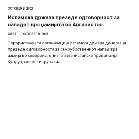
OCTOBER 8, 2021
Исламска држава презеде одговорност за
нападот врз џамијата во Авганистан
СВЕТ
OCTOBER 8, 2021
Терористичката организација Исламска држава денеска ја
презеде одговорноста за самоубиствениот напад врз
џамија во североисточната авганистанска провинција
Кундуз, соопшти групата…