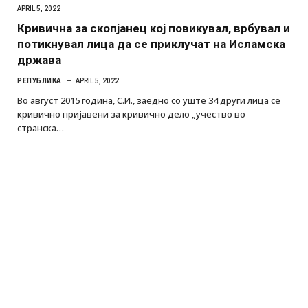
APRIL 5, 2022
Кривична за скопјанец кој повикувал, врбувал и
потикнувал лица да се приклучат на Исламска
држава
РЕПУБЛИКА
APRIL 5, 2022
Во август 2015 година, С.И., заедно со уште 34 други лица се
кривично пријавени за кривично дело „учество во
странска…