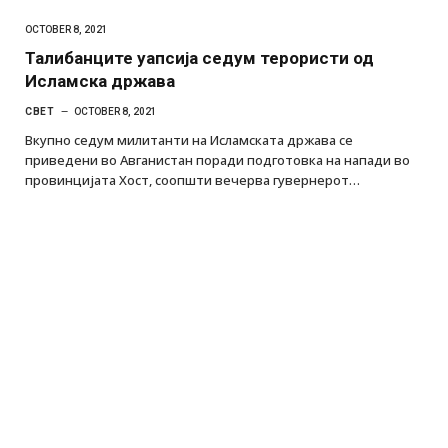
OCTOBER 8, 2021
Талибанците уапсија седум терористи од
Исламска држава
СВЕТ
OCTOBER 8, 2021
Вкупно седум милитанти на Исламската држава се
приведени во Авганистан поради подготовка на напади во
провинцијата Хост, соопшти вечерва гувернерот…