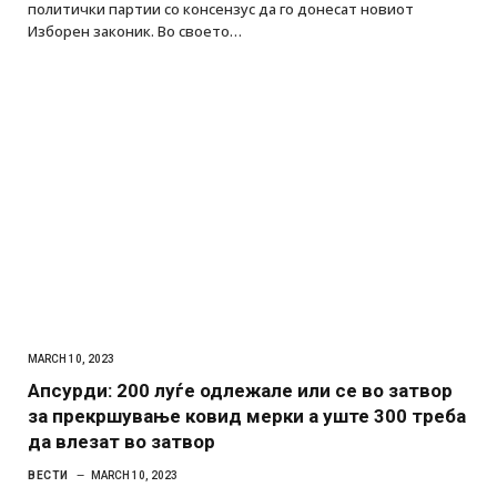
политички партии со консензус да го донесат новиот
Изборен законик. Во своето…
MARCH 10, 2023
Апсурди: 200 луѓе одлежале или се во затвор
за прекршување ковид мерки а уште 300 треба
да влезат во затвор
ВЕСТИ
MARCH 10, 2023