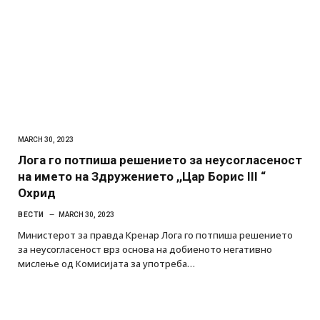
MARCH 30, 2023
Лога го потпиша решението за неусогласеност
на името на Здружението ,,Цар Борис III “
Охрид
ВЕСТИ
MARCH 30, 2023
Министерот за правда Кренар Лога го потпиша решението
за неусогласеност врз основа на добиеното негативно
мислење од Комисијата за употреба…