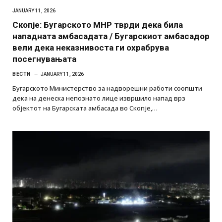
JANUARY 11, 2026
Скопје: Бугарското МНР тврди дека била
нападната амбасадата / Бугарскиот амбасадор
вели дека неказнивоста ги охрабрува
посегнувањата
ВЕСТИ
JANUARY 11, 2026
Бугарското Министерство за надворешни работи соопшти
дека на денеска непознато лице извршило напад врз
објектот на Бугарската амбасада во Скопје,…