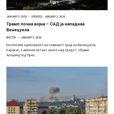
JANUARY 3, 2026
UPDATED:
JANUARY 3, 2026
Трамп почна војна – САД ја нападнаа
Венецуела
ВЕСТИ
JANUARY 3, 2026
Експлозии одекнуваат во главниот град на Венецуела,
Каракас, а авиони летаат ниско над градот, објави
Асошиејтед Прес.