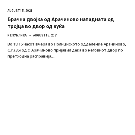
AUGUST 15, 2021
Брачна двојка од Арачиново нападната од
тројца во двор од куќа
РЕПУБЛИКА
AUGUST 15, 2021
Во 18.15 часот вчера во Полициското одделение Арачиново,
С.Р.(35) од с. Арачиново пријавил дека во неговиот двор по
претходна расправија,…