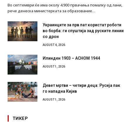
Во септември ќе има околу 4.900 првачиња помалку од лани,
рече денеска министерката за образование…
Украинците за прв пат користат роботи
во борба: ги спуштија зад руските линии
со дрон
AUGUST 4, 2026
Илинден 1903 – АСНОМ 1944
AUGUST 1, 2026
Девет мртви – четири деца: Русија пак
го нападна Кијив
AUGUST 1, 2026
ТИКЕР