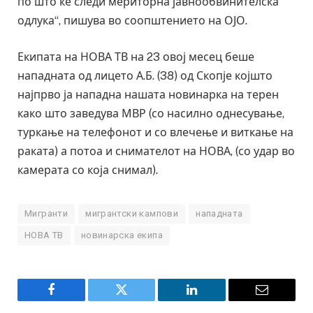
по што ќе следи мериторна јавнообвинителска
одлука“, пишува во соопштението на ОЈО.
Екипата на НОВА ТВ на 23 овој месец беше
нападната од лицето А.Б. (38) од Скопје којшто
најпрво ја нападна нашата новинарка на терен
како што заведува МВР (со насилно однесување,
туркање на телефонот и со влечење и виткање на
раката) а потоа и снимателот на НОВА, (со удар во
камерата со која снимал).
Мигранти
мигрантски кампови
нападната
НОВА ТВ
новинарска екипа
Facebook
Twitter
LinkedIn
Email