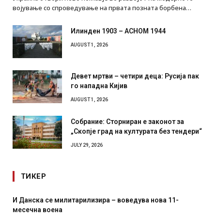
Украина отвори ново поглавје во развојот на модерното
војување со спроведување на првата позната борбена…
Илинден 1903 – АСНОМ 1944
AUGUST 1, 2026
Девет мртви – четири деца: Русија пак
го нападна Кијив
AUGUST 1, 2026
Собрание: Сторниран е законот за
„Скопје град на културата без тендери“
JULY 29, 2026
ТИКЕР
Уште двајца починаа од повредите во ресторан во