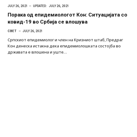
JULY 26, 2021
UPDATED:
JULY 26, 2021
Порака од епидемиологот Кон: Ситуацијата со
ковид-19 во Србија се влошува
СВЕТ
JULY 26, 2021
Српскиот епидемиолог и член на Кризниот штаб, Предраг
Кон денеска истакна дека епидемиолошката состојба во
државата е влошена и уште…