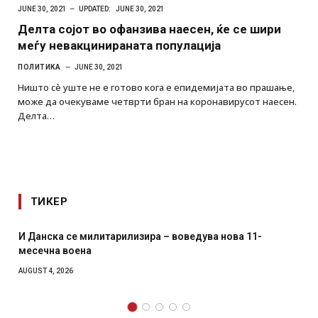
JUNE 30, 2021
UPDATED:
JUNE 30, 2021
Делта сојот во офанзива наесен, ќе се шири
меѓу невакцинираната популација
ПОЛИТИКА
JUNE 30, 2021
Ништо сè уште не е готово кога е епидемијата во прашање,
може да очекуваме четврти бран на коронавирусот наесен.
Делта…
ТИКЕР
Уште двајца починаа од повредите во ресторан во
главниот град на Русуија – експлозивот бил завиткан
како роденденски подарок
AUGUST 2, 2026