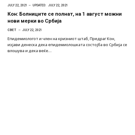
JULY 22, 2021
UPDATED:
JULY 22, 2021
Кон: Болниците се полнат, на 1 август можни
нови мерки во Србија
СВЕТ
JULY 22, 2021
Епидемиологот и член на кризниот штаб, Предраг Кон,
изјави денеска дека епидемиолошката состојба во Србија се
влошува и дека веќе…