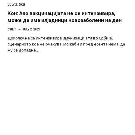
JULY 2, 2021
Кон: Ако вакцинацијата не се интензивира,
може да има илјадници новозаболени на ден
СВЕТ
JULY 2, 2021
Доколку не се интензивира имунизацијата во Србија,
сценариото кое не очекува, можеби и пред есента нема, да
му се допадне…