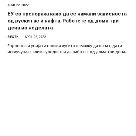
APRIL 22, 2022
ЕУ со препорака како да се намали зависноста
од руски гас и нафта: Работете од дома три
дена во неделата
ВЕСТИ
APRIL 22, 2022
Европската унија ги повика луѓето помалку да возат, да ги
исклучуваат клима уредите и да работат од дома три дена…