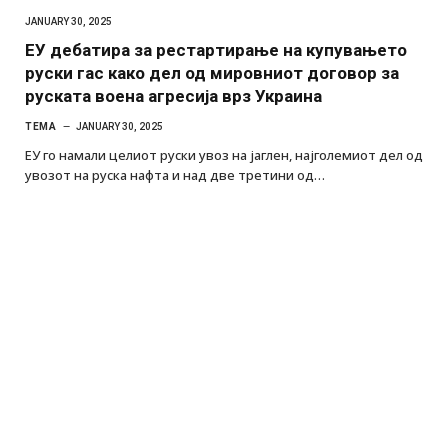
JANUARY 30, 2025
ЕУ дебатира за рестартирање на купувањето
руски гас како дел од мировниот договор за
руската воена агресија врз Украина
ТЕМА
JANUARY 30, 2025
ЕУ го намали целиот руски увоз на јаглен, најголемиот дел од
увозот на руска нафта и над две третини од…