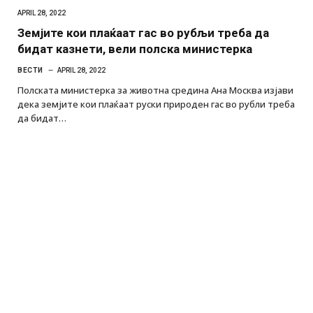
APRIL 28, 2022
Земјите кои плаќаат гас во рубљи треба да
бидат казнети, вели полска министерка
ВЕСТИ
APRIL 28, 2022
Полската министерка за животна средина Ана Москва изјави
дека земјите кои плаќаат руски природен гас во рубли треба
да бидат…