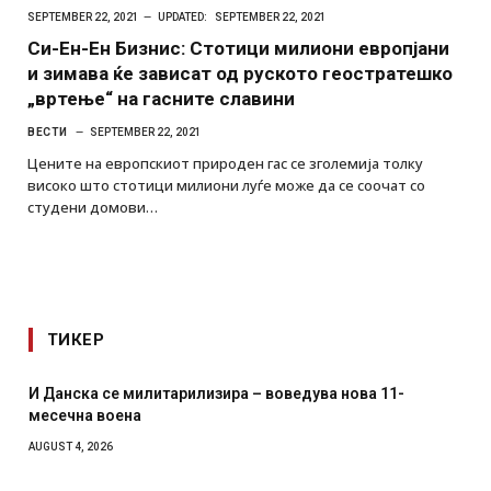
SEPTEMBER 22, 2021
UPDATED:
SEPTEMBER 22, 2021
Си-Ен-Ен Бизнис: Стотици милиони европјани
и зимава ќе зависат од руското геостратешко
„вртење“ на гасните славини
ВЕСТИ
SEPTEMBER 22, 2021
Цените на европскиот природен гас се зголемија толку
високо што стотици милиони луѓе може да се соочат со
студени домови…
ТИКЕР
И Данска се милитарилизира – воведува нова 11-
месечна воена
AUGUST 4, 2026