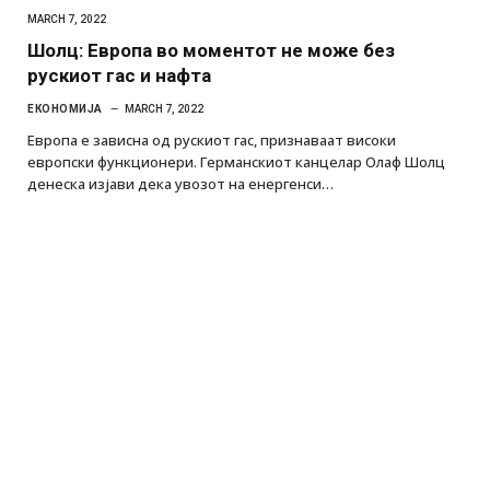
MARCH 7, 2022
Шолц: Европа во моментот не може без
рускиот гас и нафта
ЕКОНОМИЈА
MARCH 7, 2022
Европа е зависна од рускиот гас, признаваат високи
европски функционери. Германскиот канцелар Олаф Шолц
денеска изјави дека увозот на енергенси…