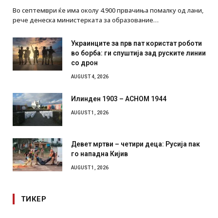
Во септември ќе има околу 4.900 првачиња помалку од лани,
рече денеска министерката за образование…
Украинците за прв пат користат роботи
во борба: ги спуштија зад руските линии
со дрон
AUGUST 4, 2026
Илинден 1903 – АСНОМ 1944
AUGUST 1, 2026
Девет мртви – четири деца: Русија пак
го нападна Кијив
AUGUST 1, 2026
ТИКЕР