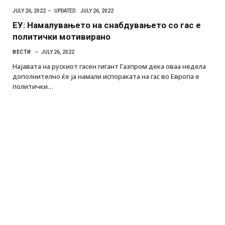
JULY 26, 2022
UPDATED:
JULY 26, 2022
ЕУ: Намалувањето на снабдувањето со гас е
политички мотивирано
ВЕСТИ
JULY 26, 2022
Најавата на рускиот гасен гигант Газпром дека оваа недела
дополнително ќе ја намали испораката на гас во Европа е
политички…