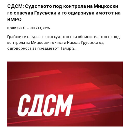
СДСМ: Судството под контрола на Мицкоски
го спасува Груевски и го одмрзнува имотот на
ВМРО
ПОЛИТИКА
JULY 14, 2026
Граѓаните гледааат како судството и обвинителството под
контрола на Мицкоски го чисти Никола Груевски од
одговорност за предметот Талир 2…