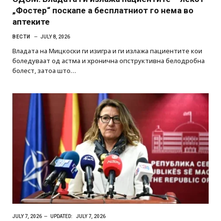
„Фостер“ поскапе а бесплатниот го нема во
аптеките
ВЕСТИ
JULY 8, 2026
Владата на Мицкоски ги изигра и ги излажа пациентите кои
боледуваат од астма и хронична опструктивна белодробна
болест, затоа што…
JULY 7, 2026
UPDATED:
JULY 7, 2026