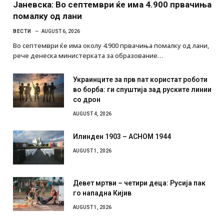
Јаневска: Во септември ќе има 4.900 првачиња
помалку од лани
ВЕСТИ
AUGUST 6, 2026
Во септември ќе има околу 4.900 првачиња помалку од лани,
рече денеска министерката за образование…
Украинците за прв пат користат роботи
во борба: ги спуштија зад руските линии
со дрон
AUGUST 4, 2026
Илинден 1903 – АСНОМ 1944
AUGUST 1, 2026
Девет мртви – четири деца: Русија пак
го нападна Кијив
AUGUST 1, 2026