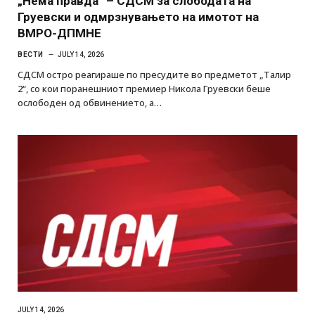
„Нема правда“ – СДСМ за слободата на
Груевски и одмрзнувањето на имотот на
ВМРО-ДПМНЕ
ВЕСТИ
JULY 14, 2026
СДСМ остро реагираше по пресудите во предметот „Талир
2“, со кои поранешниот премиер Никола Груевски беше
ослободен од обвинението, а…
JULY 14, 2026