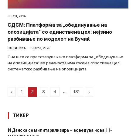
JULY 3, 2026
СДСМ: Платформа за „обединување на
опозицијата“ со единствена цел: нејзино
разбивање по моделот на Вучиќ
ПОЛИТИКА
JULY 3, 2026
Она што се претставува како платформа за „обединување
на опозицијата“ во реалноста има сосема спротивна цел:
систематско разбивање на опозицијата.
Previous
…
Next
1
2
3
4
131
ТИКЕР
И Данска се милитарилизира – воведува нова 11-