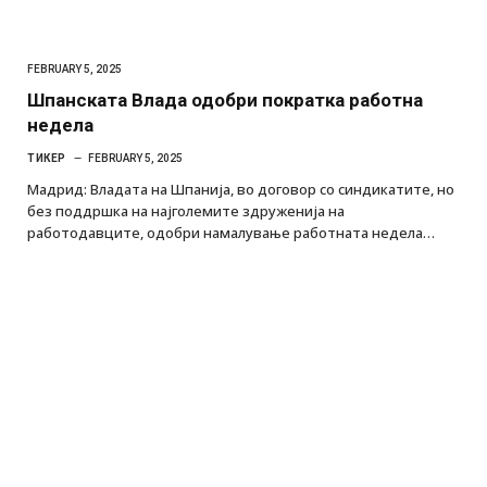
FEBRUARY 5, 2025
Шпанската Влада одобри пократка работна
недела
ТИКЕР
FEBRUARY 5, 2025
Мадрид: Владата на Шпанија, во договор со синдикатите, но
без поддршка на најголемите здруженија на
работодавците, одобри намалување работната недела…