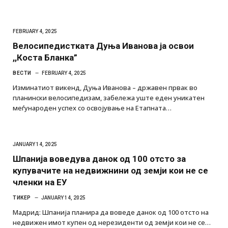
FEBRUARY 4, 2025
Велосипедистката Дуња Иванова ја освои
,,Коста Бланка”
ВЕСТИ
FEBRUARY 4, 2025
Изминатиот викенд, Дуња Иванова – државен првак во
планински велосипедизам, забележа уште еден уникатен
меѓународен успех со освојување на Етапната…
JANUARY 14, 2025
Шпанија воведува данок од 100 отсто за
купувачите на недвижнини од земји кои не се
членки на ЕУ
ТИКЕР
JANUARY 14, 2025
Мадрид: Шпанија планира да воведе данок од 100 отсто на
недвижен имот купен од нерезиденти од земји кои не се…