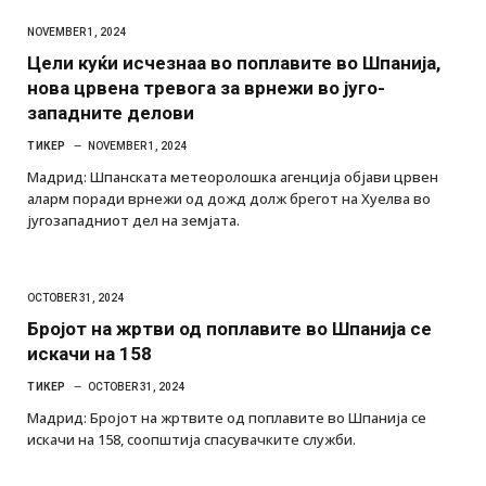
NOVEMBER 1, 2024
Цели куќи исчезнаа во поплавите во Шпанија,
нова црвена тревога за врнежи во југо-
западните делови
ТИКЕР
NOVEMBER 1, 2024
Мадрид: Шпанската метеоролошка агенција објави црвен
аларм поради врнежи од дожд долж брегот на Хуелва во
југозападниот дел на земјата.
OCTOBER 31, 2024
Бројот на жртви од поплавите во Шпанија се
искачи на 158
ТИКЕР
OCTOBER 31, 2024
Мадрид: Бројот на жртвите од поплавите во Шпанија се
искачи на 158, соопштија спасувачките служби.