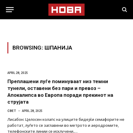
BROWSING:
ШПАНИЈА
APRIL 28, 2025
Преплашени луѓе поминуваат низ темни
тунели, оставени без пари и превоз –
Апокалипса во Европа поради прекинот на
струјата
СВЕТ
APRIL 28, 2025
Лисабон: Целосен колапс на улиците бидејќи семафорите не
работат, луѓето се заглавени во метрото и аеродромите,
телефонските линии се исклучени,…