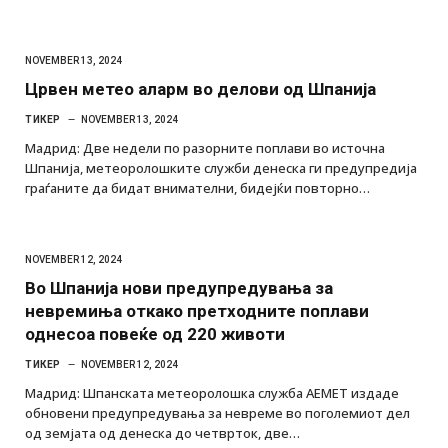
NOVEMBER 13, 2024
Црвен метео аларм во делови од Шпанија
ТИКЕР
NOVEMBER 13, 2024
Мадрид: Две недели по разорните поплави во источна
Шпанија, метеоролошките служби денеска ги предупредија
граѓаните да бидат внимателни, бидејќи повторно…
NOVEMBER 12, 2024
Во Шпанија нови предупредувања за
невремиња откако претходните поплави
однесоа повеќе од 220 животи
ТИКЕР
NOVEMBER 12, 2024
Мадрид: Шпанската метеоролошка служба AEMET издаде
обновени предупредувања за невреме во поголемиот дел
од земјата од денеска до четврток, две…