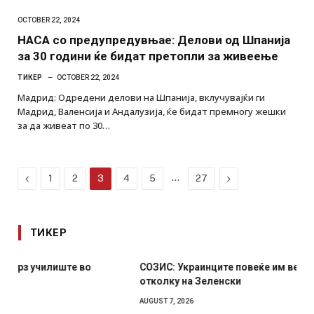
OCTOBER 22, 2024
НАСА со предупредувњае: Делови од Шпанија
за 30 години ќе бидат претопли за живеење
ТИКЕР
OCTOBER 22, 2024
Мадрид: Одредени делови на Шпанија, вклучувајќи ги
Мадрид, Валенсија и Андалузија, ќе бидат премногу жешки
за да живеат по 30…
Previous
…
Next
1
2
3
4
5
27
ТИКЕР
СОЗИС: Украинците повеќе им веруваат на генералите
отколку на Зеленски
AUGUST 7, 2026