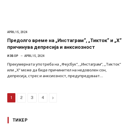
APRIL 15, 2024
Предолго време на „Инстаграм“, „Тикток“ и „X“
причинува депресија и анксиозност
ИЗБОР
APRIL 15, 2024
Прекумерната употреба на „Фејсбук“, „Инстаграм“, „Тикток“
или „X“ може да биде причинител на недоволен сон,
депресија, стрес и анксиозност, предупредуваат…
Next
1
2
3
4
ТИКЕР