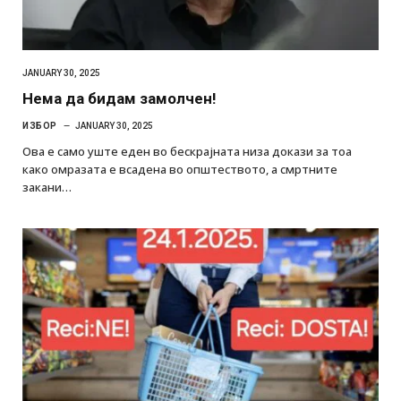
JANUARY 30, 2025
Нема да бидам замолчен!
ИЗБОР
JANUARY 30, 2025
Ова е само уште еден во бескрајната низа докази за тоа
како омразата е всадена во општеството, а смртните
закани…