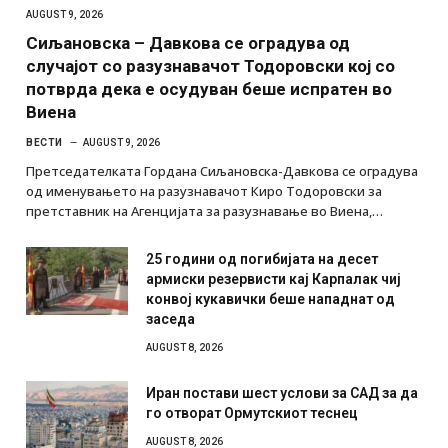
AUGUST 9, 2026
Сиљановска – Давкова се оградува од
случајот со разузнавачот Тодоровски кој со
потврда дека е осудуван беше испратен во
Виена
ВЕСТИ
AUGUST 9, 2026
Претседателката Гордана Сиљановска-Давкова се оградува
од именувањето на разузнавачот Киро Тодоровски за
претставник на Агенцијата за разузнавање во Виена,…
25 години од погибијата на десет
армиски резервисти кај Карпалак чиј
конвој кукавички беше нападнат од
заседа
AUGUST 8, 2026
Иран постави шест услови за САД за да
го отворат Ормутскиот теснец
AUGUST 8, 2026