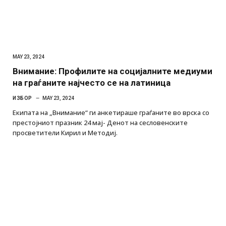
MAY 23, 2024
Внимание: Профилите на социјалните медиуми
на граѓаните најчесто се на латиница
ИЗБОР
MAY 23, 2024
Екипата на „Внимание“ ги анкетираше граѓаните во врска со
престојниот празник 24 мај- Денот на сесловенските
просветители Кирил и Методиј.