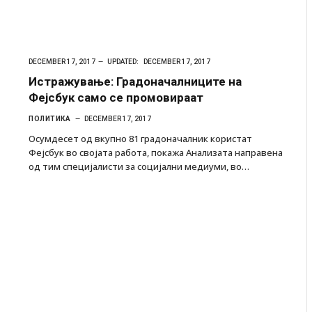
DECEMBER 17, 2017
UPDATED:
DECEMBER 17, 2017
Истражување: Градоначалниците на
Фејсбук само се промовираат
ПОЛИТИКА
DECEMBER 17, 2017
Осумдесет од вкупно 81 градоначалник користат
Фејсбук во својата работа, покажа Анализата направена
од тим специјалисти за социјални медиуми, во…
ресторан
Најмалку седум мртви во нападот врз училиште
ивот бил
во Тајланд
AUGUST 7, 2026