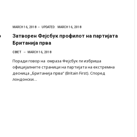
MARCH 16, 2018
UPDATED:
MARCH 16, 2018
о
Затворен Фејсбук профилот на партијата
Британија прва
СВЕТ
MARCH 16, 2018
Поради говор на омраза Фејсбук ги избриша
официјалните страници на партијата на екстремна
десница „Британија прва“ (Britain First). Според
лондонски…