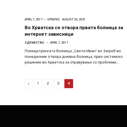
APRIL 7, 2017
UPDATED:
AUGUST 24, 2021
Во Хрватска се отвора првата болница за
интернет зависници
ЗДРАВСТВО
APRIL 7, 2017
Психијатриската болница „Свети Иван“ во Загреб во
понеделник отвора дневна болница, прво системско
решение во Хрватска за справување со проблеми…
Previous
1
2
3
4