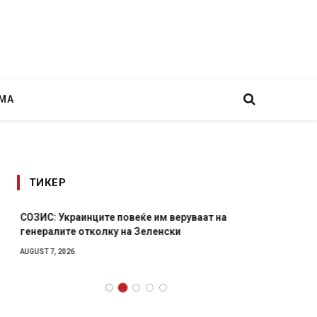
МА
ТИКЕР
СОЗИС: Украинците повеќе им веруваат на
Рачна 
генералите отколку на Зеленски
главни
локали
AUGUST 7, 2026
AUGUST 6,