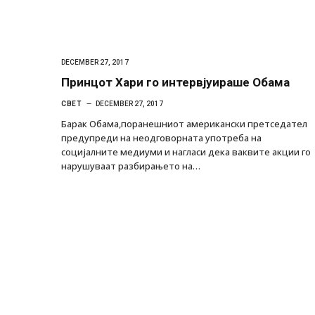
DECEMBER 27, 2017
Принцот Хари го интервјуираше Обама
СВЕТ
DECEMBER 27, 2017
Барак Обама,поранешниот американски претседател
предупреди на неодговорната употреба на
социјалните медиуми и нагласи дека ваквите акции го
нарушуваат разбирањето на…
Уште двајца починаа од повредите во 
во главниот град на Русуија – експлоз
завиткан како роденденски подарок
AUGUST 2, 2026