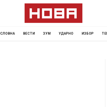
АСЛОВНА
ВЕСТИ
ЗУМ
УДАРНО
ИЗБОР
ТЕ
ресторан
Најмалку седум мртви во нападот врз училиште
ивот бил
во Тајланд
AUGUST 7, 2026