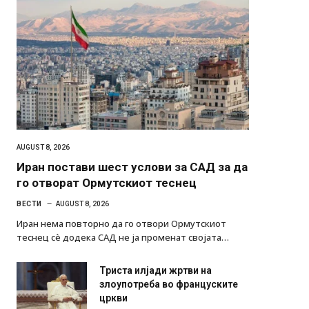
AUGUST 8, 2026
Иран постави шест услови за САД за да
го отворат Ормутскиот теснец
ВЕСТИ
AUGUST 8, 2026
Иран нема повторно да го отвори Ормутскиот
теснец сè додека САД не ја променат својата…
Триста илјади жртви на
злоупотреба во француските
цркви