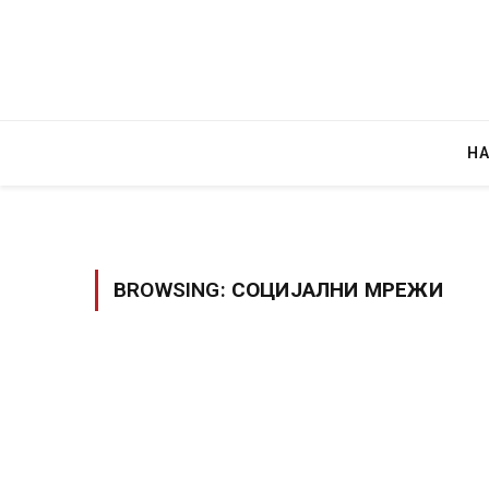
Н
BROWSING:
СОЦИЈАЛНИ МРЕЖИ
Уште двајца починаа од повредите во 
во главниот град на Русуија – експлоз
завиткан како роденденски подарок
AUGUST 2, 2026