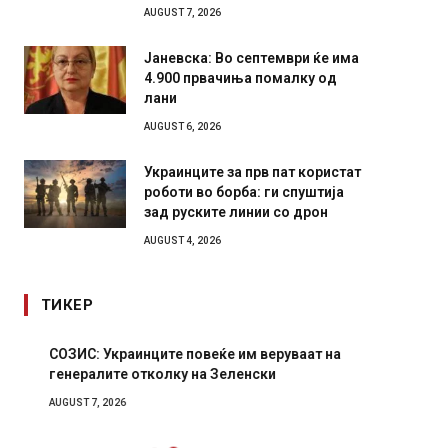
AUGUST 7, 2026
Јаневска: Во септември ќе има
4.900 првачиња помалку од
лани
AUGUST 6, 2026
Украинците за прв пат користат
роботи во борба: ги спуштија
зад руските линии со дрон
AUGUST 4, 2026
ТИКЕР
СОЗИС: Украинците повеќе им веруваат на
Рачна 
генералите отколку на Зеленски
главни
локали
AUGUST 7, 2026
AUGUST 6,