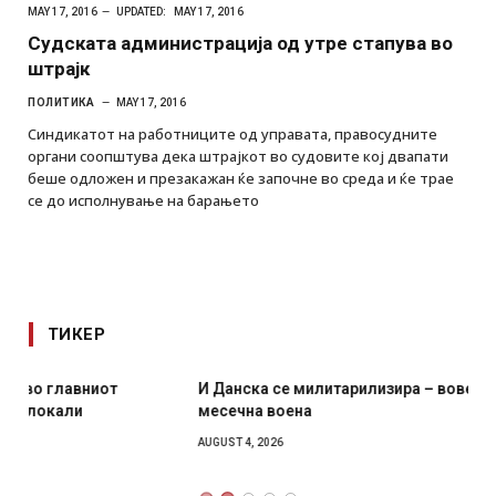
MAY 17, 2016
UPDATED:
MAY 17, 2016
Судската администрација од утре стапува во
штрајк
ПОЛИТИКА
MAY 17, 2016
Синдикатот на работниците од управата, правосудните
органи соопштува дека штрајкот во судовите кој двапати
беше одложен и презакажан ќе започне во среда и ќе трае
се до исполнување на барањето
ТИКЕР
И Данска се милитарилизира – воведува нова 11-
месечна воена
AUGUST 4, 2026