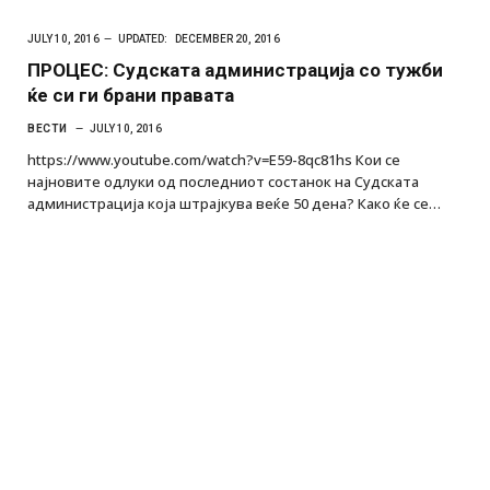
JULY 10, 2016
UPDATED:
DECEMBER 20, 2016
ПРОЦЕС: Судската администрација со тужби
ќе си ги брани правата
ВЕСТИ
JULY 10, 2016
https://www.youtube.com/watch?v=E59-8qc81hs Кои се
најновите одлуки од последниот состанок на Судската
администрација која штрајкува веќе 50 дена? Како ќе се…