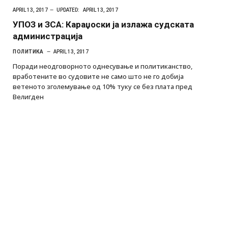
APRIL 13, 2017
UPDATED:
APRIL 13, 2017
УПОЗ и ЗСА: Караџоски ја излажа судската
администрација
ПОЛИТИКА
APRIL 13, 2017
Поради неодговорното однесување и политиканство,
вработените во судовите не само што не го добија
ветеното зголемување од 10% туку се без плата пред
Велигден