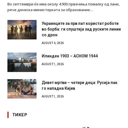
Во септември ќе има околу 4.900 првачиња помалку од лани,
рече денеска министерката за образование…
Украинците за прв пат користат роботи
во борба: ги спуштија зад руските линии
со дрон
AUGUST 4, 2026
Илинден 1903 – АСНОМ 1944
AUGUST 1, 2026
Девет мртви – четири деца: Русија пак
го нападна Кијив
AUGUST 1, 2026
ТИКЕР