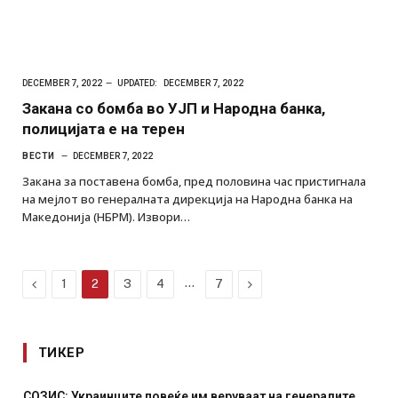
DECEMBER 7, 2022
UPDATED:
DECEMBER 7, 2022
Закана со бомба во УЈП и Народна банка,
полицијата е на терен
ВЕСТИ
DECEMBER 7, 2022
Закана за поставена бомба, пред половина час пристигнала
на мејлот во генералната дирекција на Народна банка на
Македонија (НБРМ). Извори…
Previous
…
Next
1
2
3
4
7
ТИКЕР
СОЗИС: Украинците повеќе им веруваат на генералите