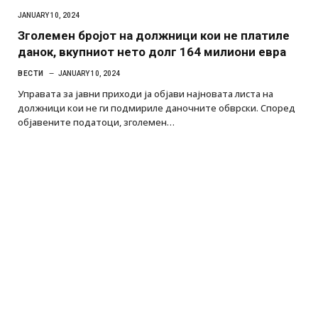
JANUARY 10, 2024
Зголемен бројот на должници кои не платиле
данок, вкупниот нето долг 164 милиони евра
ВЕСТИ
JANUARY 10, 2024
Управата за јавни приходи ја објави најновата листа на
должници кои не ги подмириле даночните обврски. Според
објавените податоци, зголемен…