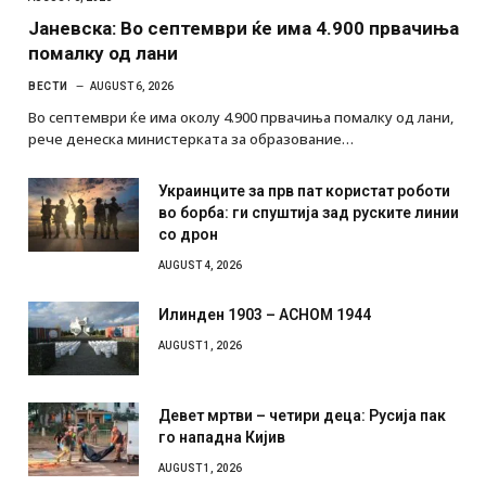
Јаневска: Во септември ќе има 4.900 првачиња
помалку од лани
ВЕСТИ
AUGUST 6, 2026
Во септември ќе има околу 4.900 првачиња помалку од лани,
рече денеска министерката за образование…
Украинците за прв пат користат роботи
во борба: ги спуштија зад руските линии
со дрон
AUGUST 4, 2026
Илинден 1903 – АСНОМ 1944
AUGUST 1, 2026
Девет мртви – четири деца: Русија пак
го нападна Кијив
AUGUST 1, 2026