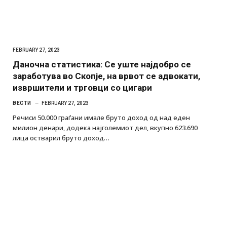
FEBRUARY 27, 2023
Даночна статистика: Се уште најдобро се
заработува во Скопје, на врвот се адвокати,
извршители и трговци со цигари
ВЕСТИ
FEBRUARY 27, 2023
Речиси 50.000 граѓани имале бруто доход од над еден
милион денари, додека најголемиот дел, вкупно 623.690
лица остварил бруто доход…