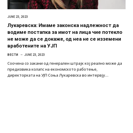
JUNE 23, 2023
Лукаревска: Имаме законска надлежност да
водиме постапка за имот на лица чие потекло
не може да се докаже, од неа не се изземени
вработените на УЈП
ВЕСТИ
JUNE 23, 2023
Соочена со закани од генерален штрајк кој реално може да
предизвика колапс на економското работење,
директорката на УЈП Соња Лукаревска во интервју…