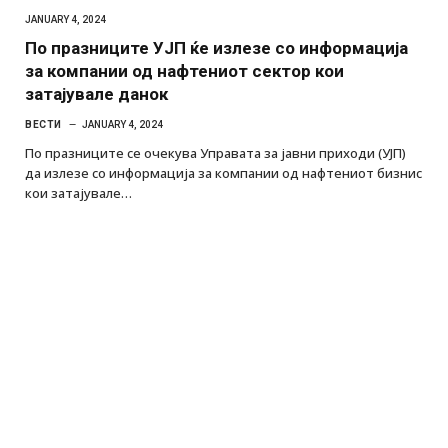
JANUARY 4, 2024
По празниците УЈП ќе излезе со информација
за компании од нафтениот сектор кои
затајувале данок
ВЕСТИ
JANUARY 4, 2024
По празниците се очекува Управата за јавни приходи (УЈП)
да излезе со информација за компании од нафтениот бизнис
кои затајувале…