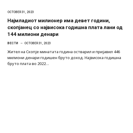
OCTOBER 31, 2023
Најмладиот милионер има девет години,
скопјанец со највисока годишна плата лани од
144 милиони денари
ВЕСТИ
OCTOBER 31, 2023
Жител на Скопје минатата година остварил и пријавил 446
милиони денари годишен бруто доход. Највисока годишна
бруто плата во 2022…