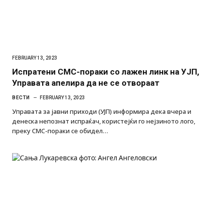
FEBRUARY 13, 2023
Испратени СМС-пораки со лажен линк на УЈП,
Управата апелира да не се отвораат
ВЕСТИ
FEBRUARY 13, 2023
Управата за јавни приходи (УЈП) информира дека вчера и
денеска непознат испраќач, користејќи го нејзиното лого,
преку СМС-пораки се обидел…