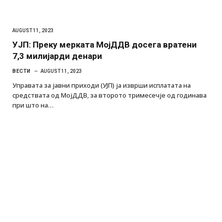
AUGUST 11, 2023
УЈП: Преку мерката МојДДВ досега вратени
7,3 милијарди денари
ВЕСТИ
AUGUST 11, 2023
Управата за јавни приходи (УЈП) ја изврши исплатата на
средствата од МојДДВ, за второто тримесечје од годинава
при што на…