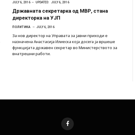
JULY 6, 2016
UPDATED:
JULY 6, 2016
Државната секретарка од МВР, стана
директорка на УЈП
ПОЛИТИКА
JULY 6, 2016
За нов директор на Управата за јавни приходи е
а
назначена Aнастасија Илиеска која досега ја вршеше
функцијата државен секретар во Министерството за
внатрешни работи.
Facebook