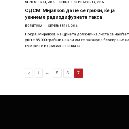
SEPTEMBER 14, 2016
UPDATED:
SEPTEMBER 14, 2016
СДСМ: Мијалков да не се грижи, ќе ја
укинеме радиодифузната такса
ПОЛИТИКА
SEPTEMBER 14, 2016
Покрај Мијалков, на црната должничка листа се наоѓаат
уште 85,000 граѓани на кои им се заканува блокирање н
сметките и присилна наплата
Previous
…
1
5
6
7