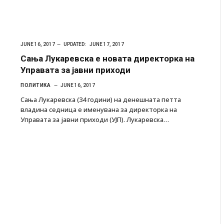
JUNE 16, 2017
UPDATED:
JUNE 17, 2017
Сања Лукаревска е новата директорка на
Управата за јавни приходи
ПОЛИТИКА
JUNE 16, 2017
Сања Лукаревска (34 години) на денешната петта
владина седница е именувана за директорка на
Управата за јавни приходи (УЈП). Лукаревска…