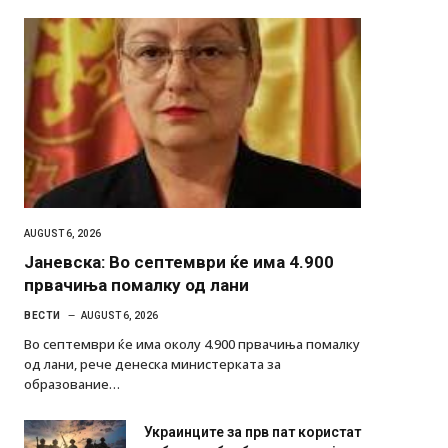
AUGUST 6, 2026
Јаневска: Во септември ќе има 4.900
првачиња помалку од лани
ВЕСТИ
AUGUST 6, 2026
Во септември ќе има околу 4.900 првачиња помалку
од лани, рече денеска министерката за
образование…
Украинците за прв пат користат
роботи во борба: ги спуштија