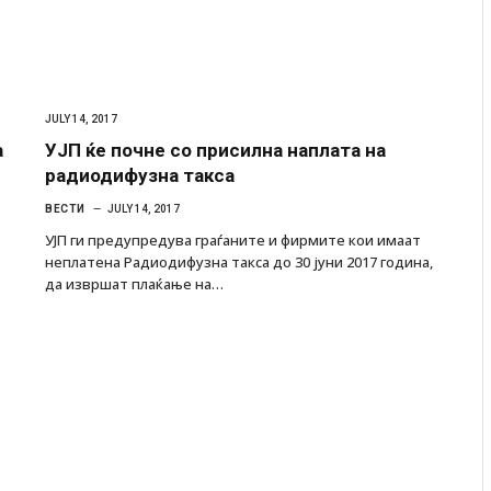
JULY 14, 2017
а
УЈП ќе почне со присилна наплата на
радиодифузна такса
ВЕСТИ
JULY 14, 2017
УЈП ги предупредува граѓаните и фирмите кои имаат
неплатена Радиодифузна такса до 30 јуни 2017 година,
да извршат плаќање на…