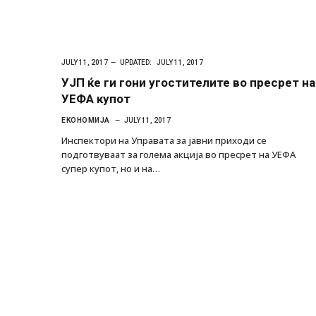
JULY 11, 2017
UPDATED:
JULY 11, 2017
УЈП ќе ги гони угостителите во пресрет на
УЕФА купот
ЕКОНОМИЈА
JULY 11, 2017
Инспектори на Управата за јавни приходи се
подготвуваат за голема акција во пресрет на УЕФА
супер купот, но и на…