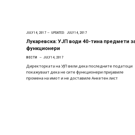
JULY 14, 2017
UPDATED:
JULY 14, 2017
Лукаревска: УЈП води 40-тина предмети з
функционери
ВЕСТИ
JULY 14, 2017
Директорката на УЈП вели дека последните податоци
покажуваат дека не сите функционери пријавиле
промена на имот и не доставиле Анкетен лист