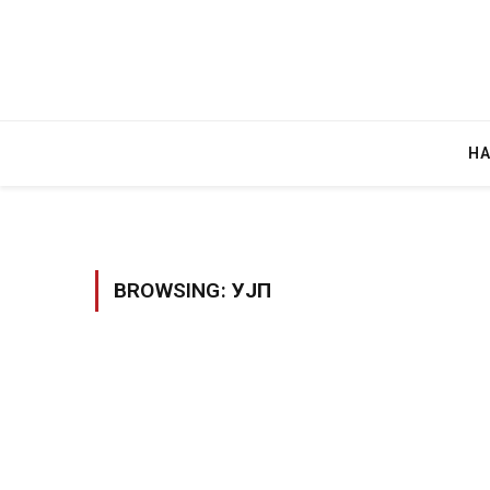
Н
BROWSING:
УЈП
Грција: Горат Парос, Андрос, Калимнос,
JULY 30, 2026