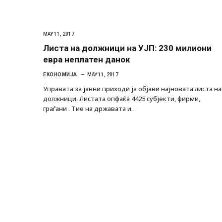
MAY 11, 2017
Листа на должници на УЈП: 230 милиони
евра неплатен данок
ЕКОНОМИЈА
MAY 11, 2017
Управата за јавни приходи ја објави најновата листа на
должници. Листата опфаќа 4425 субјекти, фирми,
граѓани . Тие на државата и…
Грција: Горат Парос, Андрос, Калимнос,
JULY 30, 2026