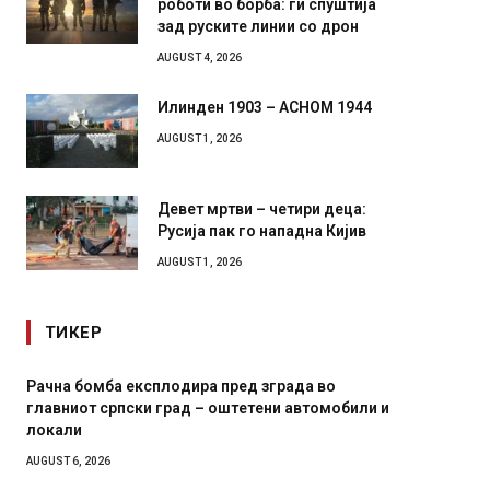
зад руските линии со дрон
AUGUST 4, 2026
Илинден 1903 – АСНОМ 1944
AUGUST 1, 2026
Девет мртви – четири деца:
Русија пак го нападна Кијив
AUGUST 1, 2026
ТИКЕР
И Данска се милитарилизира – воведува нова
Уште д
11-месечна воена
во глав
завитк
AUGUST 4, 2026
AUGUST 2,