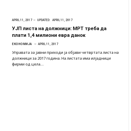
APRIL 11, 2017
UPDATED:
APRIL 11, 2017
УЈП листа на должници: МРТ треба да
плати 1,4 милиони евра данок
ЕКОНОМИЈА
APRIL 11, 2017
Управата за јавни приходи ја објави четвртата листа на
должници за 2017 година. На листата има илјадници
фирми од цела…
 Крит, …
Рачна бомба експлодира пред зграда во
главниот српски град – оштетени автомобили и
локали
AUGUST 6, 2026