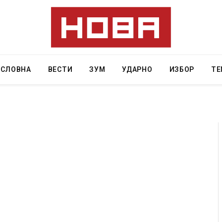
АСЛОВНА
ВЕСТИ
ЗУМ
УДАРНО
ИЗБОР
ТЕ
 Крит, …
Рачна бомба експлодира пред зграда во
главниот српски град – оштетени автомобили и
локали
AUGUST 6, 2026