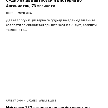
Судир на два автобуси и цистерна во
Авганистан, 73 загинати
СВЕТ
MAY 8, 2016
Два автобсуи и цистерна се судрија на еден од главните
автопати во Авганистан при што загинаа 73 луѓе, соопшти
тамошното…
APRIL 17, 2016
UPDATED:
APRIL 18, 2016
Најмалку 233 загинати од земјотресот во