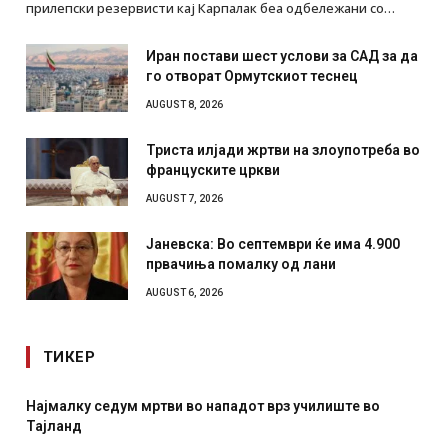
прилепски резервисти кај Карпалак беа одбележани со…
Иран постави шест услови за САД за да
го отворат Ормутскиот теснец
AUGUST 8, 2026
Триста илјади жртви на злоупотреба во
француските цркви
AUGUST 7, 2026
Јаневска: Во септември ќе има 4.900
првачиња помалку од лани
AUGUST 6, 2026
ТИКЕР
ште во
СОЗИС: Украинците повеќе им веруваат на генер
отколку на Зеленски