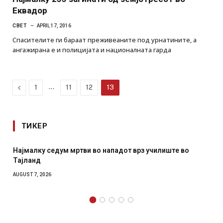
Еквадор
СВЕТ
APRIL 17, 2016
Спасителите ги бараат преживеаните под урнатините, а
ангажирана е и полицијата и националната гарда
Previous
…
1
11
12
13
ТИКЕР
СОЗИС: Украинците повеќе им веруваат на генералите
отколку на Зеленски
AUGUST 7, 2026