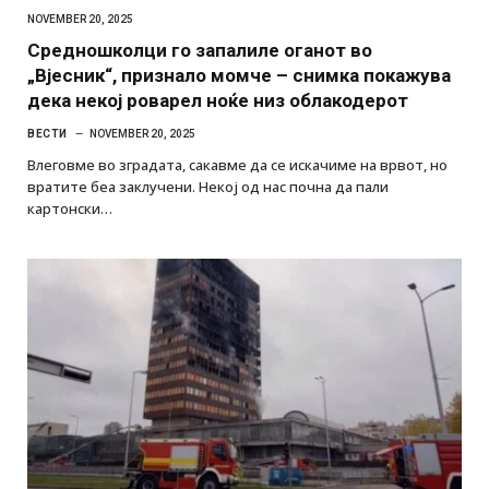
NOVEMBER 20, 2025
Средношколци го запалиле оганот во
„Вјесник“, признало момче – снимка покажува
дека некој роварел ноќе низ облакодерот
ВЕСТИ
NOVEMBER 20, 2025
Влеговме во зградата, сакавме да се искачиме на врвот, но
вратите беа заклучени. Некој од нас почна да пали
картонски…