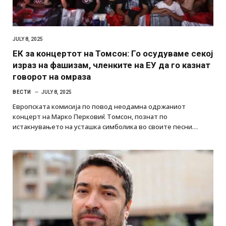
JULY 8, 2025
ЕК за концертот на Томсон: Го осудуваме секој
израз на фашизам, членките на ЕУ да го казнат
говорот на омраза
ВЕСТИ
JULY 8, 2025
Европската комисија по повод неодамна одржаниот
концерт на Марко Перковиќ Томсон, познат по
истакнувањето на усташка симболика во своите песни…