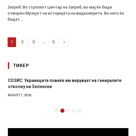
Загреб: Во строгиот центар на Загреб, во мај ќе биде
отворен Музејот на историјата на видеоигрите. Во него ќе
бидат…
…
Next
1
2
3
5
ТИКЕР
СОЗИС: Украинците повеќе им веруваат на генералите
отколку на Зеленски
AUGUST 7, 2026