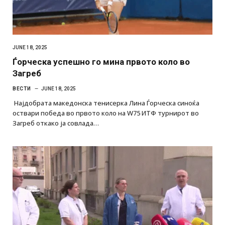
JUNE 18, 2025
Ѓорческа успешно го мина првото коло во
Загреб
ВЕСТИ
JUNE 18, 2025
Најдобрата македонска тенисерка Лина Ѓорческа синоќа
оствари победа во првото коло на W75 ИТФ турнирот во
Загреб откако ја совлада…