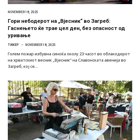
NOVEMBER 18, 2025
Гори небодерот на „Вјесник“ во Загреб:
Гаснењето ќе трае цел ден, без опасност од
уривање
ТИКЕР
NOVEMBER 18, 2025
Голем пожар избувна синоќа околу 23 часот во облакодерот
на хрватскиот весник „Вјесник“ на Славонската авенија во
Загреб, кој се…