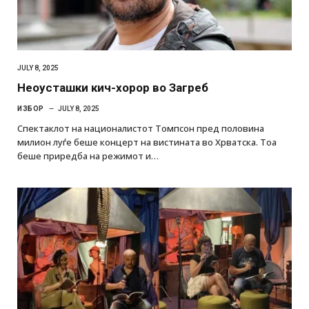
JULY 8, 2025
Неоусташки кич-хорор во Загреб
ИЗБОР
JULY 8, 2025
Спектаклот на националистот Томпсон пред половина
милион луѓе беше концерт на вистината во Хрватска. Тоа
беше приредба на режимот и…