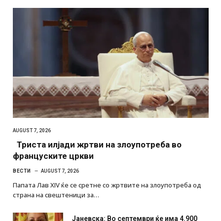
AUGUST 7, 2026
Триста илјади жртви на злоупотреба во
француските цркви
ВЕСТИ
AUGUST 7, 2026
Папата Лав XIV ќе се сретне со жртвите на злоупотреба од
страна на свештеници за…
Јаневска: Во септември ќе има 4.900