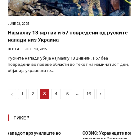
JUNE 23, 2025
Најмалку 13 жртви и 57 повредени од руските
напади низ Украина
ВЕСТИ
JUNE 23, 2025
Руските напади убија најмалку 13 цивили, а 57 беа
повредени во повеќе области во текот на изминатиот ден,
објавија украинските…
Previous
…
Next
1
2
3
4
5
16
ТИКЕР
СОЗИС: Украинците повеќе им веруваат на генералите