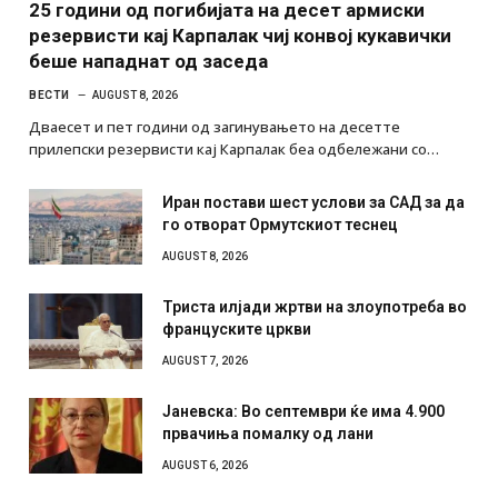
25 години од погибијата на десет армиски
резервисти кај Карпалак чиј конвој кукавички
беше нападнат од заседа
ВЕСТИ
AUGUST 8, 2026
Дваесет и пет години од загинувањето на десетте
прилепски резервисти кај Карпалак беа одбележани со…
Иран постави шест услови за САД за да
го отворат Ормутскиот теснец
AUGUST 8, 2026
Триста илјади жртви на злоупотреба во
француските цркви
AUGUST 7, 2026
Јаневска: Во септември ќе има 4.900
првачиња помалку од лани
AUGUST 6, 2026