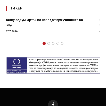
ТИКЕР
СОЗИС: Украинците повеќе им веруваат на генералите
отколку на Зеленски
AUGUST 7, 2026