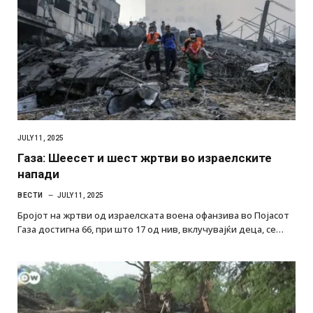
JULY 11, 2025
Газа: Шеесет и шест жртви во израелските
напади
ВЕСТИ
JULY 11, 2025
Бројот на жртви од израелската воена офанзива во Појасот
Газа достигна 66, при што 17 од нив, вклучувајќи деца, се…