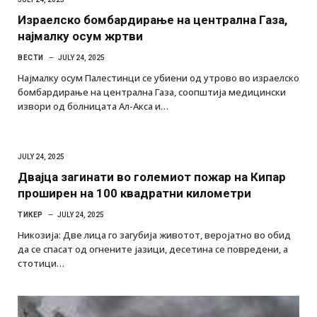
Израелско бомбардирање на централна Газа,
најмалку осум жртви
ВЕСТИ
JULY 24, 2025
Најмалку осум Палестинци се убиени од утрово во израелско
бомбардирање на централна Газа, соопштија медицински
извори од болницата Ал-Акса и…
JULY 24, 2025
Двајца загинати во големиот пожар на Кипар
проширен на 100 квадратни километри
ТИКЕР
JULY 24, 2025
Никозија: Две лица го загубија животот, веројатно во обид
да се спасат од огнените јазици, десетина се повредени, а
стотици…