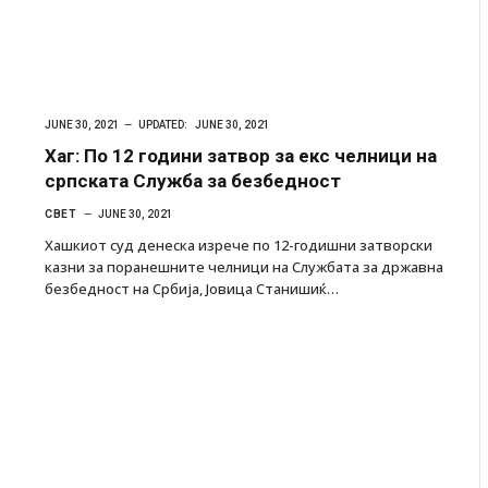
JUNE 30, 2021
UPDATED:
JUNE 30, 2021
Хаг: По 12 години затвор за екс челници на
српската Служба за безбедност
СВЕТ
JUNE 30, 2021
Хашкиот суд денеска изрече по 12-годишни затворски
казни за поранешните челници на Службата за државна
безбедност на Србија, Јовица Станишиќ…