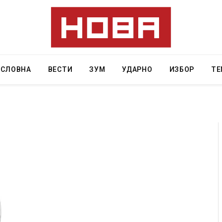
АСЛОВНА
ВЕСТИ
ЗУМ
УДАРНО
ИЗБОР
ТЕ
 Крит, …
Рачна бомба експлодира пред зграда во
главниот српски град – оштетени автомобили и
локали
AUGUST 6, 2026