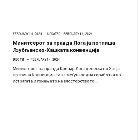
FEBRUARY 14, 2024
UPDATED:
FEBRUARY 14, 2024
Минитсерот за правда Лога ја потпиша
Љубљанско-Хашката конвенција
ВЕСТИ
FEBRUARY 14, 2024
Министерот за правда Кренар Лога денеска во Хаг ја
потпиша Конвенцијата за меѓународна соработка во
истрагата и гонењето на злосторството…