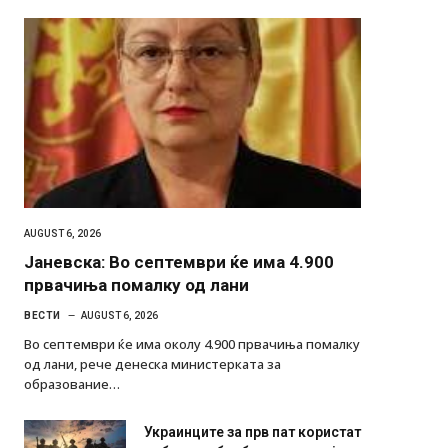
AUGUST 6, 2026
Јаневска: Во септември ќе има 4.900
првачиња помалку од лани
ВЕСТИ
AUGUST 6, 2026
Во септември ќе има околу 4.900 првачиња помалку
од лани, рече денеска министерката за
образование…
Украинците за прв пат користат
роботи во борба: ги спуштија