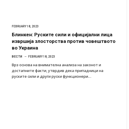
FEBRUARY 18, 2023
Блинкен: Руските сили и официјални лица
извршија злосторства против човештвото
во Украина
ВЕСТИ
FEBRUARY 18, 2023
Врз основа на внимателна анализа на законот и
достапните факти, утврдив дека припадници на
руските сили и други руски функционери…
 Крит, …
Рачна бомба експлодира пред зграда во
главниот српски град – оштетени автомобили и
локали
AUGUST 6, 2026