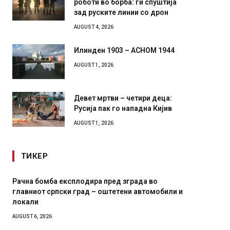
зад руските линии со дрон
AUGUST 4, 2026
Илинден 1903 – АСНОМ 1944
AUGUST 1, 2026
Девет мртви – четири деца:
Русија пак го нападна Кијив
AUGUST 1, 2026
ТИКЕР
И Данска се милитарилизира – воведува нова
Уште д
11-месечна воена
во глав
завитк
AUGUST 4, 2026
AUGUST 2,