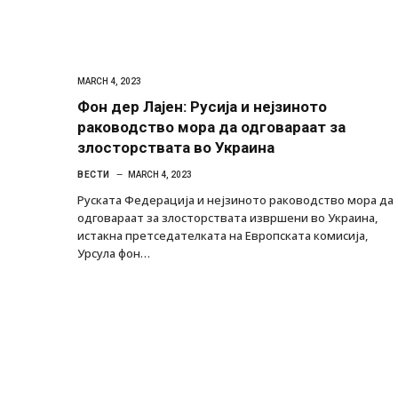
MARCH 4, 2023
Фон дер Лајен: Русија и нејзиното
раководство мора да одговараат за
злосторствата во Украина
ВЕСТИ
MARCH 4, 2023
Руската Федерација и нејзиното раководство мора да
одговараат за злосторствата извршени во Украина,
истакна претседателката на Европската комисија,
Урсула фон…
Грција: Горат Парос, Андрос, Калимнос,
JULY 30, 2026