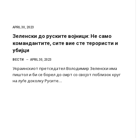
APRIL 30, 2023
Зеленски до руските војници: Не само
командантите, сите вие ​​сте терористи и
убијци
ВЕСТИ
APRIL 30, 2023
Украинскиот претседател Володимир Зеленски има
пиштол и би се борел до смрт со својот поблизок круг
на луѓе доколку Русите…