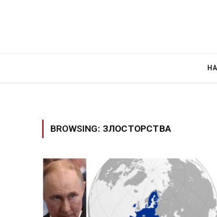
Н
BROWSING:
ЗЛОСТОРСТВА
Грција: Горат Парос, Андрос, Калимнос,
JULY 30, 2026