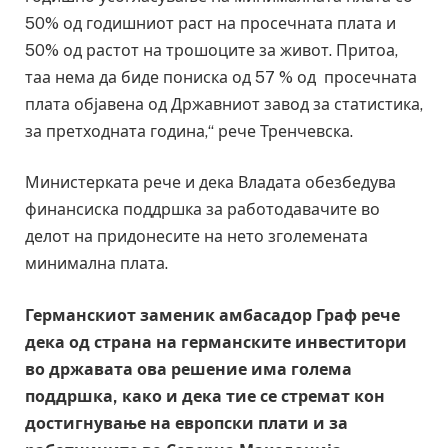
50% од годишниот раст на просечната плата и
50% од растот на трошоците за живот. Притоа,
таа нема да биде пониска од 57 % од просечната
плата објавена од Државниот завод за статистика,
за претходната година,“ рече Тренчевска.
Министерката рече и дека Владата обезбедува
финансиска поддршка за работодавачите во
делот на придонесите на нето зголемената
минимална плата.
Германскиот заменик амбасадор Граф рече
дека од страна на германските инвеститори
во државата ова решение има голема
поддршка, како и дека тие се стремат кон
достигнување на европски плати и за