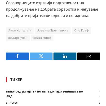
Соговорниците изразија подготвеност на
продолжување на добрата соработка и негување
на добрите пријателски односи и во иднина.
Анке Холштајн
Јованка Тренчевска
Ото Граф
поддржувач
политиките
Facebook
Twitter
LinkedIn
Email
ТИКЕР
СОЗИС: Украинците повеќе им веруваат на генералите
отколку на Зеленски
AUGUST 7, 2026