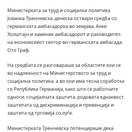
Министерката за труд и социјална политика
Јованка Тренчевска, денеска оствари средба со
германската амбасадорка во земјава, Анке
Холштајн и заменик амбасадорот и раководител
на економскиот сектор во германската амбасада,
Ото Граф.
На средбата се разговараше за областите кои се
во надлежност на Министерството за труд и
социјална политика, а во кои има тесна соработка
со Република Германија, како што се работните
односи, социјалната заштита, родовата еднаквост,
заштитата од дискриминација и превенција и
заштита од трговија со луѓе.
Министерката Тренчевска потенцираше дека