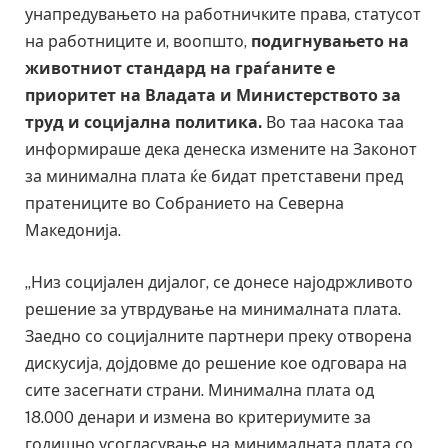
унапредувањето на работничките права, статусот
на работниците и, воопшто,
подигнувањето на
животниот стандард на граѓаните е
приоритет на Владата и Министерството за
труд и социјална политика.
Во таа насока таа
информираше дека денеска измените на Законот
за минимална плата ќе бидат претставени пред
пратениците во Собранието на Северна
Македонија.
„Низ социјален дијалог, се донесе најодржливото
решение за утврдување на минималната плата.
Заедно со социјалните партнери преку отворена
дискусија, дојдовме до решение кое одговара на
сите засегнати страни. Минимална плата од
18.000 денари и измена во критериумите за
годишно усогласување на минималната плата со