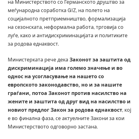
на Министерството со Германското друштво за
меѓународна соработка GIZ, на полето на
социјалното претприемништво, формализација
на сезонската, неформална работа, трговија со
луѓе, како и антидискриминацијата и политиките
за родова еднаквост.
Министерката рече дека
Законот за заштита од
дискриминација има големо значење и во
однос на усогласување на нашето со
европското законодавство, но и за нашите
граѓани, потоа Законот против насилство на
жените и заштита од друг вид на насилство и
новиот предлог Закон за родова еднаквост
, кој
е во финална фаза, се актуелните Закони за кои
Министерството одговорно застана.