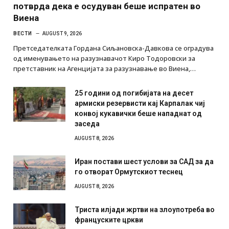
потврда дека е осудуван беше испратен во
Виена
ВЕСТИ
AUGUST 9, 2026
Претседателката Гордана Сиљановска-Давкова се оградува
од именувањето на разузнавачот Киро Тодоровски за
претставник на Агенцијата за разузнавање во Виена,…
25 години од погибијата на десет
армиски резервисти кај Карпалак чиј
конвој кукавички беше нападнат од
заседа
AUGUST 8, 2026
Иран постави шест услови за САД за да
го отворат Ормутскиот теснец
AUGUST 8, 2026
Триста илјади жртви на злоупотреба во
француските цркви