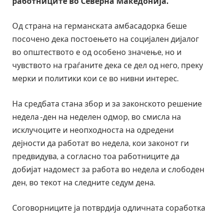
работниците во Северна Македонија.
Од страна на германската амбасадорка беше
посочено дека постоењето на социјален дијалог
во општеството е од особено значење, но и
чувството на граѓаните дека се дел од него, преку
мерки и политики кои се во нивни интерес.
На средбата стана збор и за законското решение
недела -ден на неделен одмор, во смисла на
исклучоците и неопходноста на одредени
дејности да работат во недела, кои законот ги
предвидува, а согласно тоа работниците да
добијат надомест за работа во недела и слободен
ден, во текот на следните седум дена.
Соговорниците ја потврдија одличната соработка