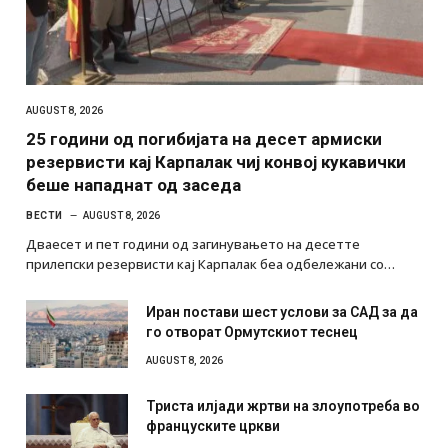
AUGUST 8, 2026
25 години од погибијата на десет армиски
резервисти кај Карпалак чиј конвој кукавички
беше нападнат од заседа
ВЕСТИ
AUGUST 8, 2026
Дваесет и пет години од загинувањето на десетте
прилепски резервисти кај Карпалак беа одбележани со…
Иран постави шест услови за САД за да
го отворат Ормутскиот теснец
AUGUST 8, 2026
Триста илјади жртви на злоупотреба во
француските цркви