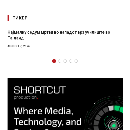
ТИКЕР
во
СОЗИС: Украинците повеќе им веруваат на генералит
отколку на Зеленски
AUGUST 7, 2026