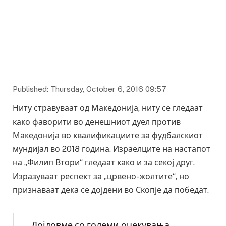
Published: Thursday, October 6, 2016 09:57
Ниту стравуваат од Македонија, ниту се гледаат
како фаворити во денешниот дуел против
Македонија во квалификациите за фудбалскиот
мундијал во 2018 година. Израелците на настапот
на „Филип Втори“ гледаат како и за секој друг.
Изразуваат респект за „црвено-жолтите“, но
признаваат дека се дојдени во Скопје да победат.
„Дојдовме со големи очекувања.