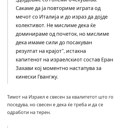
Сакаме да ја повториме играта од
мечот со Италија и до израз да дојде
колективот. Не мислиме дека ќе
доминираме од почеток, но мислиме
дека имаме сили до посакуван
резултат на крајот“, истакна
капитенот на израелскиот состав Еран
Захави кој моментно настапува за
кинески Гвангжу.
Тимот на Израел е свесен за квалитетот што го
поседува, но свесен е дека ќе треба и да се
одработи на терен.