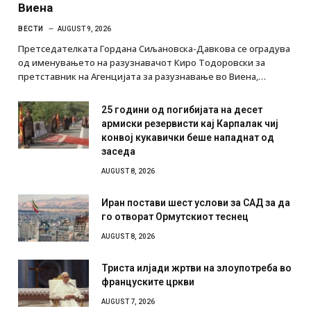
Виена
ВЕСТИ
AUGUST 9, 2026
Претседателката Гордана Сиљановска-Давкова се оградува
од именувањето на разузнавачот Киро Тодоровски за
претставник на Агенцијата за разузнавање во Виена,…
25 години од погибијата на десет
армиски резервисти кај Карпалак чиј
конвој кукавички беше нападнат од
заседа
AUGUST 8, 2026
Иран постави шест услови за САД за да
го отворат Ормутскиот теснец
AUGUST 8, 2026
Триста илјади жртви на злоупотреба во
француските цркви
AUGUST 7, 2026