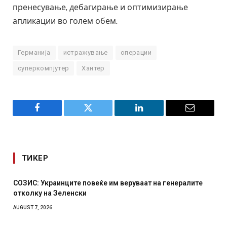
пренесување, дебагирање и оптимизирање
апликации во голем обем.
Германија
истражување
операции
суперкомпјутер
Хантер
Facebook
Twitter
LinkedIn
Email
ТИКЕР
СОЗИС: Украинците повеќе им веруваат на генералите
отколку на Зеленски
AUGUST 7, 2026