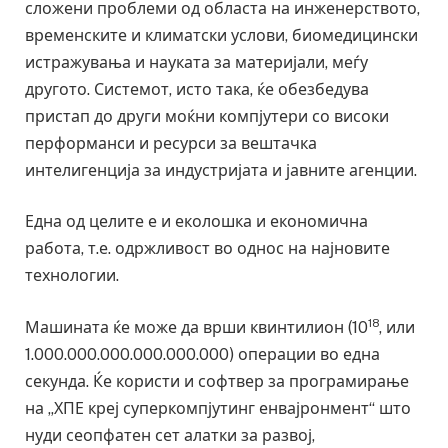
сложени проблеми од областа на инженерството,
временските и климатски услови, биомедицински
истражувања и науката за материјали, меѓу
другото. Системот, исто така, ќе обезбедува
пристап до други моќни компјутери со високи
перформанси и ресурси за вештачка
интелигенција за индустријата и јавните агенции.
Една од целите е и еколошка и економична
работа, т.е. одржливост во однос на најновите
технологии.
18
Машината ќе може да врши квинтилион (10
, или
1.000.000.000.000.000.000) операции во една
секунда. Ќе користи и софтвер за програмирање
на „ХПЕ креј суперкомпјутинг енвајронмент“ што
нуди сеопфатен сет алатки за развој,