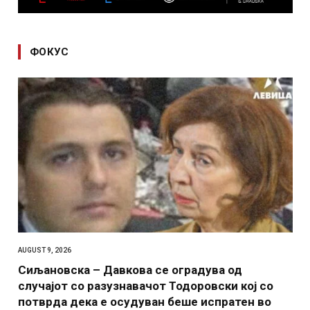
ФОКУС
AUGUST 9, 2026
Сиљановска – Давкова се оградува од
случајот со разузнавачот Тодоровски кој со
потврда дека е осудуван беше испратен во