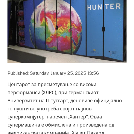
Published: Saturday, January 25, 2025 13:56
Центарот за пресметување со високи
перформанси (ХЛРС), при германскиот
Универзитет на Штутгарт, деновиве официјално
го пушти во употреба својот најнов
суперкомпјутер, наречен „Хантер“. Оваа
супермашина е обмислена и произведена од
американската компанија „Хјулет Пакард