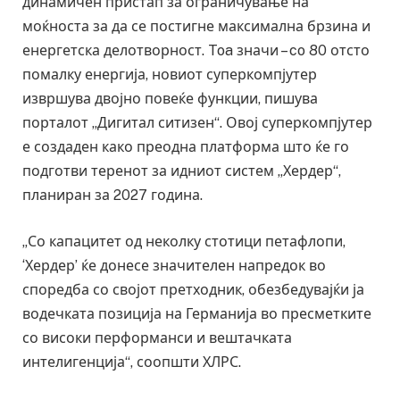
динамичен пристап за ограничување на
моќноста за да се постигне максимална брзина и
енергетска делотворност. Toa значи – co 80 отсто
помалку енергија, новиот суперкомпјутер
извршува двојно повеќе функции, пишува
порталот „Дигитал ситизен“. Овој суперкомпјутер
е создаден како преодна платформа што ќе го
подготви теренот за идниот систем „Хердер“,
планиран за 2027 година.
„Со капацитет од неколку стотици петафлопи,
‘Хердер’ ќе донесе значителен напредок во
споредба со својот претходник, обезбедувајќи ја
водечката позиција на Германија во пресметките
со високи перформанси и вештачката
интелигенција“, соопшти ХЛРС.