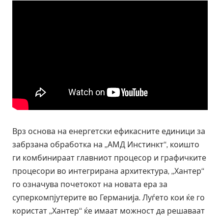
Врз основа на енергетски ефикасните единици за
забрзана обработка на „АМД Инстинкт“, коишто
ги комбинираат главниот процесор и графичките
процесори во интегрирана архитектура, „Хантер“
го означува почетокот на новата ера за
суперкомпјутерите во Германија. Луѓето кои ќе го
користат „Хантер“ ќе имаат можност да решаваат