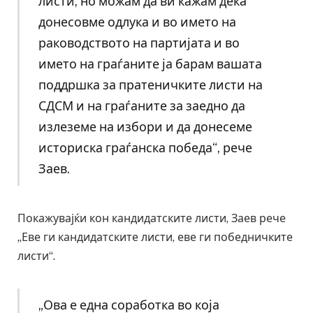
листи, но можам да ви кажам дека
донесовме одлука и во името на
раководството на партијата и во
името на граѓаните ја барам вашата
поддршка за пратеничките листи на
СДСМ и на граѓаните за заедно да
излеземе на избори и да донесеме
историска граѓанска победа“, рече
Заев.
Покажувајќи кон кандидатските листи, Заев рече
„Еве ги кандидатските листи, еве ги победничките
листи“.
„Ова е една соработка во која