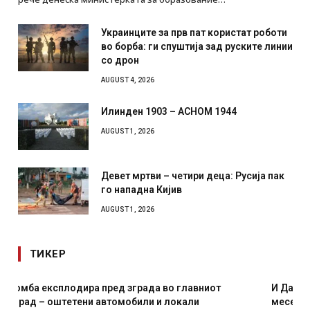
Украинците за прв пат користат роботи
во борба: ги спуштија зад руските линии
со дрон
AUGUST 4, 2026
Илинден 1903 – АСНОМ 1944
AUGUST 1, 2026
Девет мртви – четири деца: Русија пак
го нападна Кијив
AUGUST 1, 2026
ТИКЕР
И Данска се милитарилизира – воведува нова 11-
месечна воена