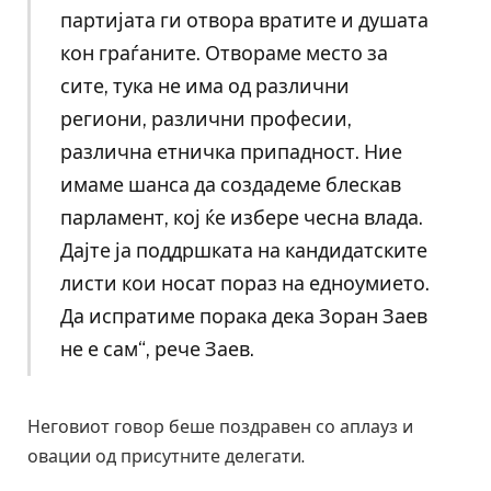
партијата ги отвора вратите и душата
кон граѓаните. Отвораме место за
сите, тука не има од различни
региони, различни професии,
различна етничка припадност. Ние
имаме шанса да создадеме блескав
парламент, кој ќе избере чесна влада.
Дајте ја поддршката на кандидатските
листи кои носат пораз на едноумието.
Да испратиме порака дека Зоран Заев
не е сам“, рече Заев.
Неговиот говор беше поздравен со аплауз и
овации од присутните делегати.