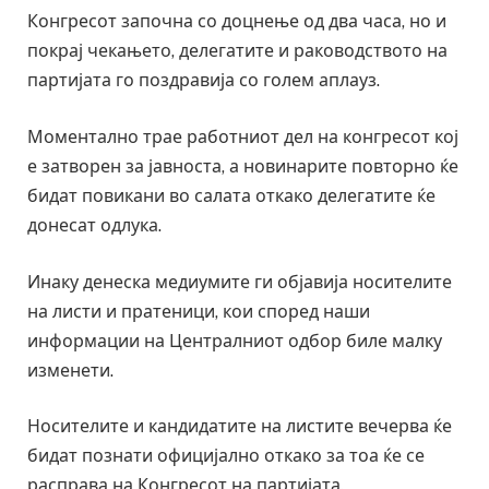
Конгресот започна со доцнење од два часа, но и
покрај чекањето, делегатите и раководството на
партијата го поздравија со голем аплауз.
Моментално трае работниот дел на конгресот кој
е затворен за јавноста, а новинарите повторно ќе
бидат повикани во салата откако делегатите ќе
донесат одлука.
Инаку денеска медиумите ги објавија носителите
на листи и пратеници, кои според наши
информации на Централниот одбор биле малку
изменети.
Носителите и кандидатите на листите вечерва ќе
бидат познати официјално откако за тоа ќе се
расправа на Конгресот на партијата.