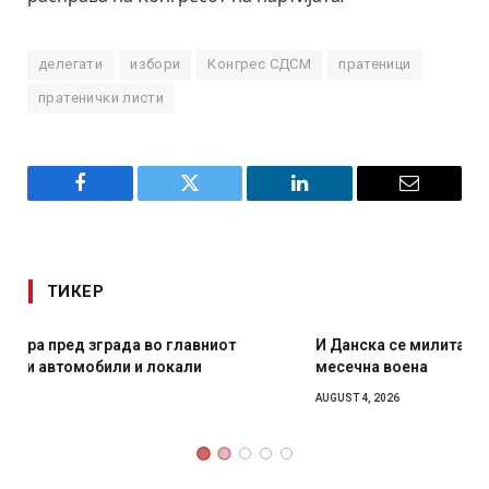
делегати
избори
Конгрес СДСМ
пратеници
пратенички листи
Facebook
Twitter
LinkedIn
Email
ТИКЕР
И Данска се милитарилизира – воведува нова 11-
месечна воена
AUGUST 4, 2026