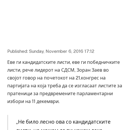
Published: Sunday, November 6, 2016 17:12
Еве ги кандидатските листи, еве ги победничките
листи, рече лидерот на СДСМ, Зоран Заев во
својот говор на почетокот на 21.конгрес на
партијата на која треба да се изгласаат листите за
пратеници за предвремените парламентарни
избори на 11 декември.
„Не било лесно ова со кандидатските