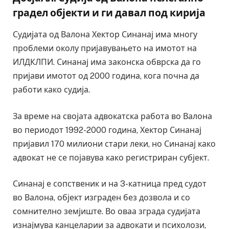
градел објекти и ги давал под кирија
Судијата од Валона Хектор Синанај има многу
проблеми околу пријавувањето на имотот на
ИЛДКЛПИ. Синанај има законска обврска да го
пријави имотот од 2000 година, кога почна да
работи како судија.
За време на својата адвокатска работа во Валона
во периодот 1992-2000 година, Хектор Синанај
пријавил 170 милиони стари леки, но Синанај како
адвокат не се појавува како регистриран субјект.
Синанај е сопственик и на 3-катница пред судот
во Валона, објект изграден без дозвола и со
сомнително земјиште. Во оваа зграда судијата
изнајмува канцеларии за адвокати и психолози,