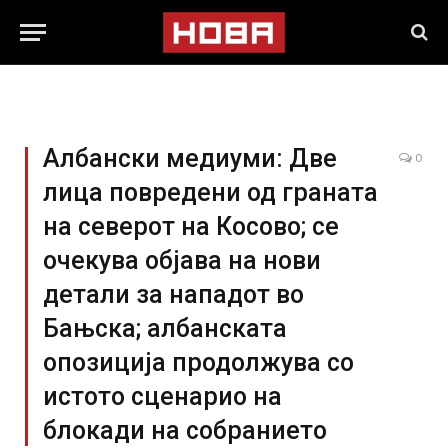
Албански медиуми: Две
0
лица повредени од граната
на северот на Косово; се
очекува објава на нови
детали за нападот во
Бањска; албанската
опозиција продолжува со
истото сценарио на
блокади на собранието