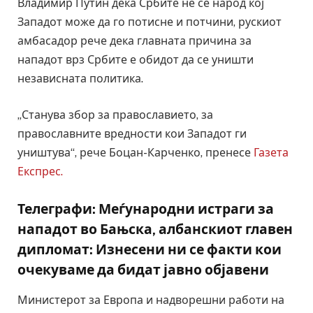
Владимир Путин дека Србите не се народ кој
Западот може да го потисне и потчини, рускиот
амбасадор рече дека главната причина за
нападот врз Србите е обидот да се уништи
независната политика.
„Станува збор за православието, за
православните вредности кои Западот ги
уништува“, рече Боцан-Карченко, пренесе
Газета
Експрес.
Телеграфи: Меѓународни истраги за
нападот во Бањска, албанскиот главен
дипломат: Изнесени ни се факти кои
очекуваме да бидат јавно објавени
Министерот за Европа и надворешни работи на