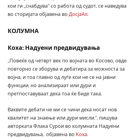
кои ги „снабдува“ со работа од судот, се наведува
во сторијата објавена во
ДосјаАл.
КОЛУМНА
Коха: Надуени предвидувања
„Повеќе од четврт век по војната во Косово, овде
повторно се зборува и дебатира за можноста за
војна, и тоа главно од луѓе кои не се на јавни
функции, но анализираат или дури и
претпоставуваат дека тоа ќе биде така.
Ваквите дебати не ми се чини дека носат нов
квалитет на знаење или дури мисли.“, пишува
авторката Флака Сурои во колумната Надуени
предвидувања, објавена во
Коха.