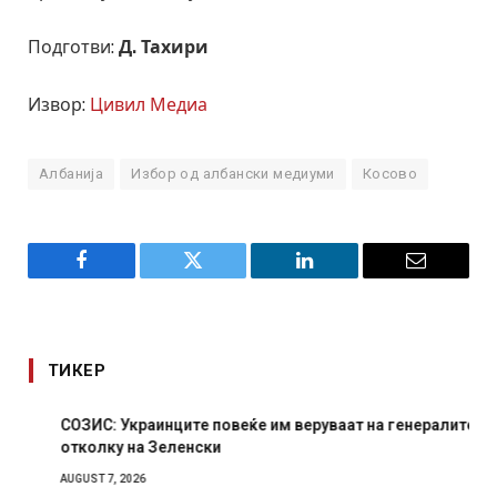
Подготви:
Д. Тахири
Извор:
Цивил Медиа
Албанија
Избор од албански медиуми
Косово
Facebook
Twitter
LinkedIn
Email
ТИКЕР
СОЗИС: Украинците повеќе им веруваат на генералите
отколку на Зеленски
AUGUST 7, 2026