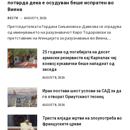
потврда дека е осудуван беше испратен во
Виена
ВЕСТИ
AUGUST 9, 2026
Претседателката Гордана Сиљановска-Давкова се оградува
од именувањето на разузнавачот Киро Тодоровски за
претставник на Агенцијата за разузнавање во Виена,…
25 години од погибијата на десет
армиски резервисти кај Карпалак чиј
конвој кукавички беше нападнат од
заседа
AUGUST 8, 2026
Иран постави шест услови за САД за да
го отворат Ормутскиот теснец
AUGUST 8, 2026
Триста илјади жртви на злоупотреба во
француските цркви