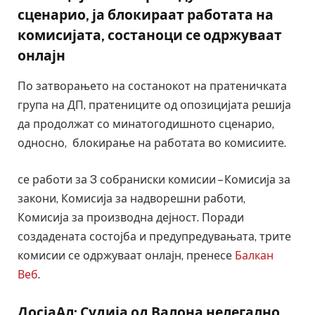
сценарио, ја блокираат работата на
комисијата, состаноци се одржуваат
онлајн
По затворањето на состанокот на пратеничката
група на ДП, пратениците од опозицијата решија
да продолжат со минатогодишното сценарио,
односно, блокирање на работата во комисиите.
се работи за 3 собраниски комисии – Комисија за
закони, Комисија за надворешни работи,
Комисија за производна дејност. Поради
создадената состојба и предупредувањата, трите
комисии се одржуваат онлајн, пренесе
Балкан
Веб
.
ДосјаАл: Судија од Валона нелегално