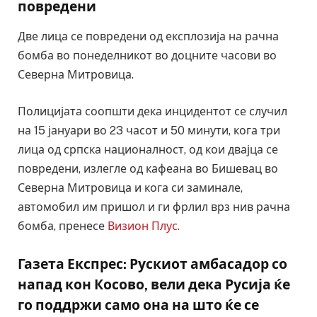
повредени
Две лица се повредени од експлозија на рачна
бомба во понеделникот во доцните часови во
Северна Митровица.
Полицијата соопшти дека инцидентот се случил
на 15 јануари во 23 часот и 50 минути, кога три
лица од српска националност, од кои двајца се
повредени, излегле од кафеана во Бишевац во
Северна Митровица и кога си заминале,
автомобил им пришол и ги фрлил врз нив рачна
бомба, пренесе
Визион Плус.
Газета Експрес: Рускиот амбасадор со
напад кон Косово, вели дека Русија ќе
го поддржи само она на што ќе се