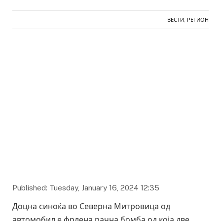
ВЕСТИ
,
РЕГИОН
Published: Tuesday, January 16, 2024 12:35
Доцна синоќа во Северна Митровица од
автомобил е фрлена рачна бомба од која две