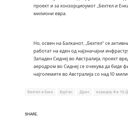
проект и за конзорциоумот „Бехтел и Енка
милиони евра.
Но, освен на Балканот, „Бехтел“ се актив
работат на еден од најзначајни инфрастр
Западен Сиднеј во Австралија, проект вр
аеродром во Сиднеј се очекува да биде ф
најголемите во Австралија со над 10 мил
Бехтел и Енка
Бургас
Драч
коридор 8 и 10-
SHARE.