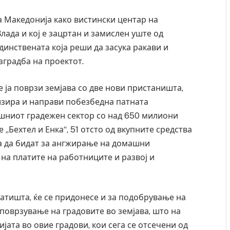
 Македонија како вистински центар на
Влада и кој е зацртан и замислен уште од
динствената која реши да засука ракави и
зградба на проектот.
е ја поврзи земјава со две нови пристаништа,
низира и направи побезбедна патната
ашниот градежен сектор со над 650 милиони
 „Бехтел и Енка“, 51 отсто од вкупните средства
ра да бидат за ангжирање на домашни
 на платите на работниците и развој и
о ресторан
Најмалку седум мртви во нападот врз училишт
озивот бил
во Тајланд
патишта, ќе се придонесе и за подобрување на
AUGUST 7, 2026
 поврзување на градовите во земјава, што на
ијата во овие градови, кои сега се отсечени од