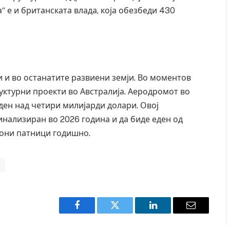
“ е и британската влада, која обезбеди 430
ни и во останатите развиени земји. Во моментов
уктурни проекти во Австралија. Аеродромот во
еден над четири милијарди долари. Овој
инализиран во 2026 година и да биде еден од
иони патници годишно.
Д
Facebook
Twitter
LinkedIn
Email