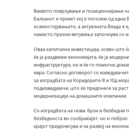
Ваквото поврзување и позиционирање на
Балканот е проект кој е поголем од една 
осамостојувањето, а актуелната Влада е е
наместо празни ветувања започнува со и
Оваа капитална инвестиција, освен што ќ
ќе ја раздвижи економијата, ќе ја модер
инфраструктура, но и ќе го помогне дом
евра. Согласно договорот со изведувачите
за изградбата на Коридорите 8 и 10д мо
подизведувачи, што ќе придонесе за раст
модернизација на домашните компании.
Уште двајца починаа од повредите в
во главниот град на Русуија – експл
завиткан како роденденски подарок
Со изградбата на нови, брзи и безбедни 
AUGUST 2, 2026
безбедноста во сообраќајот, но и побрзо
крајот придонесува и за развој на економ