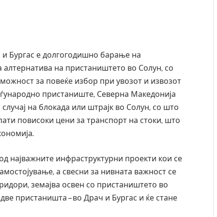
 и Бургас е долгогодишно барање на
а алтернатива на пристаништето во Солун, со
 можност за повеќе избор при увозот и извозот
меѓународно пристаниште, Северна Македонија
случај на блокада или штрајк во Солун, со што
ати повисоки цени за транспорт на стоки, што
кономија.
 од најважните инфраструктурни проекти кои се
амостојување, а свесни за нивната важност се
оридори, земајва освен со пристаништето во
две пристаништа – во Драч и Бургас и ќе стане