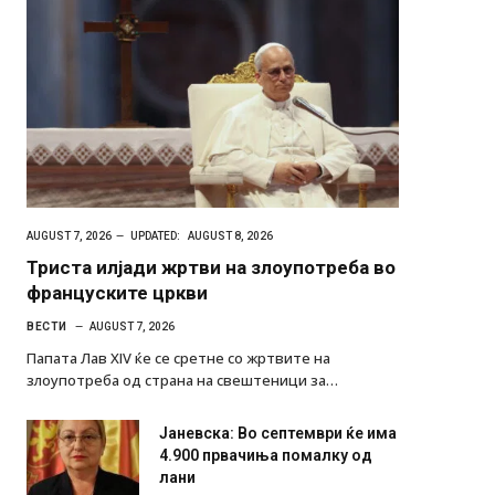
AUGUST 7, 2026
UPDATED:
AUGUST 8, 2026
Триста илјади жртви на злоупотреба во
француските цркви
ВЕСТИ
AUGUST 7, 2026
Папата Лав XIV ќе се сретне со жртвите на
злоупотреба од страна на свештеници за…
Јаневска: Во септември ќе има
4.900 првачиња помалку од
лани