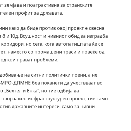
ат земјава и поатрактивна за странските
ителен профит за државата.
ини како да биде против овој проект е свесна
 8 и 10д. Всушност и нивниот обид за изградба
коридори, но сега, кога автопатиштата ќе се
тет, наместо со промашени траси и повеќе од
 од кои прават проблеми.
 добивање на ситни политички поени, а не
ВМРО-ДПМНЕ беа поканети да учествваат во
 „Бехтел и Енка“, но тие одбија да
 овој важен инфраструктурен проект, тие само
ротив државните интереси, само за нивни