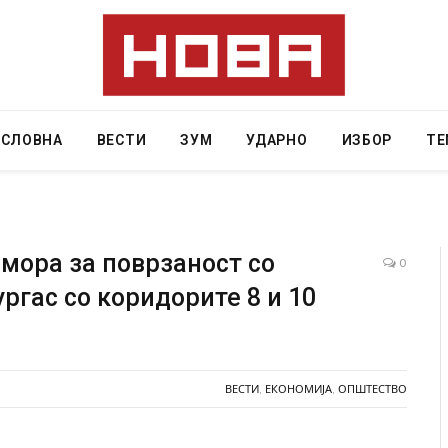
АСЛОВНА
ВЕСТИ
ЗУМ
УДАРНО
ИЗБОР
ТЕ
мора за поврзаност со
0
ргас со коридорите 8 и 10
ресторан
Најмалку седум мртви во нападот врз училиште
ивот бил
во Тајланд
AUGUST 7, 2026
ВЕСТИ
,
ЕКОНОМИЈА
,
ОПШТЕСТВО