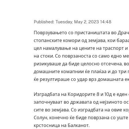
Published: Tuesday, May 2, 2023 14:48
Поврзувањето со пристаништата во Драч
стопанските комори од земјава, кои бара
цел намалување на цените на траспорт и
на стоки. Со поврзаноста со само едно 
ризикуваше да биде целосно отсечена, во 
домашните комапнии ќе плаќаа и до три п
ќе резултираше со удар врз домашната е
Изградбата на Коридорите 8 и 10д е еден
започнуваат во државата од нејзиното ос
сите во земјава. Со изградбата на овие к
Солун, конечно ќе биде поврзана со уште 
крстосница на Балканот.