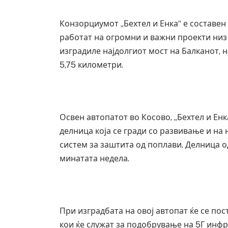
Конзорциумот „Бехтел и Енка“ е составе
работат на огромни и важни проекти низ 
изградиле најдолгиот мост на Балканот, 
5,75 километри.
Освен автопатот во Косово, „Бехтел и Енк
делница која се гради со развивање и на
систем за заштита од поплави. Делница о
минатата недела.
При изградбата на овој автопат ќе се по
кои ќе служат за подобрување на 5Г инфр