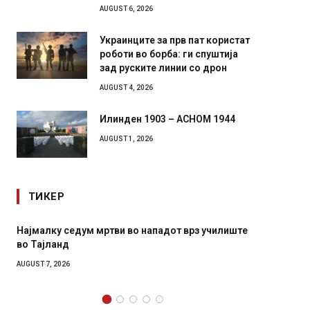
AUGUST 6, 2026
Украинците за прв пат користат
роботи во борба: ги спуштија
зад руските линии со дрон
AUGUST 4, 2026
Илинден 1903 – АСНОМ 1944
AUGUST 1, 2026
ТИКЕР
е
СОЗИС: Украинците повеќе им веруваат на
Рачн
генералите отколку на Зеленски
глав
лока
AUGUST 7, 2026
AUGUST