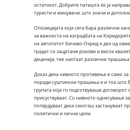
остатокот. Добрите патишта ќе ја направ
туристи и минувачи, што значи и дополн
Опозицијата која сега бара различни нач
за важноста на изградбата на Коридорите
на автопатот Кичево-Охрид е дел од овие 
градат со зацртани рокови и висок квали
деценија, тие наоѓаат различни прашања
Доказ дека нивното противење е само за
поради суштински прашања е и тоа што 
групата која го подготвуваше договорот со
присуствуваат. Со нивното однесување за
потврдуваат дека секогаш застануваат п
политички и лични цели.