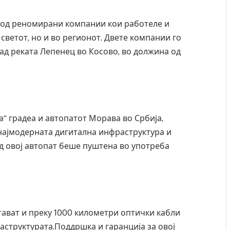
н од реномирани компании кои работеле и
светот, но и во регионот. Двете компании го
над реката Лепенец во Косово, во должина од
а“ градеа и автопатот Морава во Србија,
 најмодерната дигитална инфраструктура и
д овој автопат беше пуштена во употреба
стават и преку 1000 километри оптички кабли
аструктурата.Поддршка и гаранција за овој