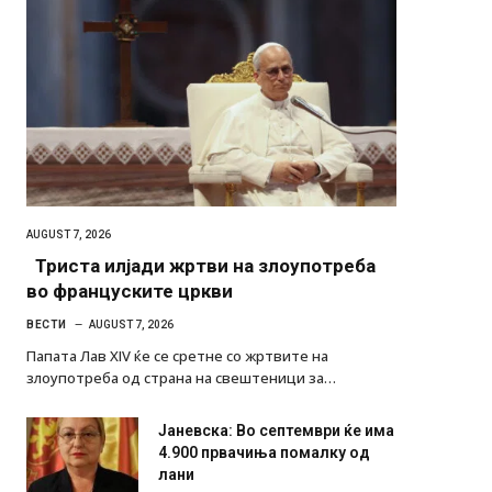
AUGUST 7, 2026
Триста илјади жртви на злоупотреба
во француските цркви
ВЕСТИ
AUGUST 7, 2026
Папата Лав XIV ќе се сретне со жртвите на
злоупотреба од страна на свештеници за…
Јаневска: Во септември ќе има
4.900 првачиња помалку од
лани