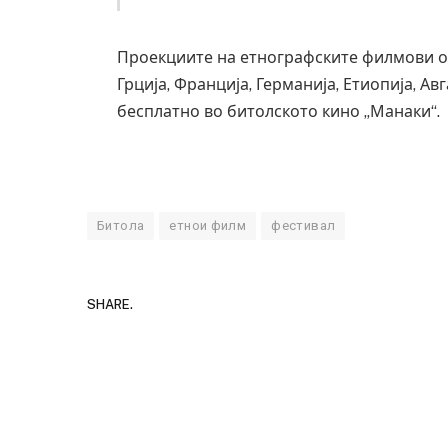
Проекциите на етнографските филмови од 
Грција, Франција, Германија, Етиопија, Ав
бесплатно во битолското кино „Манаки“.
Битола
етнои филм
фестивал
SHARE.
Уште двајца
во главниот
завиткан к
AUGUST 2, 2026