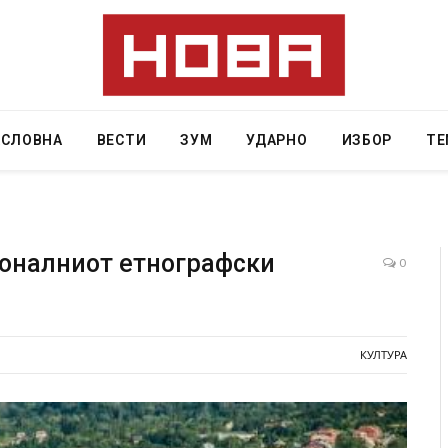
АСЛОВНА
ВЕСТИ
ЗУМ
УДАРНО
ИЗБОР
ТЕ
ионалниот етнографски
0
а од повредите во ресторан
Најмалку седум мртви во напа
 Русуија – експлозивот бил
во Тајланд
енденски подарок
КУЛТУРА
AUGUST 7, 2026