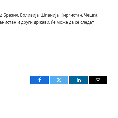
Бразил, Боливија, Шпанија, Киргистан, Чешка.
ганистан и други држави, ќе може да се следат
Facebook
Twitter
LinkedIn
Email
 починаа од повредите во ресторан
Најмалку седум мртви
 град на Русуија – експлозивот бил
во Тајланд
ако роденденски подарок
AUGUST 7, 2026