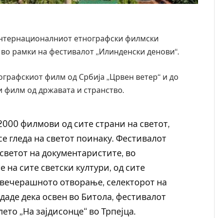
 Интернационалниот етнографски филмски
 во рамки на фестивалот „Илинденски денови“.
ографскиот филм од Србија „Црвен ветер“ и до
и филм од државата и странство.
2000 филмови од сите страни на светот,
е гледа на светот поинаку. Фестивалот
а светот на документаристите, во
 на сите светски култури, од сите
а вечерашното отворање, селекторот на
даде дека освен во Битола, фестивалот
лето „На зајдисонце“ во Трпејца.