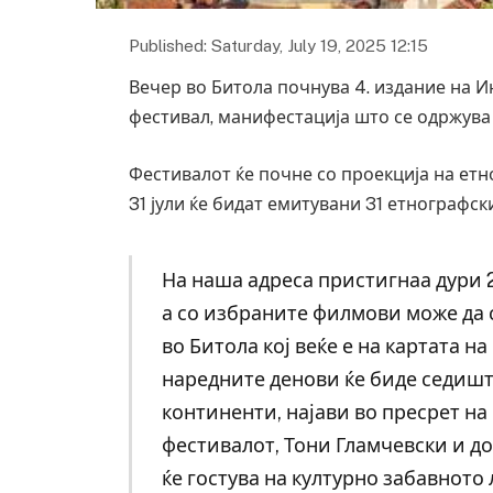
Published: Saturday, July 19, 2025 12:15
Вечер во Битола почнува 4. издание на
фестивал, манифестација што се одржува
Фестивалот ќе почне со проекција на етн
31 јули ќе бидат емитувани 31 етнографск
На наша адреса пристигнаа дури 
а со избраните филмови може да с
во Битола кој веќе е на картата н
наредните денови ќе биде седиште
континенти, најави во пресрет н
фестивалот, Тони Гламчевски и до
ќе гостува на културно забавното 