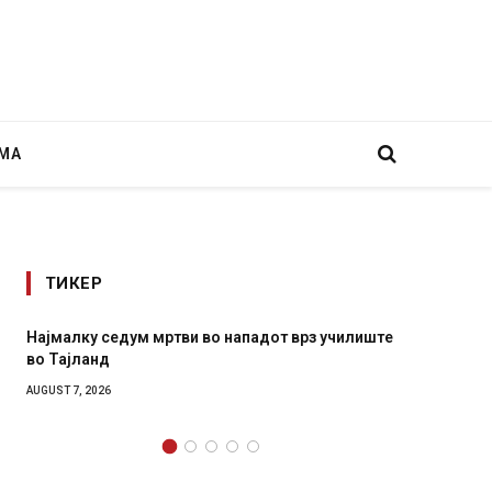
МА
ТИКЕР
дот врз училиште
СОЗИС: Украинците повеќе им веруваат н
генералите отколку на Зеленски
AUGUST 7, 2026