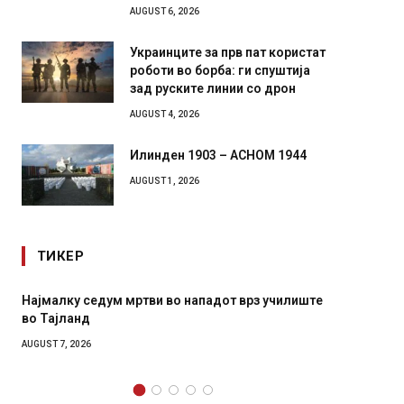
AUGUST 6, 2026
Украинците за прв пат користат
роботи во борба: ги спуштија
зад руските линии со дрон
AUGUST 4, 2026
Илинден 1903 – АСНОМ 1944
AUGUST 1, 2026
ТИКЕР
 во нападот врз училиште
СОЗИС: Украинците повеќе им вер
генералите отколку на Зеленски
AUGUST 7, 2026