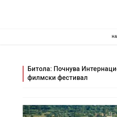
Н
Битола: Почнува Интернац
филмски фестивал
Уште двајца почина
во главниот град на
завиткан како род
AUGUST 2, 2026