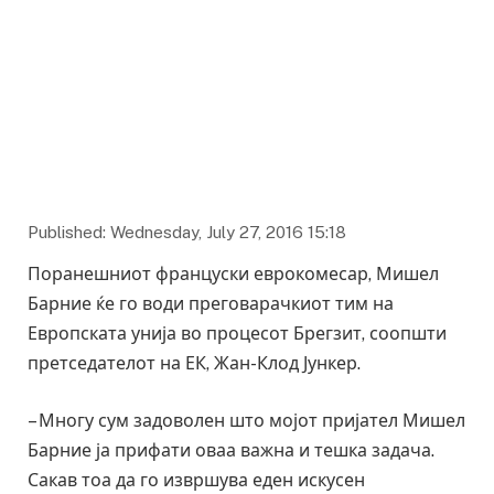
Published: Wednesday, July 27, 2016 15:18
Поранешниот француски еврокомесар, Мишел
Барние ќе го води преговарачкиот тим на
Европската унија во процесот Брегзит, соопшти
претседателот на ЕК, Жан-Клод Јункер.
– Многу сум задоволен што мојот пријател Мишел
Барние ја прифати оваа важна и тешка задача.
Сакав тоа да го извршува еден искусен