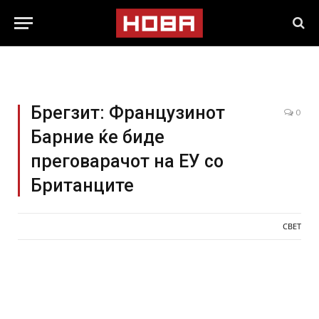
Брегзит: Французинот
0
Барние ќе биде
преговарачот на ЕУ со
Британците
СВЕТ