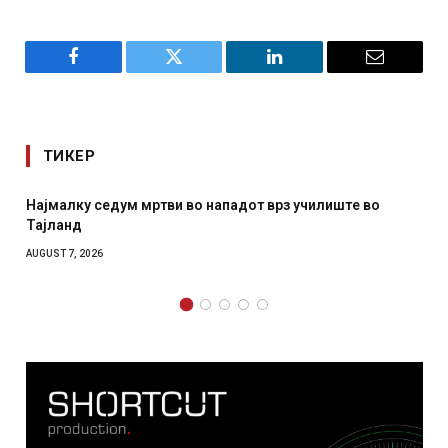
Facebook
Twitter
LinkedIn
Email
ТИКЕР
 во нападот врз училиште во
СОЗИС: Украинците повеќе
отколку на Зеленски
AUGUST 7, 2026