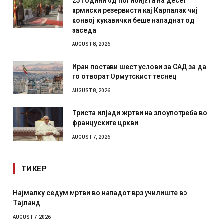
25 години од погибијата на десет
армиски резервисти кај Карпалак чиј
конвој кукавички беше нападнат од
заседа
AUGUST 8, 2026
Иран постави шест услови за САД за да
го отворат Ормутскиот теснец
AUGUST 8, 2026
Триста илјади жртви на злоупотреба во
француските цркви
AUGUST 7, 2026
ТИКЕР
алку седум мртви во нападот врз училиште во
СОЗИС: 
ланд
отколку
T 7, 2026
AUGUST 7, 