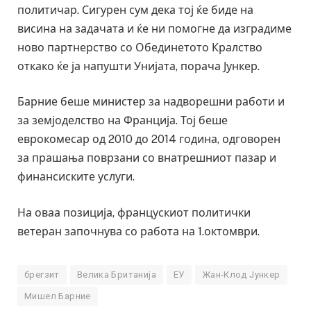
политичар. Сигурен сум дека тој ќе биде на
висина на задачата и ќе ни помогне да изградиме
ново партнерство со Обединетото Кралство
откако ќе ја напушти Унијата, порача Јункер.
Барние беше министер за надворешни работи и
за земјоделство на Франција. Тој беше
еврокомесар од 2010 до 2014 година, одговорен
за прашања поврзани со внатрешниот пазар и
финансиските услуги.
На оваа позиција, францускиот политички
ветеран започнува со работа на 1.октомври.
брегзит
Велика Британија
ЕУ
Жан-Клод Јункер
Мишел Барние