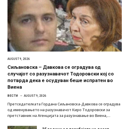
AUGUST 9, 2026
Сиљановска – Давкова се оградува од
случајот со разузнавачот Тодоровски кој со
потврда дека е осудуван беше испратен во
Виена
ВЕСТИ
AUGUST 9, 2026
Претседателката Гордана Сиљановска-Давкова се оградува
од именувањето на разузнавачот Киро Тодоровски за
претставник на Агенцијата за разузнавање во Виена,…