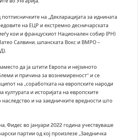
те во Унгарија.
д потписничките на „Декларацијата за иднината
 редовите на ЕЦР и екстремно десничарската
 меѓу кои и францускиот Национален собир (РН)
Матео Салвини, шпанската Вокс и ВМРО –
Д).
наместо да ја штити Европа и нејзиното
блеми и причина за вознемиреност“ и се
нципот на „соработката на европските народи
а културата и историјата на европските
о наследство и на заедничките вредности што
на, Фидес во јануари 2022 година учествуваше
чарски партии од кој произлезе „Заедничка