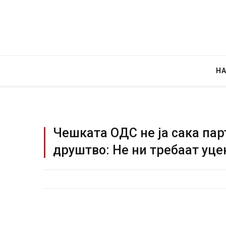
Н
Чешката ОДС не ја сака пар
друштво: Не ни требаат уце
Грција: Горат Парос, Андрос, Калимнос,
JULY 30, 2026