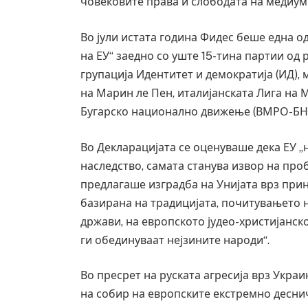
човековите права и слободата на медиуми
Во јули истата година Фидес беше една о
на ЕУ“ заедно со уште 15-тина партии од
групација Идентитет и демократија (ИД),
на Марин ле Пен, италијанската Лига на 
Бугарско национално движење (ВМРО-БН
Во Декларацијата се оценуваше дека ЕУ „
наследство, самата станува извор на про
предлагаше изградба на Унијата врз при
базирана на традицијата, почитувањето н
држави, на европското јудео-христијанск
ги обединуваат нејзините народи“.
Во пресрет на руската агресија врз Украи
на собир на европските екстремно десни