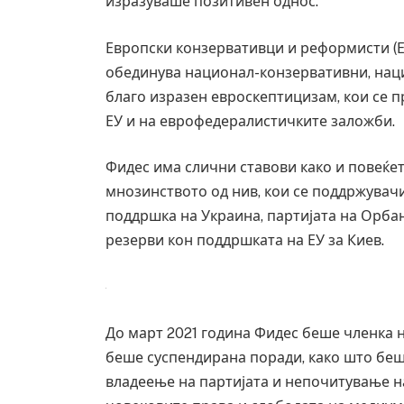
изразуваше позитивен однос.
Европски конзервативци и реформисти (Е
обединува национал-конзервативни, нац
благо изразен евроскептицизам, кои се п
ЕУ и на еврофедералистичките заложби.
Фидес има слични ставови како и повеќет
мнозинството од нив, кои се поддржувач
поддршка на Украина, партијата на Орбан
резерви кон поддршката на ЕУ за Киев.
До март 2021 година Фидес беше членка н
беше суспендирана поради, како што бе
владеење на партијата и непочитување н