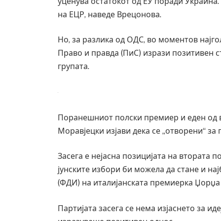
уценува остатокот од ЕУ поради Украина
на ЕЦР, наведе Врецонова.
Но, за разлика од ОДС, во моментов најго
Право и правда (ПиС) изрази позитивен 
групата.
Поранешниот полски премиер и еден од 
Моравјецки изјави дека се „отворени“ за
Засега е нејасна позицијата на втората по
Грција: Горат Парос, Андрос, Калимно
јунските избори би можела да стане и нај
JULY 30, 2026
(ФДИ) на италијанската премиерка Џорџа
Партијата засега се нема изјаснето за ид