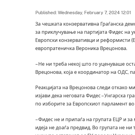
Published: Wednesday, February 7, 2024 12:01
За чешката конзервативна Граѓанска демо
за приклучување на партијата Фидес на 
Европски конзервативци и реформисти (Е
европратеничка Вероника Врецонова.
– Не ни треба некој што го уценуваше ост
Врецонова, која е координатор на ОДС, па
Реакцијата на Врецонова следи откако м
изјави дека неговата Фидес – Унгарска гр
по изборите за Европскиот парламент во 
– Фидес не и припаѓа на групата ЕЦР и за
идеја не доаѓа предвид. Во групата не ни 