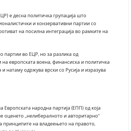
ЦР) е десна политичка групација што
ионалистички и конзервативни партии со
ротиват на посилна интеграција во рамките на
о партии во ЕЦР, но за разлика од
и на европската воена, финансиска и политичка
 и натаму одржува врски со Русија и изразува
а Европската народна партија (ЕПП) од која
ше оценето „нелибералното и авторитарно“
а принципите на владеењето на правото,