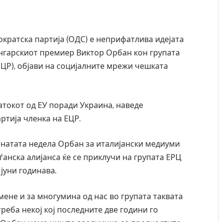
кратска партија (ОДС) е неприфатлива идејата
унгарскиот премиер Виктор Орбан кон групата
ЦР), објави на социјалните мрежи чешката
атокот од ЕУ поради Украина, наведе
ртија членка на ЕЦР.
инатата недела Орбан за италијански медиуми
аѓанска алијанса ќе се приклучи на групата ЕРЦ
јуни годинава.
 мене и за многумина од нас во групата таквата
треба некој кој последните две години го