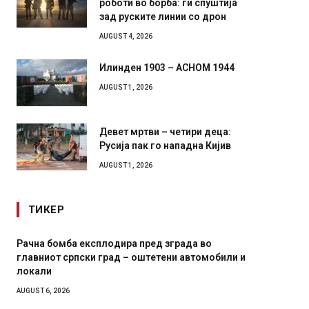
зад руските линии со дрон
AUGUST 4, 2026
Илинден 1903 – АСНОМ 1944
AUGUST 1, 2026
Девет мртви – четири деца:
Русија пак го нападна Кијив
AUGUST 1, 2026
ТИКЕР
И Данска се милитарилизира – воведува нова
Уште
11-месечна воена
во г
зави
AUGUST 4, 2026
AUGUST