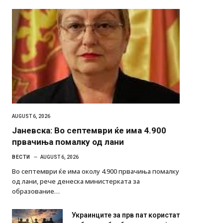
AUGUST 6, 2026
Јаневска: Во септември ќе има 4.900
првачиња помалку од лани
ВЕСТИ
AUGUST 6, 2026
Во септември ќе има околу 4.900 првачиња помалку
од лани, рече денеска министерката за
образование…
Украинците за прв пат користат
роботи во борба: ги спуштија