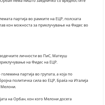
. Орбан нема ништо заедничко со вредностите
лемата партија во рамките на ЕЦР, полската
став кон можноста за приклучување на Фидес во
водечките личности во ПиС, Матеуш
 приклучување на Фидес на ЕЦР.
 големина партија во групата, а која по
с, Крит, …
Рачна бомба експлодира пред зграда во
бројна политичка сила во ЕЦР, Браќа на Италија
главниот српски град – оштетени автомобили и
 Мелони.
локали
AUGUST 6, 2026
ејата на Орбан, кон кого Мелони досега