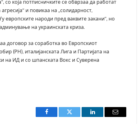
а“, со која потписничките се обврзаа да работат
агресија“ и повикаа на „солидарност,
у европските народи пред ваквите закани“, но
 надминување на украинската криза.
аа договор за соработка во Европскиот
ир (РН), италијанската Лига и Партијата на
ки на ИД и со шпанската Вокс и Суверена
Facebook
Twitter
LinkedIn
Email