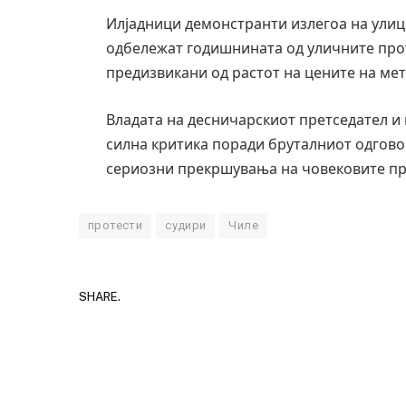
Илјадници демонстранти излегоа на улици
одбележат годишнината од уличните прот
предизвикани од растот на цените на мет
Владата на десничарскиот претседател и
силна критика поради бруталниот одгово
сериозни прекршувања на човековите пр
протести
судири
Чиле
SHARE.