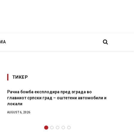
МА
ТИКЕР
Рачна бомба експлодира пред зграда во
И Данс
главниот српски град – оштетени автомобили и
11-мес
локали
AUGUST 4,
AUGUST 6, 2026