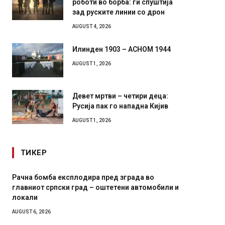
роботи во борба: ги спуштија
зад руските линии со дрон
AUGUST 4, 2026
Илинден 1903 – АСНОМ 1944
AUGUST 1, 2026
Девет мртви – четири деца:
Русија пак го нападна Кијив
AUGUST 1, 2026
ТИКЕР
Рачна бомба експлодира пред зграда во
И Данс
главниот српски град – оштетени автомобили и
11-мес
локали
AUGUST 4,
AUGUST 6, 2026