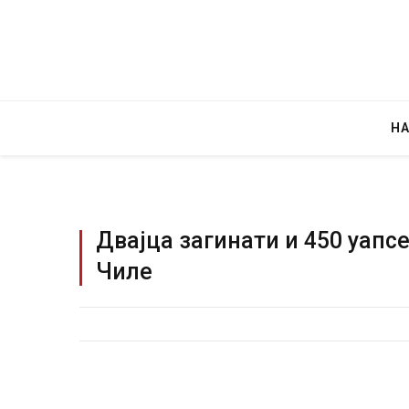
Н
Двајца загинати и 450 уапс
Чиле