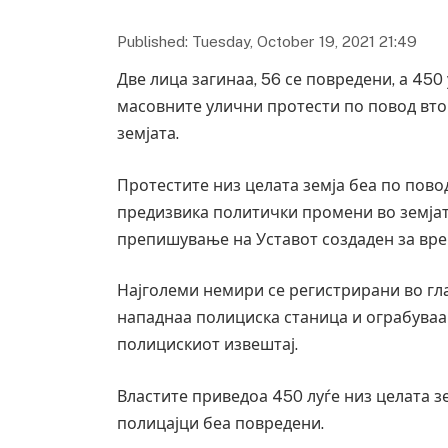
Published: Tuesday, October 19, 2021 21:49
Две лица загинаа, 56 се повредени, а 450
масовните улични протести по повод вт
земјата.
Протестите низ целата земја беа по пово
предизвика политички промени во земјат
препишување на Уставот создаден за вре
Најголеми немири се регистрирани во гла
нападнаа полициска станица и ограбуваа 
полицискиот извештај.
Властите приведоа 450 луѓе низ целата зем
полицајци беа повредени.