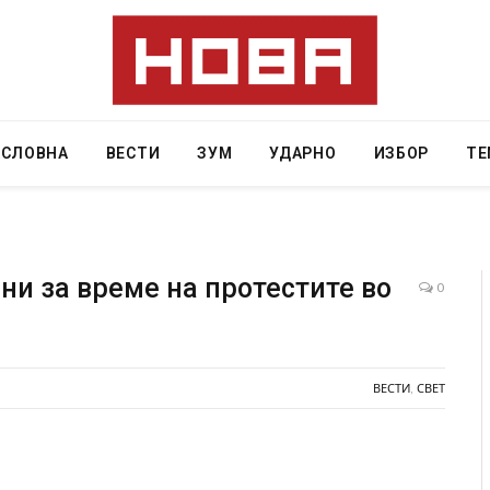
АСЛОВНА
ВЕСТИ
ЗУМ
УДАРНО
ИЗБОР
ТЕ
ени за време на протестите во
0
Грција: Горат Парос, Андрос, Калимнос, Крит, …
JULY 30, 2026
ВЕСТИ
,
СВЕТ