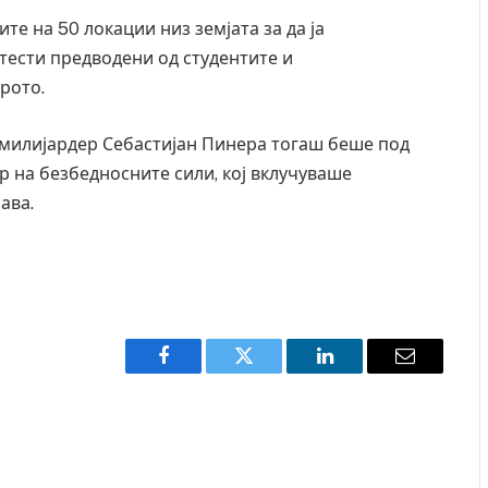
те на 50 локации низ земјата за да ја
ести предводени од студентите и
рото.
 милијардер Себастијан Пинера тогаш беше под
р на безбедносните сили, кој вклучуваше
ава.
Facebook
Twitter
LinkedIn
Email
Грција: Горат Парос, Андрос, Калимнос, Крит, …
JULY 30, 2026