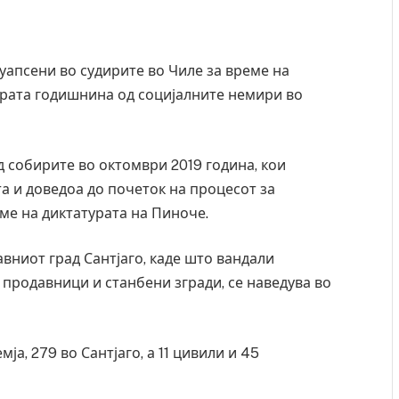
 уапсени во судирите во Чиле за време на
ората годишнина од социјалните немири во
д собирите во октомври 2019 година, кои
а и доведоа до почеток на процесот за
ме на диктатурата на Пиноче.
вниот град Сантјаго, каде што вандали
продавници и станбени згради, се наведува во
ја, 279 во Сантјаго, а 11 цивили и 45