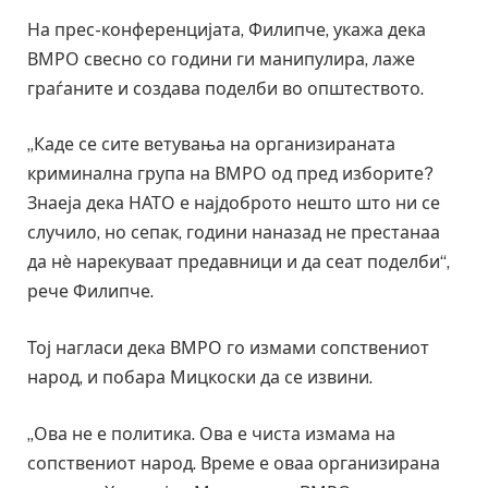
На прес-конференцијата, Филипче, укажа дека
ВМРО свесно со години ги манипулира, лаже
граѓаните и создава поделби во општеството.
„Каде се сите ветувања на организираната
криминална група на ВМРО од пред изборите?
Знаеја дека НАТО е најдоброто нешто што ни се
случило, но сепак, години наназад не престанаа
да нè нарекуваат предавници и да сеат поделби“,
рече Филипче.
Тој нагласи дека ВМРО го измами сопствениот
народ, и побара Мицкоски да се извини.
„Ова не е политика. Ова е чиста измама на
сопствениот народ. Време е оваа организирана