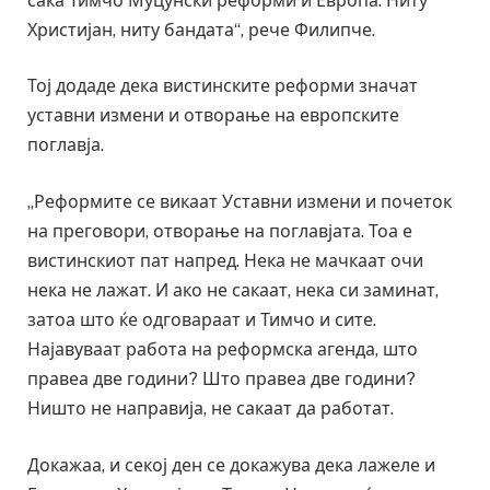
сака Тимчо Муцунски реформи и Европа. Ниту
Христијан, ниту бандата“, рече Филипче.
Тој додаде дека вистинските реформи значат
уставни измени и отворање на европските
поглавја.
„Реформите се викаат Уставни измени и почеток
на преговори, отворање на поглавјата. Тоа е
вистинскиот пат напред. Нека не мачкаат очи
нека не лажат. И ако не сакаат, нека си заминат,
затоа што ќе одговараат и Тимчо и сите.
Најавуваат работа на реформска агенда, што
правеа две години? Што правеа две години?
Ништо не направија, не сакаат да работат.
Докажаа, и секој ден се докажува дека лажеле и