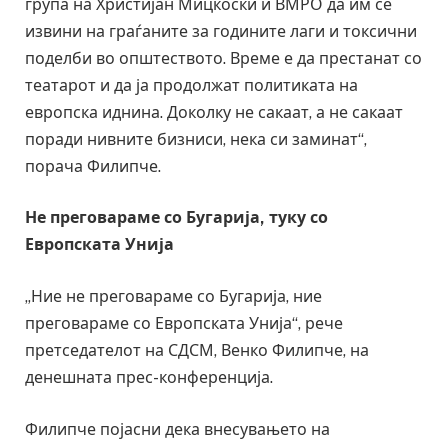
група на Христијан Мицкоски и ВМРО да им се
извини на граѓаните за годините лаги и токсични
поделби во општеството. Време е да престанат со
театарот и да ја продолжат политиката на
европска иднина. Доколку не сакаат, а не сакаат
поради нивните бизниси, нека си заминат“,
порача Филипче.
Не преговараме со Бугарија, туку со
Европската Унија
„Ние не преговараме со Бугарија, ние
преговараме со Европската Унија“, рече
претседателот на СДСМ, Венко Филипче, на
денешната прес-конференција.
Филипче појасни дека внесувањето на