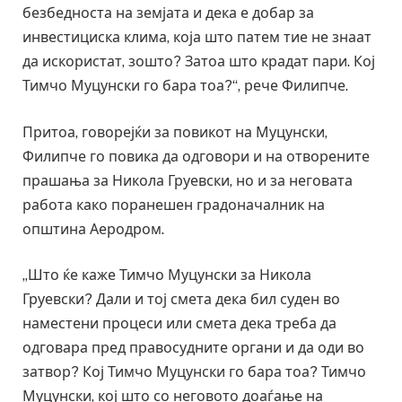
безбедноста на земјата и дека е добар за
инвестициска клима, која што патем тие не знаат
да искористат, зошто? Затоа што крадат пари. Кој
Тимчо Муцунски го бара тоа?“, рече Филипче.
Притоа, говорејќи за повикот на Муцунски,
Филипче го повика да одговори и на отворените
прашања за Никола Груевски, но и за неговата
работа како поранешен градоначалник на
општина Аеродром.
„Што ќе каже Тимчо Муцунски за Никола
Груевски? Дали и тој смета дека бил суден во
наместени процеси или смета дека треба да
одговара пред правосудните органи и да оди во
затвор? Кој Тимчо Муцунски го бара тоа? Тимчо
Муцунски, кој што со неговото доаѓање на