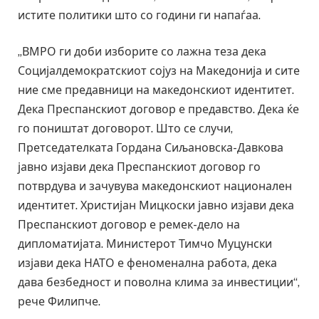
истите политики што со години ги напаѓаа.
„ВМРО ги доби изборите со лажна теза дека
Социјалдемократскиот сојуз на Македонија и сите
ние сме предавници на македонскиот идентитет.
Дека Преспанскиот договор е предавство. Дека ќе
го поништат договорот. Што се случи,
Претседателката Гордана Сиљановска-Давкова
јавно изјави дека Преспанскиот договор го
потврдува и зачувува македонскиот национален
идентитет. Христијан Мицкоски јавно изјави дека
Преспанскиот договор е ремек-дело на
дипломатијата. Министерот Тимчо Муцунски
изјави дека НАТО е феноменална работа, дека
дава безбедност и поволна клима за инвестиции“,
рече Филипче.