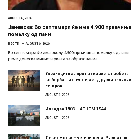
AUGUST 6, 2026
Јаневска: Во септември ќе има 4.900 првачиња
помалку од лани
ВЕСТИ
AUGUST 6, 2026
Во септември ќе има околу 4.900 првачиња помалку од лани,
рече денеска министерката за образование…
Украинците за прв пат користат роботи
во борба: ги спуштија зад руските линии
со дрон
AUGUST 4, 2026
Илинден 1903 – АСНОМ 1944
AUGUST 1, 2026
Девет мртви – четири деца: Русија пак