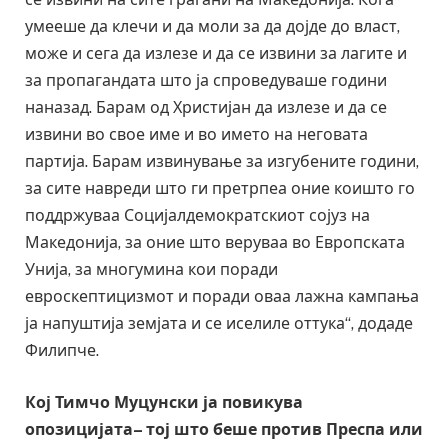
умееше да клечи и да моли за да дојде до власт,
може и сега да излезе и да се извини за лагите и
за пропагандата што ја спроведуваше години
наназад. Барам од Христијан да излезе и да се
извини во свое име и во името на неговата
партија. Барам извинување за изгубените години,
за сите навреди што ги претрпеа оние коишто го
поддржуваа Социјалдемократскиот сојуз на
Македонија, за оние што веруваа во Европската
Унија, за многумина кои поради
евроскептицизмот и поради оваа лажна кампања
ја напуштија земјата и се иселиле оттука“, додаде
Филипче.
Кој Тимчо Муцунски ја повикува
опозицијата– тој што беше против Преспа или