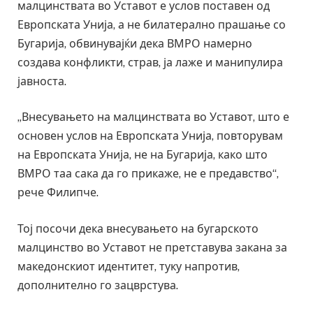
малцинствата во Уставот е услов поставен од
Европската Унија, а не билатерално прашање со
Бугарија, обвинувајќи дека ВМРО намерно
создава конфликти, страв, ја лаже и манипулира
јавноста.
„Внесувањето на малцинствата во Уставот, што е
основен услов на Европската Унија, повторувам
на Европската Унија, не на Бугарија, како што
ВМРО таа сака да го прикаже, не е предавство“,
рече Филипче.
Тој посочи дека внесувањето на бугарското
малцинство во Уставот не претставува закана за
македонскиот идентитет, туку напротив,
дополнително го зацврстува.