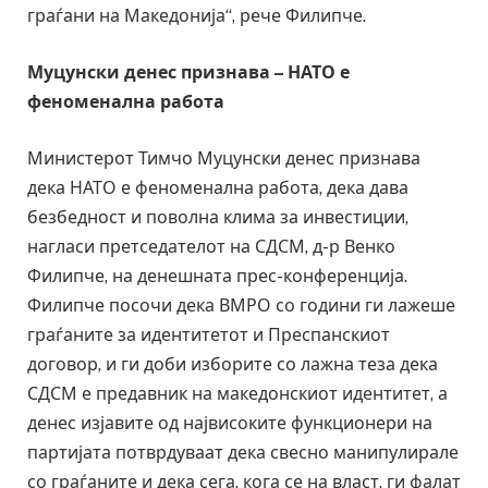
граѓани на Македонија“, рече Филипче.
Муцунски денес признава – НАТО е
феноменална работа
Министерот Тимчо Муцунски денес признава
дека НАТО е феноменална работа, дека дава
безбедност и поволна клима за инвестиции,
нагласи претседателот на СДСМ, д-р Венко
Филипче, на денешната прес-конференција.
Филипче посочи дека ВМРО со години ги лажеше
граѓаните за идентитетот и Преспанскиот
договор, и ги доби изборите со лажна теза дека
СДСМ е предавник на македонскиот идентитет, а
денес изјавите од највисоките функционери на
партијата потврдуваат дека свесно манипулирале
со граѓаните и дека сега, кога се на власт, ги фалат