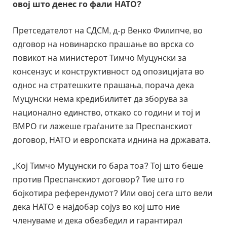
овој што денес го фали НАТО?
Претседателот на СДСМ, д-р Венко Филипче, во
одговор на новинарско прашање во врска со
повикот на министерот Тимчо Муцунски за
консензус и конструктивност од опозицијата во
однос на стратешките прашања, порача дека
Муцунски нема кредибилитет да зборува за
национално единство, откако со години и тој и
ВМРО ги лажеше граѓаните за Преспанскиот
договор, НАТО и европската иднина на државата.
„Кој Тимчо Муцунски го бара тоа? Тој што беше
против Преспанскиот договор? Тие што го
бојкотира референдумот? Или овој сега што вели
дека НАТО е најдобар сојуз во кој што ние
членуваме и дека обезбедил и гарантирал