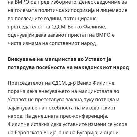
на ВМРО од пред изборието. Денес сведочиме за
најголемата политичка хипокризија и лицемерие
во последните години, потенцираше
претседателот на СДСМ, Венко Филипче,
оценувајќи дека ваквиот пристап на ВМРО е
чиста измама на сопствениот народ.
Внесување на малцинства во Уставот ја
потврдува посебноста на македонскиот народ
Претседателот на СДСМ, д-р Венко Филипче,
порача дека внесувањето на малцинствата во
Уставот не претставува закана, туку потврда и
зајакнување на посебноста на македонскиот
народ. На денешната прес-конференција,
Филипче истакна дека уставните измени се услов
на Европската Унија, а не на Бугарија, и оцени