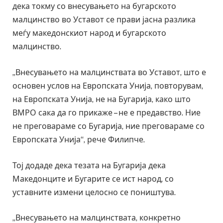
дека токму со внесувањето на бугарското
малцинство во Уставот се прави јасна разлика
меѓу македонскиот народ и бугарското
малцинство.
„Внесувањето на малцинствата во Уставот, што е
основен услов на Европската Унија, повторувам,
на Европската Унија, не на Бугарија, како што
ВМРО сака да го прикаже – не е предавство. Ние
не преговараме со Бугарија, ние преговараме со
Европската Унија“, рече Филипче.
Тој додаде дека тезата на Бугарија дека
Македонците и Бугарите се ист народ, со
уставните измени целосно се поништува.
„Внесувањето на малцинствата, конкретно