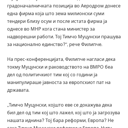
градоначалничката позиција во Аеродром донесе
една фирма која што зема милионски суми
тендери близу осум и после истата фирма ја
однесе во МНР кога стана министер за
надворешни работи. Тој Тимчо Муцунски прашува
за национално единство?“, рече Филипче.
На прес-конференцијата, Филипче нагласи дека
токму Муцунски и раководството на ВМРО беа
дел од политичкиот тим кој со години ја
манипулираше јавноста за европскиот пат на
државата.
„Тимчо Муцунски, којшто еве се докажува дека
бил дел од тим кој што лажел, кој што ја загрозува
нашата иднина? Тој бара реформи, Европа? Не