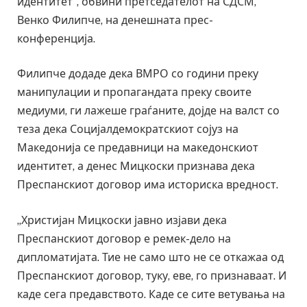
идентитет“, обвини претседателот на СДСМ,
Венко Филипче, на денешната прес-
конференција.
Филипче додаде дека ВМРО со години преку
манипулации и пропагандата преку своите
медиуми, ги лажеше граѓаните, дојде на валст со
теза дека Социјалдемократскиот сојуз на
Македонија се предавници на македонскиот
идентитет, а денес Мицкоски признава дека
Преспанскиот договор има историска вредност.
„Христијан Мицкоски јавно изјави дека
Преспанскиот договор е ремек-дело на
дипломатијата. Тие не само што не се откажаа од
Преспанскиот договор, туку, еве, го признаваат. И
каде сега предавството. Каде се сите ветувања на