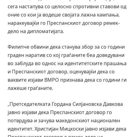
сега настапува со целосно спротивни ставови од
оние со кои ја водеше својата лажна кампања,
наракеувајќи го Преспанскиот договор ремек-
дело на дипломатијата.
Филипче обвини дека станува збор за со години
граден наратив со кој граѓаните беа доведувани
во заблуда во однос на идентитетските прашања
и Преспанскиот договор, оценувајќи дека со
ваквите изјави ВМРО признава дека со години ги
лажеше граѓаните.
„Претседателката Гордана Силјановска Давкова
јавно изјави дека Преспанскиот договор го
потврдува и зачува македонскиот национален
идентитет. Христијан Мицкоски јавно изјави дека