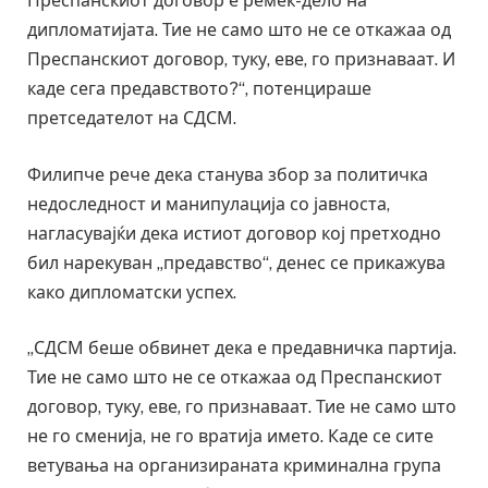
Преспанскиот договор е ремек-дело на
дипломатијата. Тие не само што не се откажаа од
Преспанскиот договор, туку, еве, го признаваат. И
каде сега предавството?“, потенцираше
претседателот на СДСМ.
Филипче рече дека станува збор за политичка
недоследност и манипулација со јавноста,
нагласувајќи дека истиот договор кој претходно
бил нарекуван „предавство“, денес се прикажува
како дипломатски успех.
„СДСМ беше обвинет дека е предавничка партија.
Тие не само што не се откажаа од Преспанскиот
договор, туку, еве, го признаваат. Тие не само што
не го сменија, не го вратија името. Каде се сите
ветувања на организираната криминална група