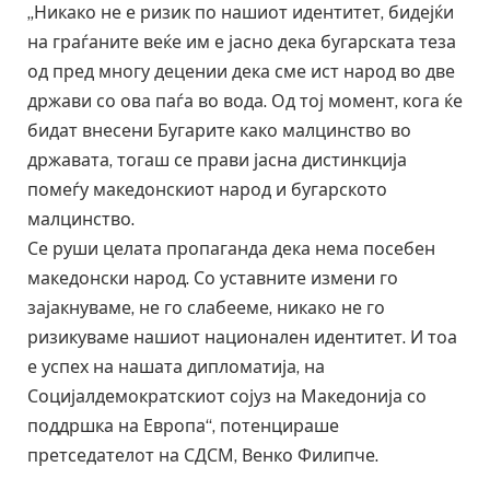
„Никако не е ризик по нашиот идентитет, бидејќи
на граѓаните веќе им е јасно дека бугарската теза
од пред многу децении дека сме ист народ во две
држави со ова паѓа во вода. Од тој момент, кога ќе
бидат внесени Бугарите како малцинство во
државата, тогаш се прави јасна дистинкција
помеѓу македонскиот народ и бугарското
малцинство.
Се руши целата пропаганда дека нема посебен
македонски народ. Со уставните измени го
зајакнуваме, не го слабееме, никако не го
ризикуваме нашиот национален идентитет. И тоа
е успех на нашата дипломатија, на
Социјалдемократскиот сојуз на Македонија со
поддршка на Европа“, потенцираше
претседателот на СДСМ, Венко Филипче.