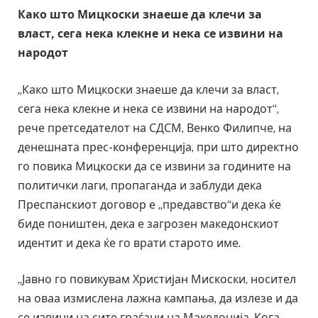
Како што Мицкоски знаеше да клечи за
власт, сега нека клекне и нека се извини на
народот
„Како што Мицкоски знаеше да клечи за власт,
сега нека клекне и нека се извини на народот“,
рече претседателот на СДСМ, Венко Филипче, на
денешната прес-конференција, при што директно
го повика Мицкоски да се извини за годините на
политички лаги, пропаганда и заблуди дека
Преспанскиот договор е „предавство“и дека ќе
биде поништен, дека е загрозен македонскиот
идентит и дека ќе го врати старото име.
„Јавно го повикувам Христијан Мискоски, носител
на оваа измислена лажна кампања, да излезе и да
се извини на сите граѓани на Македонија. Кога