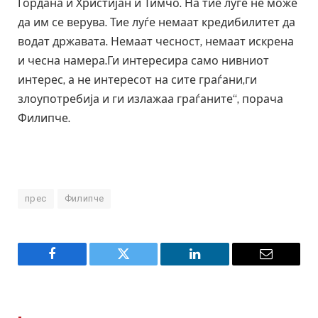
Гордана и Христијан и Тимчо. На тие луѓе не може
да им се верува. Тие луѓе немаат кредибилитет да
водат државата. Немаат чесност, немаат искрена
и чесна намера.Ги интересира само нивниот
интерес, а не интересот на сите граѓани,ги
злоупотребија и ги излажаа граѓаните“, порача
Филипче.
прес
Филипче
Facebook
Twitter
LinkedIn
Email