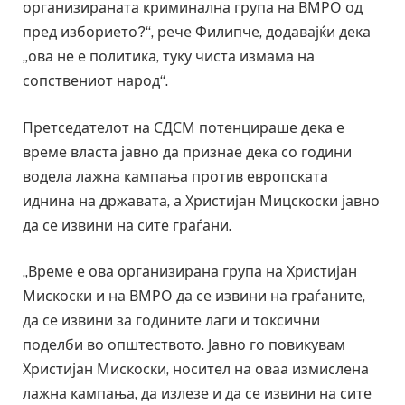
организираната криминална група на ВМРО од
пред изборието?“, рече Филипче, додавајќи дека
„ова не е политика, туку чиста измама на
сопствениот народ“.
Претседателот на СДСМ потенцираше дека е
време власта јавно да признае дека со години
водела лажна кампања против европската
иднина на државата, а Христијан Мицскоски јавно
да се извини на сите граѓани.
„Време е ова организирана група на Христијан
Мискоски и на ВМРО да се извини на граѓаните,
да се извини за годините лаги и токсични
поделби во општеството. Јавно го повикувам
Христијан Мискоски, носител на оваа измислена
лажна кампања, да излезе и да се извини на сите