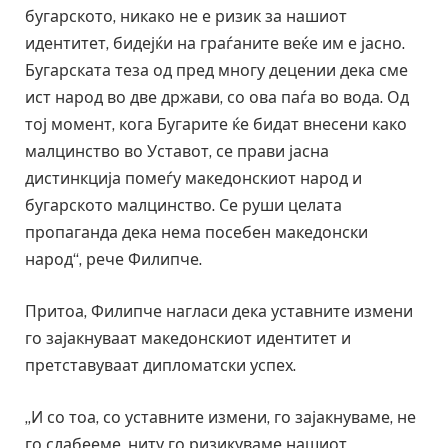
бугарското, никако не е ризик за нашиот
идентитет, бидејќи на граѓаните веќе им е јасно.
Бугарската теза од пред многу децении дека сме
ист народ во две држави, со ова паѓа во вода. Од
тој момент, кога Бугарите ќе бидат внесени како
малцинство во Уставот, се прави јасна
дистинкција помеѓу македонскиот народ и
бугарското малцинство. Се руши целата
пропаганда дека нема посебен македонски
народ“, рече Филипче.
Притоа, Филипче нагласи дека уставните измени
го зајакнуваат македонскиот идентитет и
претставуваат дипломатски успех.
„И со тоа, со уставните измени, го зајакнуваме, не
го слабееме, ниту го ризикуваме нашиот