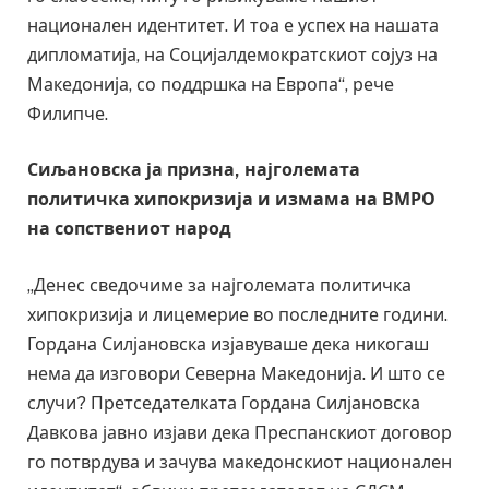
национален идентитет. И тоа е успех на нашата
дипломатија, на Социјалдемократскиот сојуз на
Македонија, со поддршка на Европа“, рече
Филипче.
Сиљановска ја призна, најголемата
политичка хипокризија и измама на ВМРО
на сопствениот народ
„Денес сведочиме за најголемата политичка
хипокризија и лицемерие во последните години.
Гордана Силјановска изјавуваше дека никогаш
нема да изговори Северна Македонија. И што се
случи? Претседателката Гордана Силјановска
Давкова јавно изјави дека Преспанскиот договор
го потврдува и зачува македонскиот национален