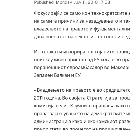
Published: Monday, July 11, 2016 17:58
Фокусирајќи се само кон технократските 
на самите причини за назадувањето и так
владеењето на правото и фундаменталнит
дава впечаток на неконзистентност и нед
Исто така ги игнорира постојаните повиц
поинклузивен пристап од ЕУ кога е во п
поранешниот евроамбасадор во Македони
Западен Балкан и ЕУ.
– Владеењето на правото е во средиштет
2011 година. Во својата Стратегија за пр
комисија вели: „Клучните прашања како 
права, зајакнувањето на демократските и
администрација како и економскиот разв
приоритети во процесот на проширување“