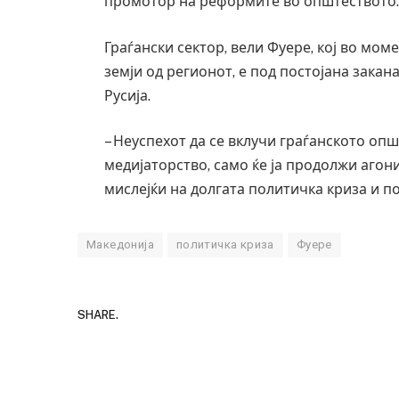
промотор на реформите во општеството
Граѓански сектор, вели Фуере, кој во мом
земји од регионот, е под постојана закан
Русија.
– Неуспехот да се вклучи граѓанското оп
медијаторство, само ќе ја продолжи агони
мислејќи на долгата политичка криза и 
Македонија
политичка криза
Фуере
SHARE.