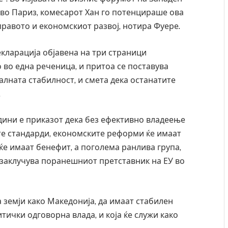
 во Париз, комесарот Хан го потенцираше ова
равото и економскиот развој, нотира Фуере.
екларација објавена на три страници
 во една реченица, и притоа се поставува
лната стабилност, и смета дека останатите
.
дини е приказот дека без ефективно владеење
е стандарди, економските реформи ќе имаат
е имаат бенефит, а поголема ранлива група,
 заклучува поранешниот претставник на ЕУ во
Уште двајца починаа од повредите во ресторан
во главниот град на Русуија – експлозивот бил
завиткан како роденденски подарок
а земји како Македонија, да имаат стабилен
AUGUST 2, 2026
итички одговорна влада, и која ќе служи како