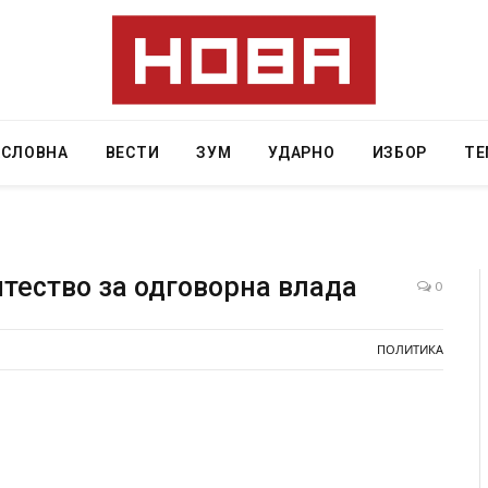
АСЛОВНА
ВЕСТИ
ЗУМ
УДАРНО
ИЗБОР
ТЕ
тество за одговорна влада
0
Уште двајца починаа од повредите во ресторан
Нај
ПОЛИТИКА
во главниот град на Русуија – експлозивот бил
во 
завиткан како роденденски подарок
AUGU
AUGUST 2, 2026