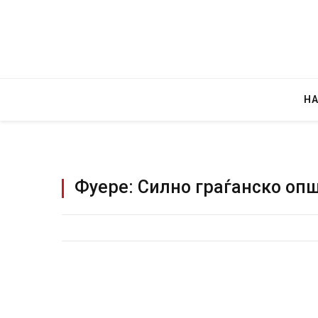
Н
Фуере: Силно граѓанско опш