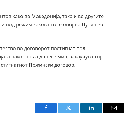
.
ентов како во Македонија, така и во другите
а и под режим каков што е оној на Путин во
штество во договорот постигнат под
јата наместо да донесе мир, заклучува тој,
постигнатиот Пржински договор.
Facebook
Twitter
LinkedIn
Email