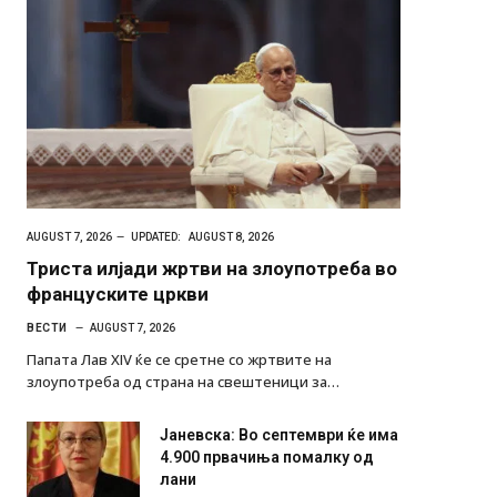
AUGUST 7, 2026
UPDATED:
AUGUST 8, 2026
Триста илјади жртви на злоупотреба во
француските цркви
ВЕСТИ
AUGUST 7, 2026
Папата Лав XIV ќе се сретне со жртвите на
злоупотреба од страна на свештеници за…
Јаневска: Во септември ќе има
4.900 првачиња помалку од
лани