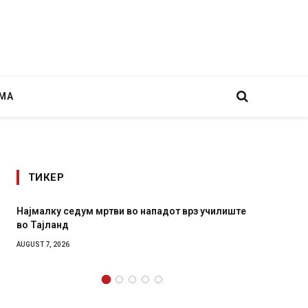
МА
ТИКЕР
малку седум мртви во нападот врз училиште
СОЗИС: Украин
Тајланд
генералите от
ST 7, 2026
AUGUST 7, 2026