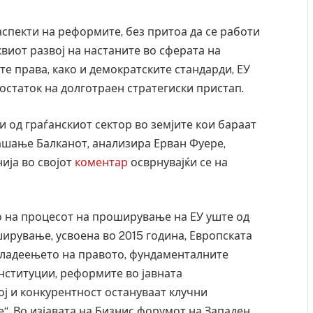
аспекти на реформите, без притоа да се работи
виот развој на настаните во сферата на
е права, како и демократските стандарди, ЕУ
остаток на долготраен стратегиски пристап.
и од граѓанскиот сектор во земјите кои бараат
рашање Балканот, анализира Ерван Фуере,
ја во својот
коментар
осврнувајќи се на
о на процесот на проширување на ЕУ уште од
оширување, усвоена во 2015 година, Европската
владеењето на правото, фундаменталните
нституции, реформите во јавната
ој и конкурентност остануваат клучни
. Во изјавата на Бизнис форумот на Западен