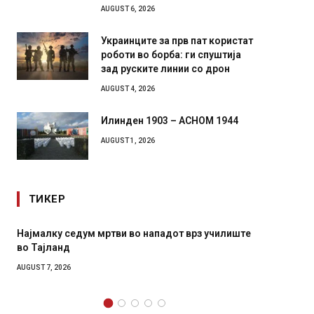
AUGUST 6, 2026
Украинците за прв пат користат
роботи во борба: ги спуштија
зад руските линии со дрон
AUGUST 4, 2026
Илинден 1903 – АСНОМ 1944
AUGUST 1, 2026
ТИКЕР
Најмалку седум мртви во нападот врз училиште
СОЗИС:
во Тајланд
генера
AUGUST 7, 2026
AUGUST 7,