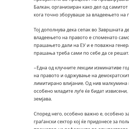
Балкан, организиран како дел од самитот
кога точно зборуваше за владеењето на п
Тој дополнува дека сепак во Завршната д
владеењето на правото е споменато само
прашањето дали на ЕУ и е поважна генера
прашања треба сами по себе да се решат
– Една од клучните лекции изминативе го
на правото и одржување на демократскит
лимитирано влијание. Од нив малкумина ќ
особено младите луѓе ќе бидат извисени,
земјава.
Според него, особено важно е, особено з
граѓански сектор кој ќе придонесе за пол