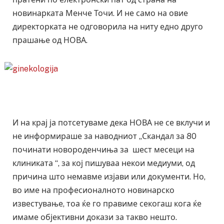
новинарката Менче Точи. И не само на овие
директорката не одговорила на ниту едно друго
прашање од НОВА.
И на крај ја потсетуваме дека НОВА не се вклучи и
не информираше за наводниот „Скандал за 80
починати новороденчиња за шест месеци на
клиниката “, за кој пишуваа некои медиуми, од
причина што немавме изјави или документи. Но,
во име на професионалното новинарско
известување, тоа ќе го правиме секогаш кога ќе
имаме објективни докази за такво нешто.