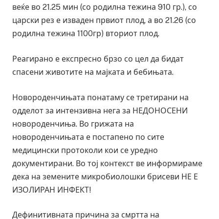
веќе во 21.25 мин (со родилна тежина 910 гр.), со
царски рез е изваден првиот плод, а во 21.26 (со
родилна тежина 1100гр) вториот плод.
Реагирано е експресно брзо со цел да бидат
спасени животите на мајката и бебињата.
Новороденчињата понатаму се третирани на
одделот за интензивна нега за НЕДОНОСЕНИ
новороденчиња. Во грижата на
новороденчињата е постапено по сите
медицински протоколи кои се уредно
документирани. Во тој контекст ве информираме
дека на земените микробиолошки брисеви НЕ Е
ИЗОЛИРАН ИНФЕКТ!
Дефинитивната причина за смртта на