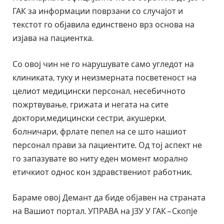
ГАК за информации поврзани со случајот и
текстот го објавила единствено врз основа на
изјава на пациентка.
Со овој чин не го нарушувате само угледот на
клиниката, туку и неизмерната посветеност на
целиот медицински персонал, несебичното
пожртвување, грижата и негата на сите
доктори,медицински сестри, акушерки,
болничари, фрлате пепел на се што нашиот
персонал прави за пациентите. Од тој аспект не
го запазувате во ниту еден момент морално
етичкиот однос кон здравствениот работник.
Бараме овој Демант да биде објавен на страната
на Вашиот портал. УПРАВА на ЈЗУ У ГАК – Скопје