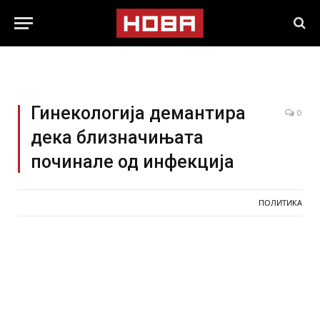
Гинекологија демантира
0
дека близначињата
починале од инфекција
ПОЛИТИКА