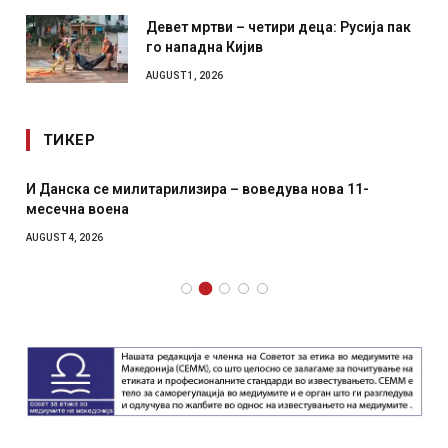
Девет мртви – четири деца: Русија пак
го нападна Кијив
AUGUST 1, 2026
ТИКЕР
И Данска се милитарилизира – воведува нова 11-
месечна воена
AUGUST 4, 2026