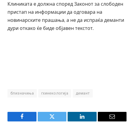
Клиниката е должна според Законот за слободен
пристап на информации да одговара на
новинарските прашања, а не да испраќа деманти
дури откако ќе биде објавен текстот.
близначиња
гхинекологија
демант
Facebook
Twitter
LinkedIn
Email