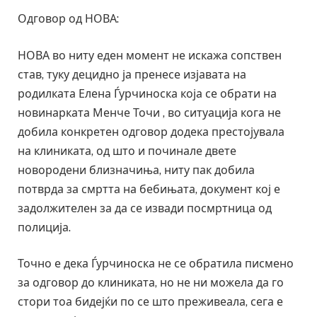
Одговор од НОВА:
НОВА во ниту еден момент не искажа сопствен
став, туку децидно ја пренесе изјавата на
родилката Елена Ѓурчиноска која се обрати на
новинарката Менче Точи , во ситуација кога не
добила конкретен одговор додека престојувала
на клиниката, од што и починале двете
новородени близначиња, ниту пак добила
потврда за смртта на бебињата, документ кој е
задолжителен за да се извади посмртница од
полиција.
Точно е дека Ѓурчиноска не се обратила писмено
за одговор до клиниката, но не ни можела да го
стори тоа бидејќи по се што преживеала, сега е