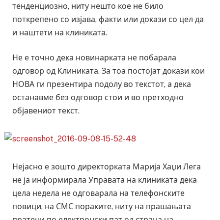
тенденциозно, ниту нешто кое не било
поткрепено со изјава, факти или докази со цел да
и наштети на клиниката.
Не е точно дека новинарката не побарала
одговор од Клиниката. За тоа постојат докази кои
НОВА ги презентира подолу во текстот, а дека
останавме без одговор стои и во претходно
објавениот текст.
Нејасно е зошто директорката Марија Хаџи Лега
не ја информирала Управата на клиниката дека
цела недела не одговарала на телефонските
повици, на СМС пораките, ниту на прашањата
пратени по електронски пат од страна на