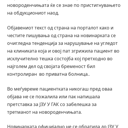
новороденчињата ќе се знае по пристигнувањето
на обдукциониот наод.
Објавениот текст од страна на порталот како и
честите пишувања од страна на новинарката се
очигледна тенденција за нарушување на угледот
на клиниката која и овој пат згрижила пациент во
исклучително тешка состојба кој претходно во
најголем дел од својата бременост бил
контролиран во приватна болница..
Во меѓувреме пациентката никогаш пред оваа
објава не се пожалила или пак напишала
претставка за ЈЗУ У ГАК со забелешка за
третманот на новороденчињата.
Новинарката официјално не се обратила до ЈЗУ У