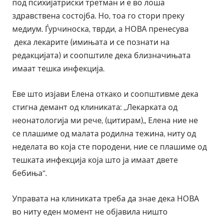
под психијатриски третман и е во лоша
здравствена состојба. Но, тоа го стори преку
медиум. Ѓурчиноска, тврди, а НОВА пренесува
дека лекарите (имињата и се познати на
редакцијата) и соопштиле дека близначињата
имаат тешка инфекција.
Еве што изјави Елена откако и соопштивме дека
стигна демант од клиниката: „Лекарката од
неонатологија ми рече, (цитирам)„ Елена ние не
се плашиме од малата родилна тежина, ниту од
неделата во која сте породени, ние се плашиме од
тешката инфекција која што ја имаат двете
бебиња“.
Управата на клиниката треба да знае дека НОВА
во ниту еден момент не објавила ништо