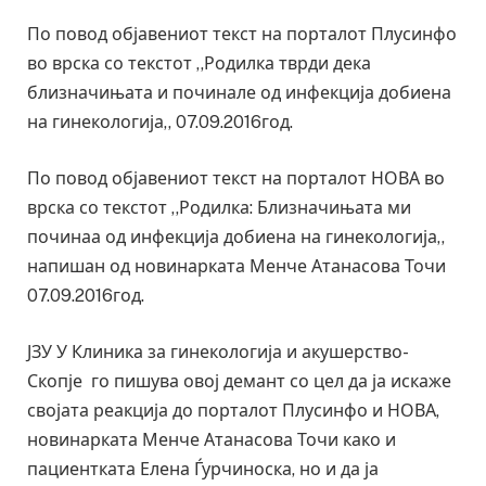
По повод објавениот текст на порталот Плусинфо
во врска со текстот ,,Родилка тврди дека
близначињата и починале од инфекција добиена
на гинекологија,, 07.09.2016год.
По повод објавениот текст на порталот НОВА во
врска со текстот ,,Родилка: Близначињата ми
починаа од инфекција добиена на гинекологија,,
напишан од новинарката Менче Атанасова Точи
07.09.2016год.
ЈЗУ У Клиника за гинекологија и акушерство-
Скопје го пишува овој демант со цел да ја искаже
својата реакција до порталот Плусинфо и НОВА,
новинарката Менче Атанасова Точи како и
пациентката Елена Ѓурчиноска, но и да ја