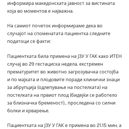
информира македонската јавност за вистината
која во моментов е најважна.
На самиот почеток информираме дека во
случајот на споменатата пациентка следните
податоци се факти:
Пациентката била примена на ЈЗУ У ГАК како ИТЕН
случај во 29 гестациска недела, екстремен
прематуритет во животно загрозувачка состојба
и по мајката и плодовите поради клинички знаци
за абрупција (одлепување на постелката) на
постелката на првиот плод (бидејќи се работело
за близначка бременост)., проследена со силни
болки и крварење.
Пациентката на ЈЗУ У ГАК е примена во 21.15 мин, а