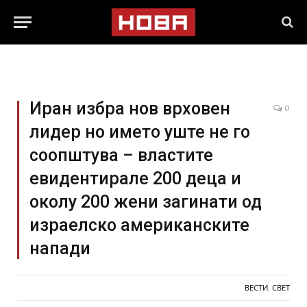
Иран избра нов врховен
0
лидер но името уште не го
соопштува – властите
евидентирале 200 деца и
околу 200 жени загинати од
израелско американските
напади
ВЕСТИ
,
СВЕТ