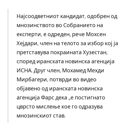
Најсоодветниот кандидат, одобрен од
мнозинството во Собранието на
експерти, е одреден, рече Мохсен
Хејдари, член на телото за избор кој ја
претставува покраината Хузестан,
според иранската новинска агенција
ИСНА. Друг член, Мохамед Мехди
Мирбагери, потврди во видео
објавено од иранската новинска
агенција Фарс дека „е постигнато
цврсто мислење кое го одразува
мнозинскиот став.