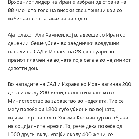
Врховниот лидер на Иран е избран од страна на
88-членото тело на високи свештеници кои се
избираат со гласање на народот.
Ајатолахот Али Хамнеи, кој владееше со Иран со
децении, беше убиен во заеднички воздушни
напади на САД и Израел на 28. февруари во
првиот пламен на војната која сега е во нејзиниот
деветти ден.
Во нападите на САД и Израел во Иран загинаа 200
деца и околу 200 жени, соопшти иранското
Министерство за здравство во неделата. Тие се
меѓу повеќе од 1.200 луѓе убиени во војната,
изјави портпаролот Хосеин Керманпур во објава
на социјалните мрежи. Тој рече дека повеќе од
1.000 други, вклучувајќи околу 400 жени, се