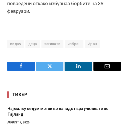
повредени откако избувнаа борбите на 28
февруари.
видач
деца
загинати
избран
Иран
Facebook
Twitter
LinkedIn
Email
ТИКЕР
 нападот врз училиште во
СОЗИС: Украинците повеќе им
отколку на Зеленски
AUGUST 7, 2026