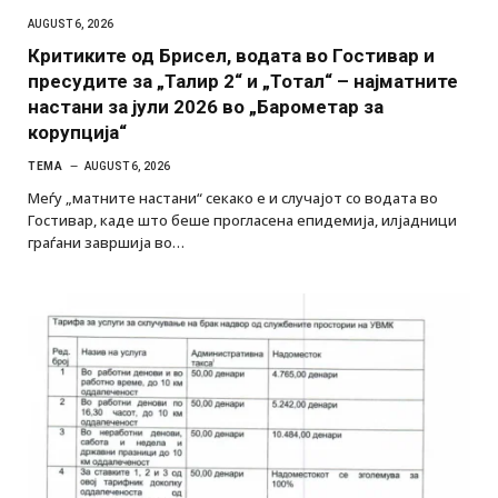
AUGUST 6, 2026
Критиките од Брисел, водата во Гостивар и
пресудите за „Талир 2“ и „Тотал“ – најматните
настани за јули 2026 во „Барометар за
корупција“
ТЕМА
AUGUST 6, 2026
Меѓу „матните настани“ секако е и случајот со водата во
Гостивар, каде што беше прогласена епидемија, илјадници
граѓани завршија во…