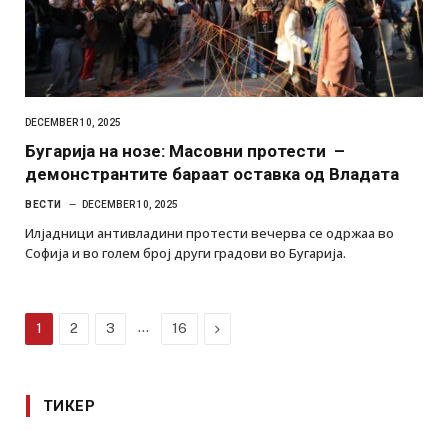
DECEMBER 10, 2025
Бугарија на нозе: Масовни протести –
демонстрантите бараат оставка од Владата
ВЕСТИ
DECEMBER 10, 2025
Илјадници антивладини протести вечерва се одржаа во
Софија и во голем број други градови во Бугарија.
…
Next
1
2
3
16
ТИКЕР