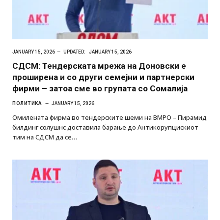
JANUARY 15, 2026
UPDATED:
JANUARY 15, 2026
СДСМ: Тендерската мрежа на Доновски е
проширена и со други семејни и партнерски
фирми – затоа сме во групата со Сомалија
ПОЛИТИКА
JANUARY 15, 2026
Oмилената фирма во тендерските шеми на ВМРО – Пирамид
билдинг солушнс доставила барање до Антикорупцискиот
тим на СДСМ да се…