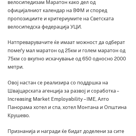
велосипедизам Маратон како дел од
официјалниот календар на ВФМ и според
пропозициите и критериумите на Светската
велосипедска федерација УЦИ.
Натпреварувачите ќе имаат можност да одберат
помеѓу мал маратон од 25км и голем маратон од
75км со вкупно искачување од 650 односно 2000
метри.
Овој настан се реализира со поддршка на
Швајцарската агенција за развој и соработка –
Increasing Market Employability – IME, Алто
Панорама хотел и спа, хотел Монтана и Општина
Крушево.
Признанија и награди ќе бидат доделени за сите