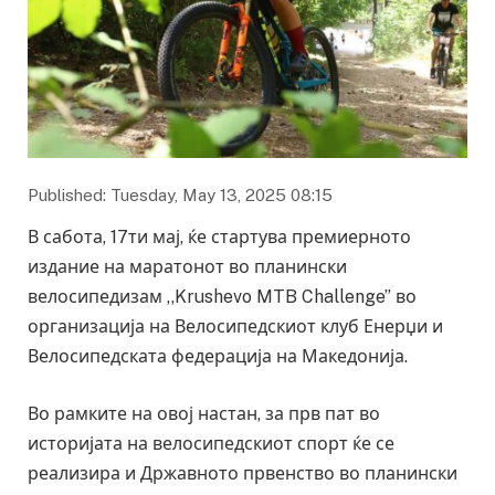
Published: Tuesday, May 13, 2025 08:15
В сабота, 17ти мај, ќе стартува премиерното
издание на маратонот во планински
велосипедизам ,,Krushevo MTB Challenge” во
организација на Велосипедскиот клуб Енерџи и
Велосипедската федерација на Македонија.
Во рамките на овој настан, за прв пат во
историјата на велосипедскиот спорт ќе се
реализира и Државното првенство во планински