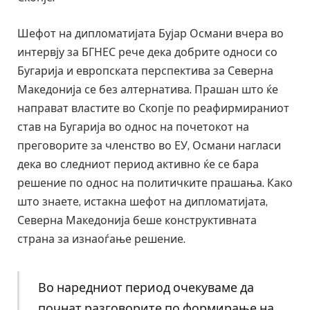
Шефот на дипломатијата Бујар Османи вчера во
интервју за БГНЕС рече дека добрите односи со
Бугарија и европската перспектива за Северна
Македонија се без алтернатива. Прашан што ќе
направат властите во Скопје по реафирмираниот
став на Бугарија во однос на почетокот на
преговорите за членство во ЕУ, Османи нагласи
дека во следниот период активно ќе се бара
решение по однос на политичките прашања. Како
што знаете, истакна шефот на дипломатијата,
Северна Македонија беше конструктивната
страна за изнаоѓање решение.
Во наредниот период очекуваме да
почнат разговорите по формирање на