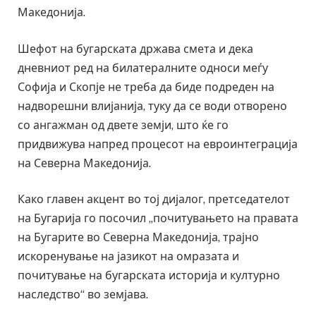
Македонија.
Шефот на бугарската држава смета и дека
дневниот ред на билатералните односи меѓу
Софија и Скопје не треба да биде подреден на
надворешни влијанија, туку да се води отворено
со ангажман од двете земји, што ќе го
придвижува напред процесот на евроинтеграција
на Северна Македонија.
Како главен акцент во тој дијалог, претседателот
на Бугарија го посочил „почитувањето на правата
на Бугарите во Северна Македонија, трајно
искоренување на јазикот на омразата и
почитување на бугарската историја и културно
наследство“ во земјава.