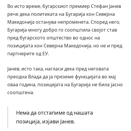
Во исто време, бугарскиот премиер Стефан Јанев
рече дека политиката на Бугарија кон Северна
Македонија останува непроменета. Според него,
Бугарија многу добро го соопштила својот став
пред бугарското општество во однос на
позицијата кон Северна Македонија, но не и пред
партнерите од ЕУ.
Јанев, исто така, нагласи дека пред неговата
преодна Влада да ја преземе функцијата во мај
оваа година, позицијата на Бугарија не била јасно
соопштена.
Нема да отстапиме од нашата
позиција, изјави Јанев.