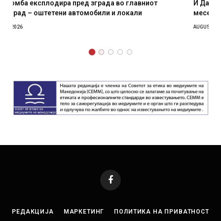
И Данска се милитарилизира – воведува нова 11-
месечна воена
AUGUST 4, 2026
Facebook
РЕДАКЦИЈА
МАРКЕТИНГ
ПОЛИТИКА НА ПРИВАТНОСТ