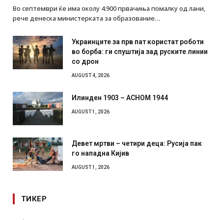
Во септември ќе има околу 4.900 првачиња помалку од лани,
рече денеска министерката за образование…
Украинците за прв пат користат роботи
во борба: ги спуштија зад руските линии
со дрон
AUGUST 4, 2026
Илинден 1903 – АСНОМ 1944
AUGUST 1, 2026
Девет мртви – четири деца: Русија пак
го нападна Кијив
AUGUST 1, 2026
ТИКЕР