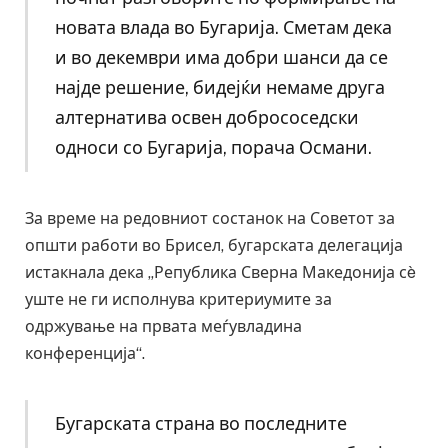
новата влада во Бугарија. Сметам дека
и во декември има добри шанси да се
најде решение, бидејќи немаме друга
алтернатива освен добрососедски
односи со Бугарија, порача Османи.
За време на редовниот состанок на Советот за
општи работи во Брисел, бугарската делегација
истакнала дека „Република Сверна Македонија сè
уште не ги исполнува критериумите за
одржување на првата меѓувладина
конференција“.
Бугарската страна во последните