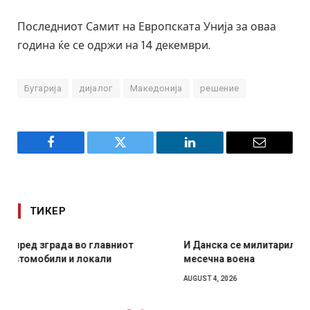
Последниот Самит на Европската Унија за оваа
година ќе се одржи на 14 декември.
Бугарија
дијалог
Македонија
решение
Facebook
Twitter
LinkedIn
Email
ТИКЕР
И Данска се милитарилизира – воведува нова 11-
месечна воена
AUGUST 4, 2026