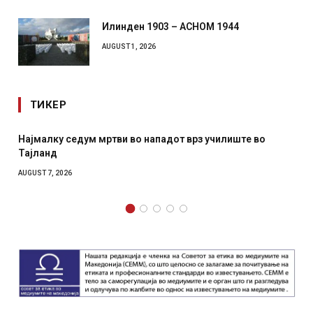
Илинден 1903 – АСНОМ 1944
AUGUST 1, 2026
ТИКЕР
алку седум мртви во нападот врз училиште во
СОЗИС: 
ланд
отколку
T 7, 2026
AUGUST 7, 