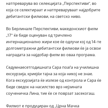
натпреварува во селекцијата „Перспективи“, во
која се селектираат и натпреваруваат најдобрите
дебитантски филмови, на светско ниво.
Во Берлинале Перспективи, македонскиот филм
„17“ ќе биде оценуван од тричлено
интернационално жири кое ќе одлучи кој од 14-те
долгометражни дебитантски филмови ќе ја освои
наградата за најдобар филм во оваа програма.
Седумнаесетгодишната Сара поаѓа на училишна
екскурзија, криејќи тајна за која никој не знае.
Кога екскурзијата ќе излезе од контрола и Сара ќе
биде сведок на насилство врз нејзината
соученичка Лина, тие ќе се поврзат засекогаш.
Филмот е продуциран од „Црна Мачка