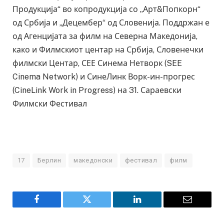
Продукција“ во копродукција со „Арт&Попкорн“
од Србија и „Децембер“ од Словенија. Поддржан е
од Агенцијата за филм на Северна Македонија,
како и Филмскиот центар на Србија, Словенечки
филмски Центар, СЕЕ Синема Нетворк (SEE
Cinema Network) и СинеЛинк Ворк-ин-прогрес
(CineLink Work in Progress) на 31. Сараевски
Филмски Фестивал
17
Берлин
македонски
фестивал
филм
Facebook
Twitter
LinkedIn
Email