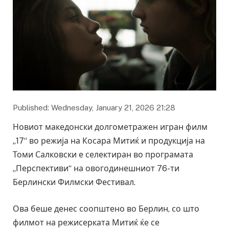
Published: Wednesday, January 21, 2026 21:28
Новиот македонски долгометражен игран филм
„17“ во режија на Косара Митиќ и продукција на
Томи Салковски е селектиран во програмата
„Перспективи“ на овогодинешниот 76-ти
Берлински Филмски Фестивал.
Ова беше денес соопштено во Берлин, со што
филмот на режисерката Митиќ ќе се