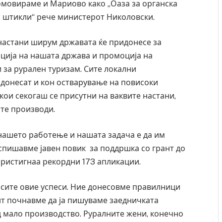
ромовираме и Мариово како „Оаза за органска
на штикли“ рече министерот Николовски.
настани ширум државата ќе придонесе за
ција на нашата држава и промоција на
 за рурален туризам. Сите локални
идонесат и кон остварување на повисоки
кои секогаш се присутни на ваквите настани,
ите производи.
нашето работење и нашата задача е да им
аспишавме јавен повик за поддршка со грант до
 пристигнаа рекордни 173 апликации.
 Крит, …
Рачна бомба експлодира пред зграда во
главниот српски град – оштетени автомобили и
локали
а сите овие успеси. Ние донесовме правилници
ент почнавме да ја пишуваме заедничката
AUGUST 6, 2026
 мало производство. Руралните жени, конечно