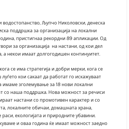
и водостопанство, Љупчо Николовски, денеска
иска поддршка за организација на локални
година, пристигнаа рекордни 89 апликации. Од
гвори за организација на настани, од кои дел
а, а некои имаат долгогодишен континуитет.
кога се има стратегија и добри мерки, кога се
 луѓето кои сакаат да работат го искажуваат
на имаме зголемување за 18 нови локални
ат со наша поддршка. Нова можност за речиси
ираат настани со промотивен карактер и со
та, локалните обичаи, домашната храна,
 раси, екологијата и природните убавини.
уваме и оваа година ќе имаат можност заедно