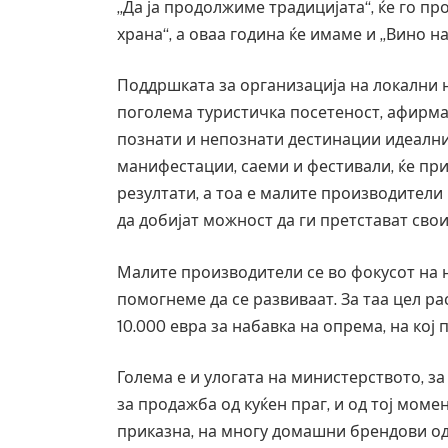
„Да ја продолжиме традицијата“, ќе го п
храна“, а оваа година ќе имаме и „Вино 
Поддршката за организација на локални 
поголема туристичка посетеност, афирма
познати и непознати дестинации идеални
манифестации, саеми и фестивали, ќе пр
резултати, а тоа е малите производители 
да добијат можност да ги претстават сво
Малите производители се во фокусот на 
помогнеме да се развиваат. За таа цел р
10.000 евра за набавка на опрема, на кој
Грција: Горат Парос, Андрос, Калимнос,
JULY 30, 2026
Голема е и улогата на министерството, з
за продажба од куќен праг, и од тој мом
приказна, на многу домашни брендови од