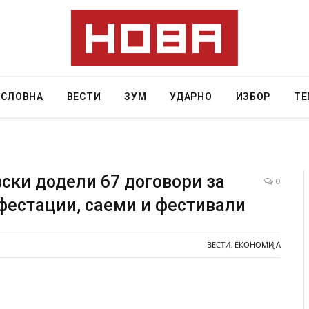
АСЛОВНА
ВЕСТИ
ЗУМ
УДАРНО
ИЗБОР
ТЕ
ки додели 67 договори за
0
естации, саеми и фестивали
 Крит, …
Рачна бомба експлодира пред зграда во
главниот српски град – оштетени автомобили и
локали
ВЕСТИ
,
ЕКОНОМИЈА
AUGUST 6, 2026