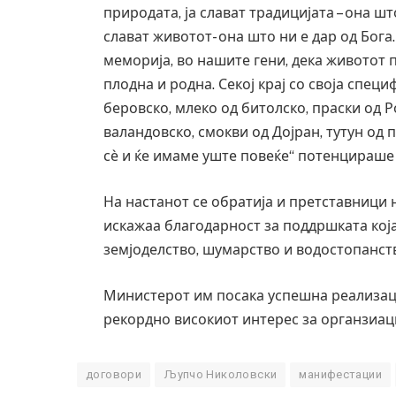
природата, ја слават традицијата – она ш
слават животот- она што ни е дар од Бог
меморија, во нашите гени, дека животот п
плодна и родна. Секој крај со своја спец
беровско, млеко од битолско, праски од Р
валандовско, смокви од Дојран, тутун од
сѐ и ќе имаме уште повеќе“ потенцираше
На настанот се обратија и претставници 
искажаа благодарност за поддршката која
земјоделство, шумарство и водостопанст
Министерот им посака успешна реализаци
рекордно високиот интерес за органзиац
договори
Љупчо Николовски
манифестации