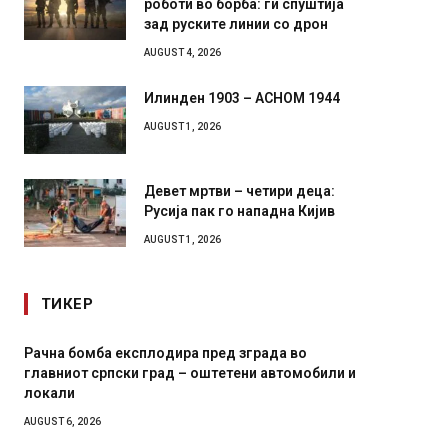
зад руските линии со дрон
AUGUST 4, 2026
Илинден 1903 – АСНОМ 1944
AUGUST 1, 2026
Девет мртви – четири деца:
Русија пак го нападна Кијив
AUGUST 1, 2026
ТИКЕР
И Данска се милитарилизира – воведува нова
Уште д
11-месечна воена
во глав
завитк
AUGUST 4, 2026
AUGUST 2,