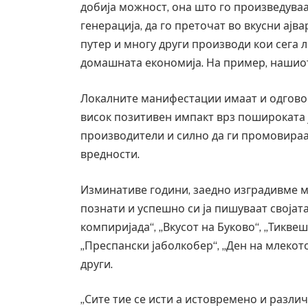
добија можност, она што го произведуваа
генерација, да го преточат во вкусни ајва
путер и многу други производи кои сега 
домашната економија. На пример, нашиот
Локалните манифестации имаат и одговор
висок позитивен импакт врз пошироката ј
производители и силно да ги промовира
вредности.
Изминативе години, заедно изградивме м
познати и успешно си ја пишуваат својат
компиријада“, „Вкусот на Буково“, „Тиквеш
„Преспански јаболкобер“, „Ден на млекото
други.
„Сите тие се исти а истовремено и различн