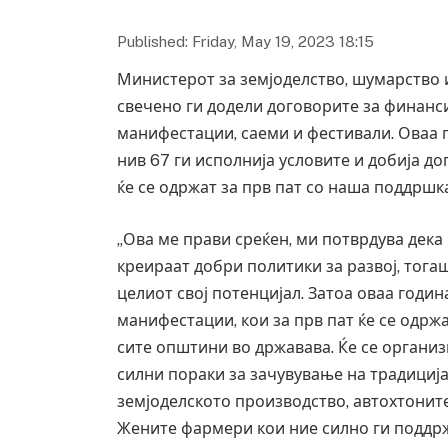
Published: Friday, May 19, 2023 18:15
Министерот за земјоделство, шумарство 
свечено ги додели договорите за финанс
манифестации, саеми и фестивали. Оваа 
нив 67 ги исполнија условите и добија до
ќе се одржат за прв пат со наша поддршк
„Ова ме прави среќен, ми потврдува дека 
креираат добри политики за развој, тогаш
целиот свој потенцијал. Затоа оваа годи
манифестации, кои за прв пат ќе се одрж
сите општини во државава. Ќе се организ
силни пораки за зачувување на традиција
земјоделското производство, автохтоните
Жените фармери кои ние силно ги поддрж