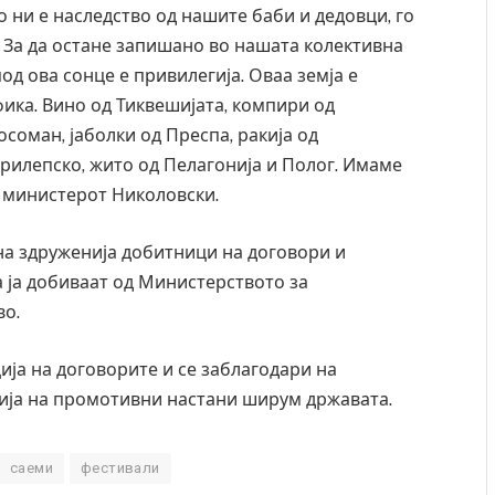
то ни е наследство од нашите баби и дедовци, го
а. За да остане запишано во нашата колективна
од ова сонце е привилегија. Оваа земја е
ифика. Вино од Тиквешијата, компири од
осоман, јаболки од Преспа, ракија од
 прилепско, жито од Пелагонија и Полог. Имаме
 министерот Николовски.
на здруженија добитници на договори и
 ја добиваат од Министерството за
во.
ја на договорите и се заблагодари на
ија на промотивни настани ширум државата.
саеми
фестивали