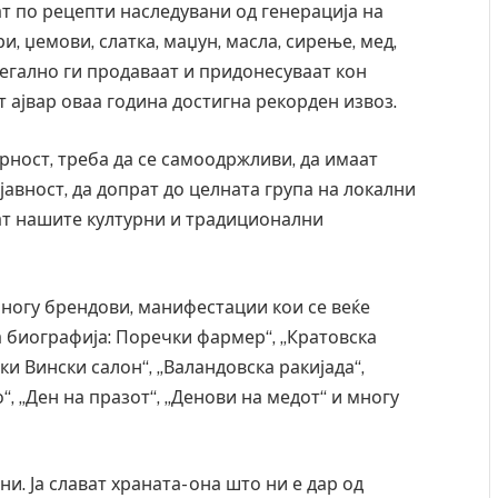
т по рецепти наследувани од генерација на
ри, џемови, слатка, маџун, масла, сирење, мед,
легално ги продаваат и придонесуваат кон
 ајвар оваа година достигна рекорден извоз.
ност, треба да се самоодржливи, да имаат
авност, да допрат до целната група на локални
ат нашите културни и традиционални
ногу брендови, манифестации кои се веќе
а биографија: Поречки фармер“, „Кратовска
ки Вински салон“, „Валандовска ракијада“,
“, „Ден на празот“, „Денови на медот“ и многу
и. Ја слават храната- она што ни е дар од