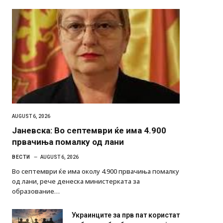
AUGUST 6, 2026
Јаневска: Во септември ќе има 4.900
првачиња помалку од лани
ВЕСТИ
AUGUST 6, 2026
Во септември ќе има околу 4.900 првачиња помалку
од лани, рече денеска министерката за
образование…
Украинците за прв пат користат
роботи во борба: ги спуштија