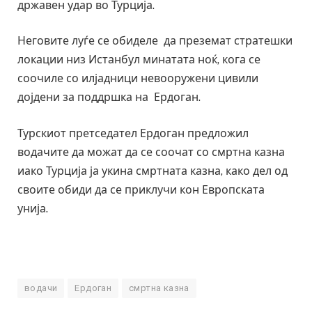
државен удар во Турција.
Неговите луѓе се обиделе да преземат стратешки
локации низ Истанбул минатата ноќ, кога се
соочиле со илјадници невооружени цивили
дојдени за поддршка на Ердоган.
Турскиот претседател Ердоган предложил
водачите да можат да се соочат со смртна казна
иако Турција ја укина смртната казна, како дел од
своите обиди да се приклучи кон Европската
унија.
водачи
Ердоган
смртна казна