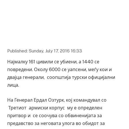
Published: Sunday, July 17, 2016 16:33
Најмалку 161 цивили се убиени, а 1440 се
повредени. Околу 6000 се уапсени, меѓу кои и
двајца генерали, соопштија турски официјални
лица.
На Генерал Ердал Озтурк, кој командувал со
Третиот армиски корпус му е определен
притвор и се соочува со обвиненијата за
предавство за неговата улога во обидот за