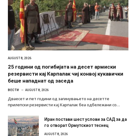
AUGUST 8, 2026
25 години од погибијата на десет армиски
резервисти кај Карпалак чиј конвој кукавички
беше нападнат од заседа
ВЕСТИ
AUGUST 8, 2026
Дваесет и пет години од загинувањето на десетте
прилепски резервисти кај Карпалак беа одбележани со…
Иран постави шест услови за САД за да
го отворат Ормутскиот теснец
AUGUST 8, 2026