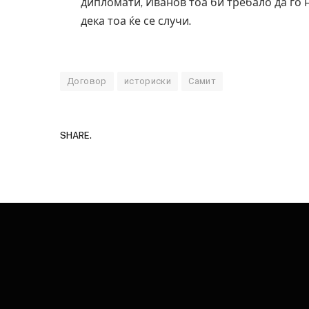
дипломати, Иванов тоа би требало да го н
дека тоа ќе се случи.
Договор
историски
Самит
SHARE.