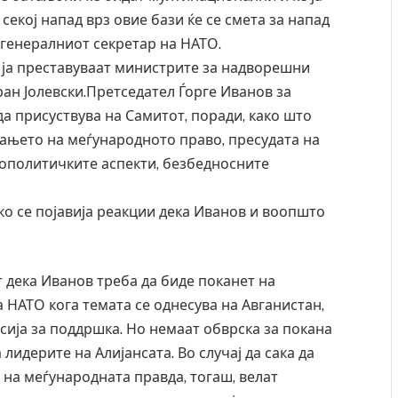
 секој напад врз овие бази ќе се смета за напад
, генералниот секретар на НАТО.
 ја преставуваат министрите за надворешни
ан Јолевски.Претседател Ѓорге Иванов за
 присуствува на Самитот, поради, како што
ањето на меѓународното право, пресудата на
еополитичките аспекти, безбедносните
ко се појавија реакции дека Иванов и воопшто
 дека Иванов треба да биде поканет на
 НАТО кога темата се однесува на Авганистан,
Руска новинарка е осудена на 12 години затвор
исија за поддршка. Но немаат обврска за покана
за „велепредавство“
лидерите на Алијансата. Во случај да сака да
JULY 29, 2026
 на меѓународната правда, тогаш, велат