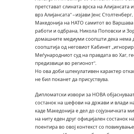
претстават слината врска на Алијансата и
врз Алијансата“ – изјави Јенс Столтенберг
Македонија на НАТО самитот во Варшава
работи и одбрана, Никола Поповски и Зор
домашните медиуми соопшти дека нема да
соопштија од неговиот Кабинет „игнорир
Меѓународниот суд на правдата во Хаг, г
предизвици во регионот“.
Но ова доби шпекулативен карактер отка
не бил поканет да присуствува.
Дипломатски извори за НОВА објаснуваат
состанок на шефови на држави и влади на
каде Македонија е дел до сојузничката м
на ниту еден друг официјален состанок на 
поентира во овој контекст со повикување