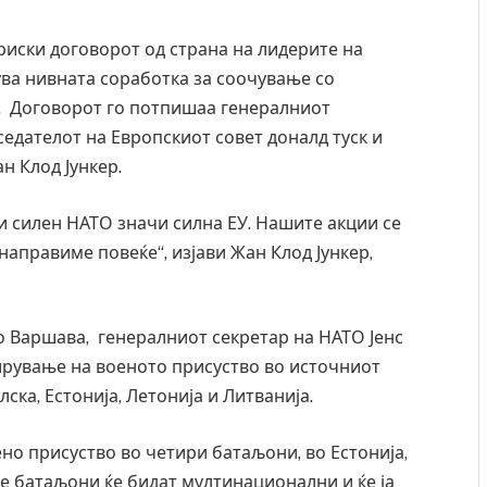
иски договорот од страна на лидерите на
нува нивната соработка за соочување со
. Договорот го потпишаа генералниот
седателот на Европскиот совет доналд туск и
н Клод Јункер.
и силен НАТО значи силна ЕУ. Нашите акции се
направиме повеќе“, изјави Жан Клод Јункер,
о Варшава, генералниот секретар на НАТО Јенс
ширување на военото присуство во источниот
лска, Естонија, Летонија и Литванија.
о присуство во четири батаљони, во Естонија,
ие батаљони ќе бидат мултинационални и ќе ја