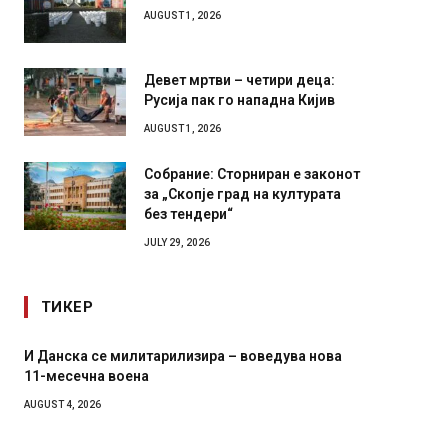
AUGUST 1, 2026
Девет мртви – четири деца:
Русија пак го нападна Кијив
AUGUST 1, 2026
Собрание: Сторниран е законот
за „Скопје град на културата
без тендери“
JULY 29, 2026
ТИКЕР
И Данска се милитарилизира – воведува нова
Уште д
11-месечна воена
во глав
завитк
AUGUST 4, 2026
AUGUST 2,