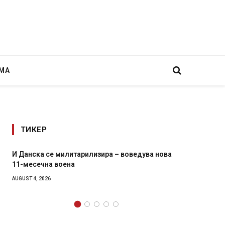
МА
ТИКЕР
И Данска се милитарилизира – воведува нова
Уште двајц
11-месечна воена
во главнио
завиткан 
AUGUST 4, 2026
AUGUST 2, 202