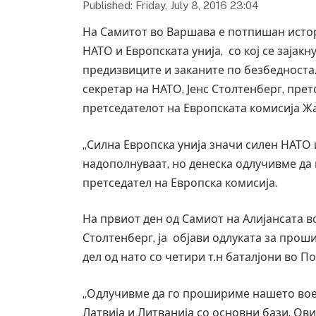
Published: Friday, July 8, 2016 23:04
На Самитот во Варшава е потпишан истор
НАТО и Европската унија, со кој се зајак
предизвиците и заканите по безбедноста
секретар на НАТО, Јенс Столтенберг, прет
претседателот на Европската комисија Жа
„Силна Европска унија значи силен НАТО 
надополнуваат, но денеска одлучивме да 
претседател на Европска комисија.
На првиот ден од Самиот на Алијансата в
Столтенберг, ја објави одлуката за про
дел од нато со четири т.н баталјони во По
„Одлучивме да го прошириме нашето воен
Латвија и Литванија со основни бази. Ов