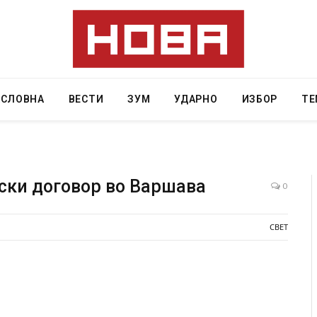
АСЛОВНА
ВЕСТИ
ЗУМ
УДАРНО
ИЗБОР
ТЕ
ски договор во Варшава
0
Руска новинарка е осудена на 12 години затвор
СВЕТ
за „велепредавство“
JULY 29, 2026