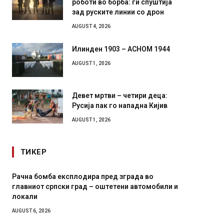
роботи во борба: ги спуштија
зад руските линии со дрон
AUGUST 4, 2026
Илинден 1903 – АСНОМ 1944
AUGUST 1, 2026
Девет мртви – четири деца:
Русија пак го нападна Кијив
AUGUST 1, 2026
ТИКЕР
Рачна бомба експлодира пред зграда во
И Данс
главниот српски град – оштетени автомобили и
11-мес
локали
AUGUST 4,
AUGUST 6, 2026