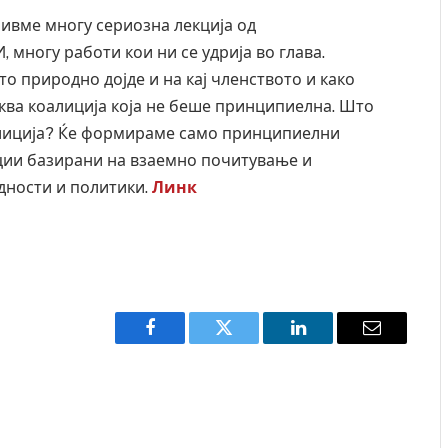
ивме многу сериозна лекција од
 многу работи кои ни се удрија во глава.
о природно дојде и на кај членството и како
аква коалиција која не беше принципиелна. Што
алиција? Ќе формираме само принципиелни
ции базирани на взаемно почитување и
дности и политики.
Линк
Facebook
Twitter
LinkedIn
Email