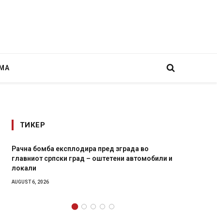
МА
ТИКЕР
Рачна бомба експлодира пред зграда во
И Данс
главниот српски град – оштетени автомобили и
11-мес
локали
AUGUST 4,
AUGUST 6, 2026