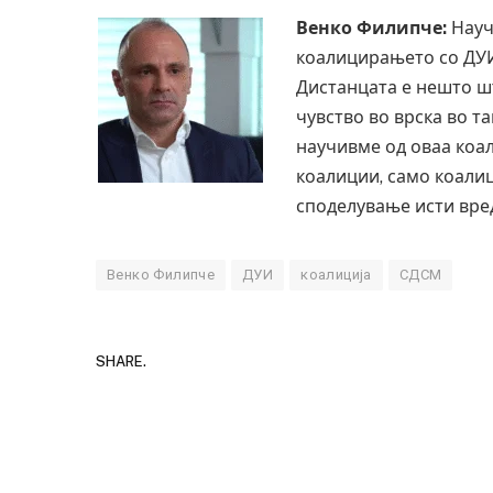
Венко Филипче:
Науч
коалицирањето со ДУИ,
Дистанцата е нешто шт
чувство во врска во т
научивме од оваа ко
коалиции, само коали
споделување исти вре
Венко Филипче
ДУИ
коалиција
СДСМ
SHARE.