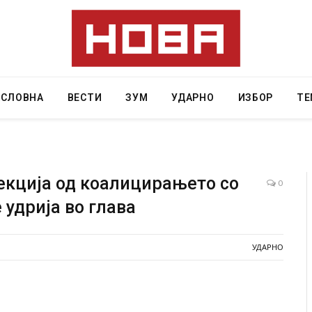
АСЛОВНА
ВЕСТИ
ЗУМ
УДАРНО
ИЗБОР
ТЕ
екција од коалицирањето со
0
 удрија во глава
Грција: Горат Парос, Андрос, Калимнос, Крит, …
JULY 30, 2026
УДАРНО