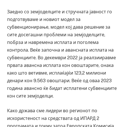
Заедно со земјоделците и стручната јавност го
подготвуваме и новиот модел за
субвенционирање, модел кој дава решение за
сите досегашни проблеми на земјоделците,
побрза и навремена исплата и поголема
контрола. Веќе започна и авансната исплата на
субвенциите. Во декември 2022 ја реалзииравме
првата авансна исплата кон овоштарите, онака
како што ветивме, исплаќајќи 123,2 милиони
денари кон 9.563 овоштари. Веќе од оваа 2023
година авансно ќе бидат исплатени субвенциите
кон сите земјоделци.
Како држава сме лидери во регионот по
искористеност на средствата од ИПАРД 2
програмата и токму затоа Европската Комисија