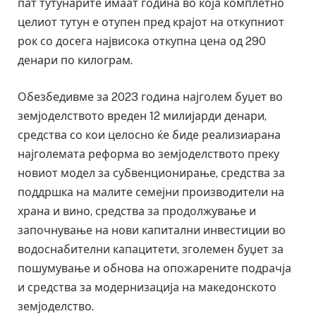
пат тутунарите имаат година во која комплетно
целиот тутун е отупен пред крајот на откупниот
рок со досега највисока откупна цена од 290
денари по килограм.
Обезбедивме за 2023 година најголем буџет во
земјоделството вреден 12 милијарди денари,
средства со кои целосно ќе биде реализиарана
најголемата реформа во земјоделството преку
новиот модел за субвенционирање, средства за
поддршка на малите семејни производители на
храна и вино, средства за продолжување и
започнување на нови капитални инвестиции во
водоснабителни капацитети, зголемен буџет за
пошумување и обнова на опожарените подрачја
и средства за модернизација на македонското
земјоделство.