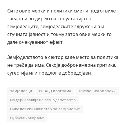
Сите овие мерки и политики сме ги подготвиле
заедно и во директна конултација со
земјоделците, земјоделските здруженија и
стучната јавност и токму затоа овие мерки го
дале очекуваниот ефект.
Земјоделството е сектор каде место за политика
не треба да има. Секоја добронамерна критика,
сугестија или предлог е добредојден
.
земјоделци
ИПАРД програма
Љупчо Николовски
модернизација на земјоделството
Николовски министер за земјоделие
Субвенционирање