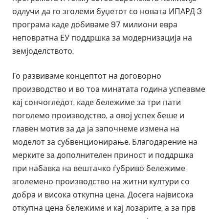
одлучи да го зголеми буџетот со новата ИПАРД 3
програма каде добиваме 97 милиони евра
неповратна ЕУ поддршка за модернизација на
земјоделството.
Го развиваме концептот на договорно
производство и во тоа минатата година успеавме
кај сончогледот, каде бележиме за три пати
поголемо производство, а овој успех беше и
главен мотив за да ја започнеме измена на
моделот за субвенционирање. Благодарение на
мерките за дополнителен приност и поддршка
при набавка на вештачко ѓубриво бележиме
зголемено производство на житни култури со
добра и висока откупна цена. Досега највисока
откупна цена бележиме и кај лозарите, а за прв