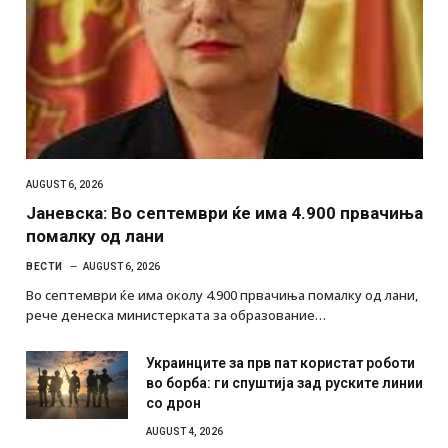
AUGUST 6, 2026
Јаневска: Во септември ќе има 4.900 првачиња
помалку од лани
ВЕСТИ
AUGUST 6, 2026
Во септември ќе има околу 4.900 првачиња помалку од лани,
рече денеска министерката за образование…
Украинците за прв пат користат роботи
во борба: ги спуштија зад руските линии
со дрон
AUGUST 4, 2026