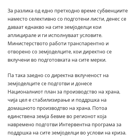
За разлика од едно претходно време субвенциите
наместо селективно со подготени листи, денес се
даваат еднакво на сите земјоделци кои
аплицирале и ги исполнуваат условите.
Министерството работи транспарентно и
отворено со земјоделците, кои директно се
вклучени во подготовката на сите мерки.
Па така заедно со директна вклученост на
земјоделците се подготви и донесе
Националниот план за производство на храна,
чија цел е стабилизирање и поддршка на
домашното производтво на храна. Потоа
единствена земја бевме во регионот која
навремено подготви Интервентна програма за
поддршка на сите земјоделци во услови на криза.