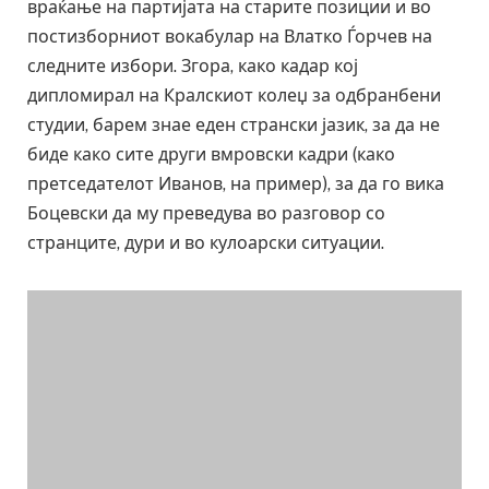
враќање на партијата на старите позиции и во
постизборниот вокабулар на Влатко Ѓорчев на
следните избори. Згора, како кадар кој
дипломирал на Кралскиот колеџ за одбранбени
студии, барем знае еден странски јазик, за да не
биде како сите други вмровски кадри (како
претседателот Иванов, на пример), за да го вика
Боцевски да му преведува во разговор со
странците, дури и во кулоарски ситуации.