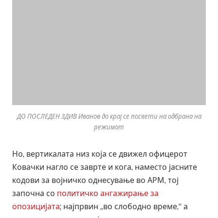
ДО ПОСЛЕДЕН ЗДИВ Иванов до крај се посвети на одбрана на
режимот
Но, вертикалата низ која се движел офицерот
Ковачки нагло се заврте и кога, наместо јасните
кодови за војничко однесување во АРМ, тој
започна со
политичко ангажирање за
опозицијата
; најпрвин „во слободно време,“ а