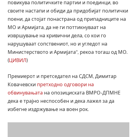
повикува политичките партии и поединци, во
своите настапи и обиди да придобијат политички
поени, да стојат понастрана од припадниците на
МО и Армијата, да не ги поттикнуваат на
извршување на кривични дела, со кои го
нарушуваат сопствениот, но и угледот на
Министерството и Армијата“, рекоа тогаш од МО.
(
ЦИВИЛ
)
Премиерот и претседател на СДСМ, Димитар
Ковачевски
претходно одговори на
обвинувањата
на опозициската ВМРО-ДПМНЕ
дека е трајно неспособен и дека лажел за да
избегне издржување на воен рок.