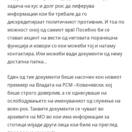
задача на кус и долг рок: да лиферува
информации кои би требале да го
дискредитираат политичкиот противник. И тоа по
можност оној од самиот врв! Посебно би се
ставал акцент на вести од неговата поранешна
функција и извори со кои можеби тој и натаму
контактира. Или можеби вади документи од нему
достапна папка…
Еден од тие документи беше насочен кон новиот
премиер на Владата на РСМ – Ковачевски, кој
беше строго доверлив, а се однесуваше на
ослободувањето на именуваниот од служење на
воен рок. Таквите документи се чуваат во
архивите на МО во кои има информации за
стотици илјади други лица кои биле на преглед