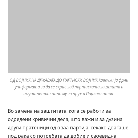
ОД ВОЈНИК НА ДРЖАВАТА ДО ПАРТИСКИ ВОЈНИК Ковачки ја фрли
униформата за да се скрие зад партиската заштита и
имунитетот што му го пружа Парламентот
Во замена на заштитата, кога се работи за
одредени кривични дела, што важи и за дузина
други пратеници од оваа партија, секако доаѓаше
под рака со потребата да добие и своевидна