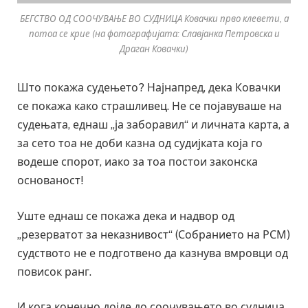
БЕГСТВО ОД СООЧУВАЊЕ ВО СУДНИЦА Ковачки прво клевети, а
потоа се крие (на фотографијата: Славјанка Петровска и
Драган Ковачки)
Што покажа судењето? Најнапред, дека Ковачки
се покажа како страшливец. Не се појавуваше на
судењата, еднаш „ја заборавил“ и личната карта, а
за сето тоа не доби казна од судијката која го
водеше спорот, иако за тоа постои законска
основаност!
Уште еднаш се покажа дека и надвор од
„резерватот за неказнивост“ (Собранието на РСМ)
судството не е подготвено да казнува вмровци од
повисок ранг.
И кога конечно дојде до соочувањето во судница,