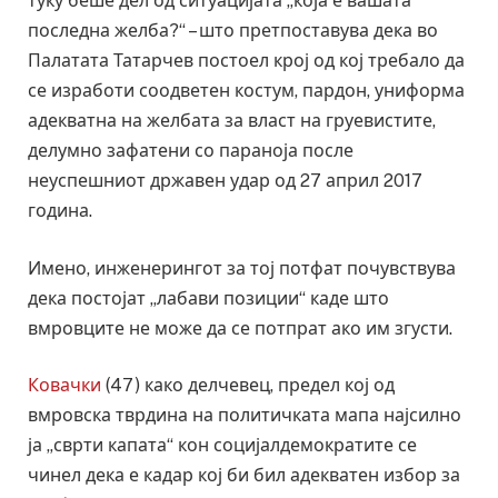
туку беше дел од ситуацијата „која е вашата
последна желба?“ – што претпоставува дека во
Палатата Татарчев постоел крој од кој требало да
се изработи соодветен костум, пардон, униформа
адекватна на желбата за власт на груевистите,
делумно зафатени со параноја после
неуспешниот државен удар од 27 април 2017
година.
Имено, инженерингот за тој потфат почувствува
дека постојат „лабави позиции“ каде што
вмровците не може да се потпрат ако им згусти.
Ковачки
(47) како делчевец, предел кој од
вмровска тврдина на политичката мапа најсилно
ја „сврти капата“ кон социјалдемократите се
чинел дека е кадар кој би бил адекватен избор за