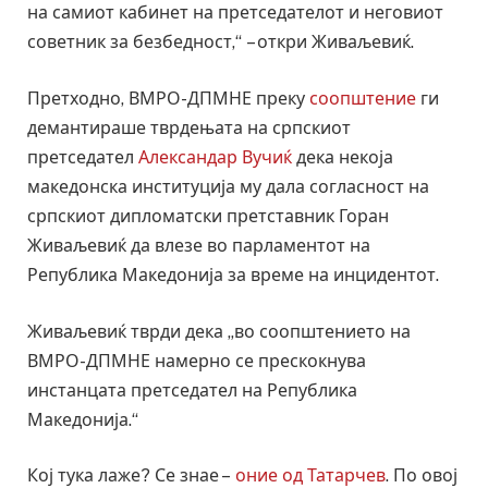
на самиот кабинет на претседателот и неговиот
советник за безбедност,“ – откри Живаљевиќ.
Претходно, ВМРО-ДПМНЕ преку
соопштение
ги
демантираше тврдењата на српскиот
претседател
Александар Вучиќ
дека некоја
македонска институција му дала согласност на
српскиот дипломатски претставник Горан
Живаљевиќ да влезе во парламентот на
Република Македонија за време на инцидентот.
Живаљевиќ тврди дека „во соопштението на
ВМРО-ДПМНЕ намерно се прескокнува
инстанцата претседател на Република
Македонија.“
Кој тука лаже? Се знае –
оние од Татарчев
. По овој