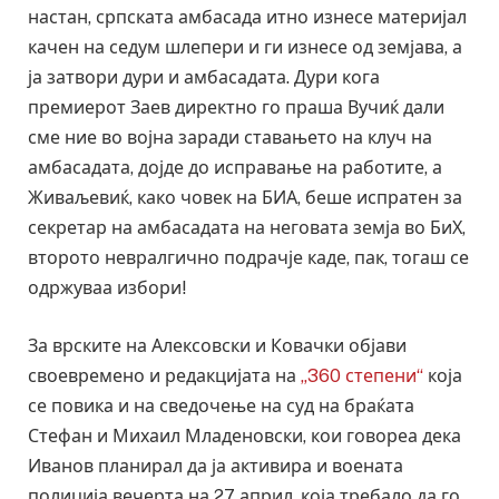
настан, српската амбасада итно изнесе материјал
качен на седум шлепери и ги изнесе од земјава, а
ја затвори дури и амбасадата. Дури кога
премиерот Заев директно го праша Вучиќ дали
сме ние во војна заради ставањето на клуч на
амбасадата, дојде до исправање на работите, а
Живаљевиќ, како човек на БИА, беше испратен за
секретар на амбасадата на неговата земја во БиХ,
второто невралгично подрачје каде, пак, тогаш се
одржуваа избори!
За врските на Алексовски и Ковачки објави
своевремено и редакцијата на
„360 степени“
која
се повика и на сведочење на суд на браќата
Стефан и Михаил Младеновски, кои говореа дека
Иванов планирал да ја активира и воената
полиција вечерта на 27 април, која требало да го