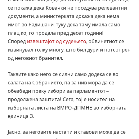
се покажа дека Ковачки не поседува релевантни
документи, а министерката докажа дека нема
имот во Радишани, туку дека таму имала само
плац кој го продала пред десет години!
Според
извештајот од судењето
, обвинетиот се
извинувал толку многу, што бил дури и потсопрен
од неговиот бранител.
Таквите како него се силни само додека се во
салата на Собранието, па за нив мора да се
обезбеди преку избори за парламентот –
продолжена заштита! Сега, тој е носител на
изборната листа на ВМРО-ДПМНЕ во изборната
единица 3.
Јасно, за неговите настапи и ставови може да се