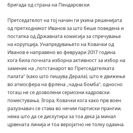
бригада од страна на Пендаровски.
Претседателот на тој начин ги укина решенијата
од претходникот Иванов за што беше поведена и
постапка од Државната комисија за спречување
на корупција. Унапредувањето на Ковачки од
Иванов е направено во февруари 2017 година
кога била почната изборна активност за избор на
заменик на „потстанарот во Претседателката
палата“ (како што пишува Дерала), што е движење
во атмосфера на фрлена „чадна бомба“, односно
тогаш не се дозволени сериозни кадровски
поместувања. Згора, Ковачки кога како прв воен
разузнавач се става во нечии партиски прангии,
нема што да се дискутира за тоа дека ја минал
црвената линија и тоа веројатно не толку одамна.