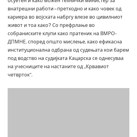
осуетен и како можен технички министер за
внатрешни работи – претходно и како човек од
кариера во војската набргу влезе во цивилниот
живот и тоа како? Со префрлање во
собраниските клупи како пратеник на ВМРО-
ДПМНЕ, според општо мислење, како ефикасна
институционална одбрана од судењата кои барем
под водство на судијката Кацарска се однесуваа
на учесниците на настаните од „Крвавиот
четврток“.