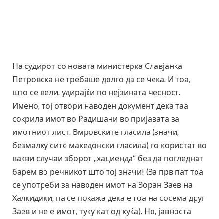
На судирот со новата министерка Славјанка
Петровска не требаше долго да се чека. И тоа,
што се вели, удирајќи по нејзината чесност.
Имено, тој отвори наводен документ дека таа
сокрила имот во Радишани во пријавата за
имотниот лист. Вмровските гласила (значи,
безмалку сите македонски гласила) го користат во
вакви случаи зборот „хациенда“ без да погледнат
барем во речникот што тој значи! (За прв пат тоа
се употреби за наводен имот на Зоран Заев на
Халкидики, па се покажа дека е тоа на сосема друг
Заев и не е имот, туку кат од куќа). Но, јавноста