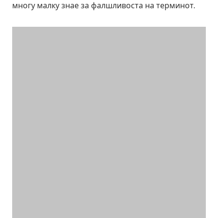
многу малку знае за фалшливоста на терминот.