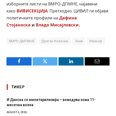
изборните листи на ВМРО-ДПМНЕ, најавени
како
ВИВИСЕКЦИЈА
. Претходно, ЦИВИЛ ги објави
политичките профили на
Дафина
Стојаноска
и
Владо Мисајловски
.
ВМРО ДМПМНЕ
Драган Ковачки
Заев
Иванов
Facebook
Twitter
LinkedIn
Email
ТИКЕР
И Данска се милитарилизира – воведува нова 11-
месечна воена
AUGUST 4, 2026