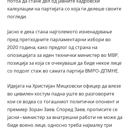
потоа да стане дел од јавните кадровски
калкулации на партијата со која ги делеше своите
погледи.
Јасно е дека стана најголемото изненадување
пред претходните парламентарни избори во
2020 година, како предлог од страна на
опозицијата за иден технички министер во МВР,
позиција за која се очекуваше да биде некое лице
со подолг стаж во самата партија ВМРО-ДПМНЕ.
Идејата на Христијан Мицковски офицер да влезе
во цивилен костум падна уште во разговорите
кои се водеа со тогашниот политички опонент и
премиер Зоран Заев. Според Заев, прописите се
јасни – министер за внатрешни работи не може да
биде воено лице, односно треба најмалку три