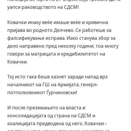
уапси раководството на СДСМ!
Ковачки инаку веќе имаше веќе и кривична
пријава во родното Делчево. Се работеше за
фалсификување исправа. Иако станува збор за
дело направено пред неколку години, тоа многу
говори за матрицата и кредибилитетот на
Ковачки.
Тој исто така беше казнет заради напад врз
началникот на ГШ на Армијата, генерл-
потполковникот Ѓурчиновски!
И после преземањето на власта и
консолидацијата од страна на СДСМ и
коалицијата предводена од него, Ковачки –