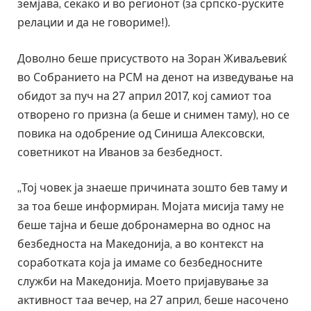
земјава, секако и во регионот (за српско-руските
релации и да не говориме!).
Доволно беше присуството на Зоран Живаљевиќ
во Собранието на РСМ на денот на изведување на
обидот за пуч на 27 април 2017, кој самиот тоа
отворено го призна (а беше и снимен таму), но се
повика на одобрение од Синиша Алексовски,
советникот на Иванов за безбедност.
„Тој човек ја знаеше причината зошто бев таму и
за тоа беше информиран. Мојата мисија таму не
беше тајна и беше добронамерна во однос на
безбедноста на Македонија, а во контекст на
соработката која ја имаме со безбедносните
служби на Македонија. Моето пријавување за
активност таа вечер, на 27 април, беше насочено