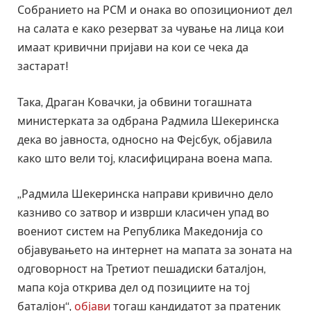
Собранието на РСМ и онака во опозициониот дел
на салата е како резерват за чување на лица кои
имаат кривични пријави на кои се чека да
застарат!
Така, Драган Ковачки, ја обвини тогашната
министерката за одбрана Радмила Шекеринска
дека во јавноста, односно на Фејсбук, објавила
како што вели тој, класифицирана воена мапа.
„Радмила Шекеринска направи кривично дело
казниво со затвор и изврши класичен упад во
воениот систем на Република Македонија со
објавувањето на интернет на мапата за зоната на
одговорност на Третиот пешадиски баталјон,
мапа која открива дел од позициите на тој
баталјон“,
објави
тогаш кандидатот за пратеник