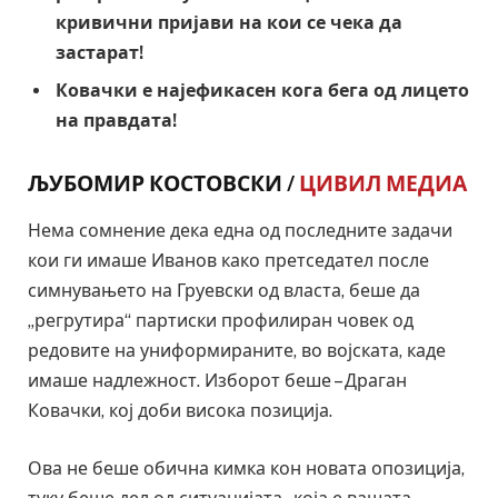
кривични пријави на кои се чека да
застарат!
Ковачки е најефикасен кога бега од лицето
на правдата!
ЉУБОМИР КОСТОВСКИ /
ЦИВИЛ МЕДИА
Нема сомнение дека една од последните задачи
кои ги имаше Иванов како претседател после
симнувањето на Груевски од власта, беше да
„регрутира“ партиски профилиран човек од
редовите на униформираните, во војската, каде
имаше надлежност. Изборот беше – Драган
Ковачки, кој доби висока позиција.
Ова не беше обична кимка кон новата опозиција,