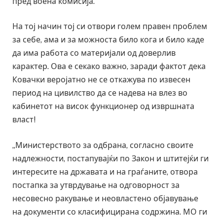
пред воена комисија.
На тој начин тој си отвори голем правен проблем
за себе, ама и за можноста било кога и било каде
да има работа со материјали од доверлив
карактер. Ова е секако важно, заради фактот дека
Ковачки веројатно не се откажува по извесен
период на цивилство да се надева на влез во
кабинетот на висок функционер од извршната
власт!
„Министерството за одбрана, согласно своите
надлежности, постапувајќи по Закон и штитејќи ги
интересите на државата и на граѓаните, отвора
постапка за утврдување на одговорност за
несовесно ракување и неовластено објавување
на документи со класифицирана содржина. МО ги