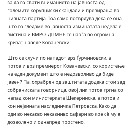
за да го сврти вниманието на јавноста од
големите корупциски скандали и превирања во
нивната партија. Тоа само потврдува дека се она
што го гледаме во јавноста изминатата недела е
вистина и ВМРО-ДПМНЕ се наоѓа во огромна
криза“, наведе Ковачевски.
Што се случи по нападот врз Ѓурчиновски, а
потоа и врз премиерот Ковачевски, со користење
на еден документ што е недозволиво да биде
јавен? Па, охрабрен од заштитата додека стои зад
собраниската говорница, овој лик потоа тргна со
напад кон министерката Шекеринска, а потоа и
кон нејзината наследничка Петровска. Како да
оди во некакво неказниво сафари во кое сè му е
дозволено и однапред простено.