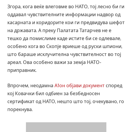
Згора, кога веќе влеговме во НАТО, тој лесно би ги
оддавал чувствителните информации надвор од
касарната и коридорите кои ги предвидува шефот
на државата. А преку Палатата Татарчев не е
тешко да помислиме каде истите би се одлевале,
особено кога во Скопје вриеше од руски шпиони,
што бараше исклучителна чувствителност во тој
ареал. Ова особено важи за земја НАТО-
приправник.
Впрочем, неодамна
А1он објави документ
според
кој Ковачки бил одбиен за безбедносен
сертификат од НАТО, нешто што тој, очекувано, го
порекнува.