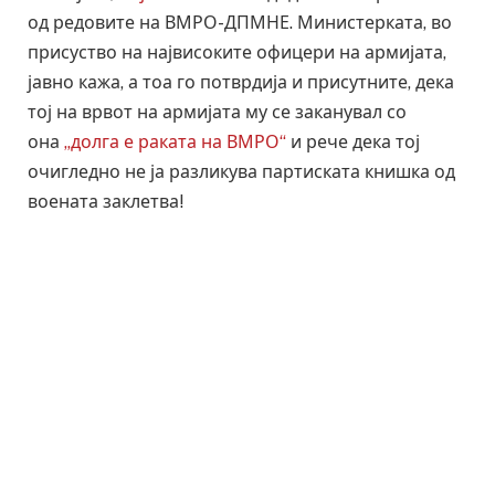
од редовите на ВМРО-ДПМНЕ. Министерката, во
присуство на највисоките офицери на армијата,
јавно кажа, а тоа го потврдија и присутните, дека
тој на врвот на армијата му се заканувал со
она
„долга е раката на ВМРО“
и рече дека тој
очигледно не ја разликува партиската книшка од
воената заклетва!