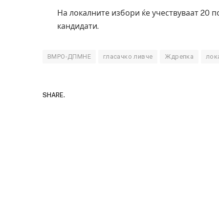
На локалните избори ќе учествуваат 20 
кандидати.
ВМРО-ДПМНЕ
гласачко ливче
Ждрепка
лок
SHARE.
Грција: Горат Парос, Андрос, Калимнос,
JULY 30, 2026