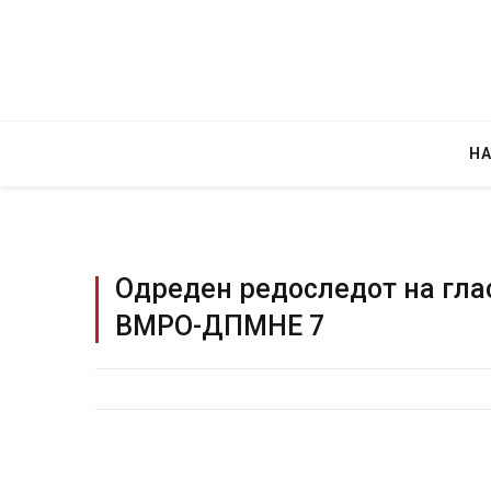
Н
Одреден редоследот на глас
ВМРО-ДПМНЕ 7
Грција: Горат Парос, Андрос, Калимнос,
JULY 30, 2026