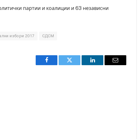
политички партии и коалиции и 63 независни
ални избори 2017
СДСМ
Facebook
Twitter
LinkedIn
Email
 Крит, …
Рачна бомба експлодира пред зграда во
главниот српски град – оштетени автомобили и
локали
AUGUST 6, 2026