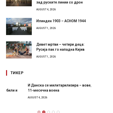
зад руските линии со дрон
AUGUST 4, 2026
Илинден 1903 – АСНОМ 1944
AUGUST 1, 2026
Девет мртви – четири деца:
Русија пак го нападна Кијив
AUGUST 1, 2026
ТИКЕР
И Данска се милитарилизира – воведува нова
Уште д
11-месечна воена
во глав
завитк
AUGUST 4, 2026
AUGUST 2,