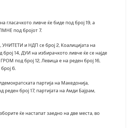
а гласачкото ливче ќе биде под број 19, а
МНЕ под бројот 7.
, УНИТЕТИ и НДП се број 2, Коалицијата на
број 14, ДУИ на избирачкото ливче ќе се најде
 ГРОМ под број 12, Левица е на реден број 16,
 број 6.
лдемократската партија на Македонија,
 реден број 17, партијата на Амди Бајрам,
зборите ќе настапат заедно на две места, во