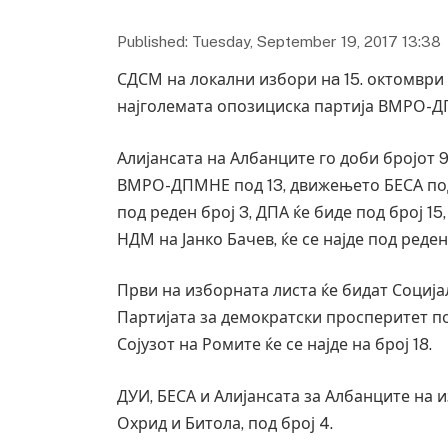
Published: Tuesday, September 19, 2017 13:38
СДСМ на локални избори нa 15. октомври н
најголемата опозициска партија ВМРО-ДП
Алијансата на Албанците го доби бројот 9
ВМРО-ДПМНЕ под 13, движењето БЕСА под 
под реден број 3, ДПА ќе биде под број 15,
НДМ на Јанко Бачев, ќе се најде под реден
Први на изборната листа ќе бидат Соција
Партијата за демократски просперитет под
Сојузот на Ромите ќе се најде на број 18.
ДУИ, БЕСА и Алијансата за Албанците на и
Охрид и Битола, под број 4.