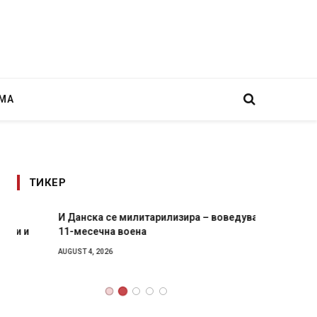
МА
ТИКЕР
И Данска се милитарилизира – воведува нова
Уште д
11-месечна воена
во глав
завитк
AUGUST 4, 2026
AUGUST 2,