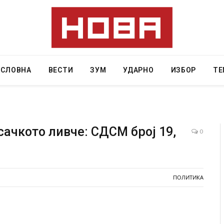
АСЛОВНА
ВЕСТИ
ЗУМ
УДАРНО
ИЗБОР
ТЕ
ачкото ливче: СДСМ број 19,
0
 Крит, …
Рачна бомба експлодира пред зграда во
главниот српски град – оштетени автомобили и
локали
ПОЛИТИКА
AUGUST 6, 2026