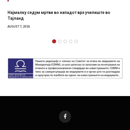
алку седум мртви во нападот врз училиште во
СОЗИС: 
ланд
отколку
T 7, 2026
AUGUST 7, 
Facebook