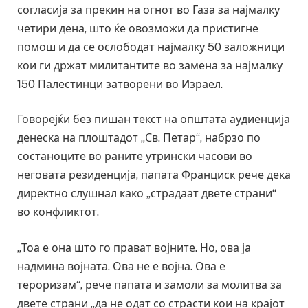
согласија за прекин на огнот во Газа за најмалку
четири дена, што ќе овозможи да пристигне
помош и да се ослободат најмалку 50 заложници
кои ги држат милитантите во замена за најмалку
150 Палестинци затворени во Израел.
Говорејќи без пишан текст на општата аудиенција
денеска на плоштадот „Св. Петар“, набрзо по
состаноците во раните утрински часови во
неговата резиденција, папата Франциск рече дека
директно слушнал како „страдаат двете страни“
во конфликтот.
„Тоа е она што го прават војните. Но, ова ја
надмина војната. Ова не е војна. Ова е
тероризам“, рече папата и замоли за молитва за
двете страни „да не одат со страсти кои на крајот