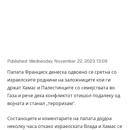
Published: Wednesday, November 22, 2023 13:09
Папата Франциск денеска одвоено се сретна со
израелските роднини на заложниците кои ги
држат Хамас и Палестинците со семејствата во
Газа и рече дека конфликтот отишол подалеку од
војната и станал „тероризам“.
Состаноците и коментарите на папата дојдоа
неколку часа откако израелската Влада и Хамас се