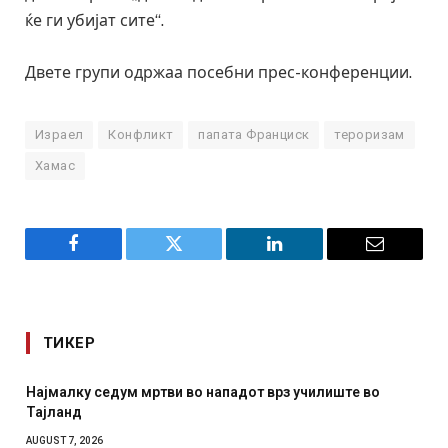
ќе ги убијат сите“.
Двете групи одржаа посебни прес-конференции.
Израел
Конфликт
папата Франциск
тероризам
Хамас
Facebook
Twitter
LinkedIn
Email
ТИКЕР
тви во нападот врз училиште во
СОЗИС: Украинците пов
отколку на Зеленски
AUGUST 7, 2026