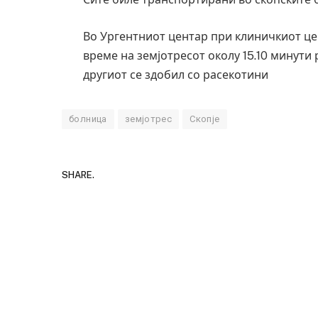
Во Ургентниот центар при клиничкиот це
време на земјотресот околу 15.10 минути 
другиот се здобил со расекотини
болница
земјотрес
Скопје
SHARE.