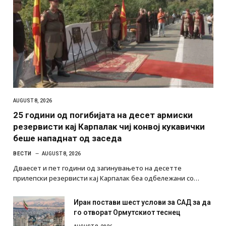
AUGUST 8, 2026
25 години од погибијата на десет армиски
резервисти кај Карпалак чиј конвој кукавички
беше нападнат од заседа
ВЕСТИ
AUGUST 8, 2026
Дваесет и пет години од загинувањето на десетте
прилепски резервисти кај Карпалак беа одбележани со…
Иран постави шест услови за САД за да
го отворат Ормутскиот теснец