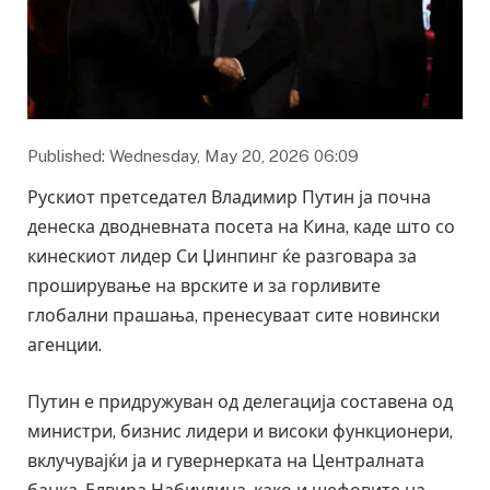
Published: Wednesday, May 20, 2026 06:09
Рускиот претседател Владимир Путин ја почна
денеска дводневната посета на Кина, каде што со
кинескиот лидер Си Џинпинг ќе разговара за
проширување на врските и за горливите
глобални прашања, пренесуваат сите новински
агенции.
Путин е придружуван од делегација составена од
министри, бизнис лидери и високи функционери,
вклучувајќи ја и гувернерката на Централната