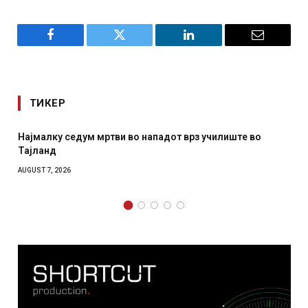
Facebook
Twitter
LinkedIn
Email
ТИКЕР
врз училиште во
СОЗИС: Украинците повеќе им веруваа
отколку на Зеленски
AUGUST 7, 2026