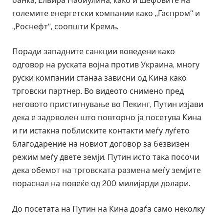
банка, Елвира Набиулина, како и шефовите на
големите енергетски компании како „Гаспром“ и
„Роснефт“, соопшти Кремљ.
Поради западните санкции воведени како
одговор на руската војна против Украина, многу
руски компании станаа зависни од Кина како
трговски партнер. Во видеото снимено пред
неговото пристигнување во Пекинг, Путин изјави
дека е задоволен што повторно ја посетува Кина
и ги истакна поблиските контакти меѓу луѓето
благодарение на новиот договор за безвизен
режим меѓу двете земји. Путин исто така посочи
дека обемот на трговската размена меѓу земјите
пораснал на повеќе од 200 милијарди долари.
До посетата на Путин на Кина доаѓа само неколку