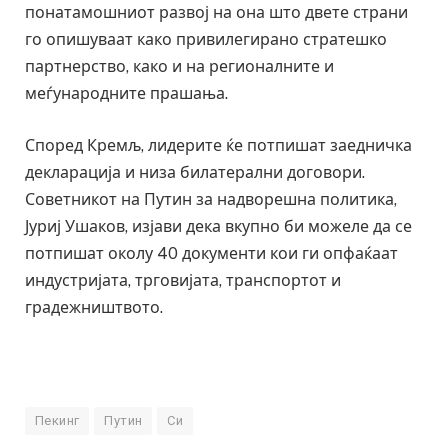
понатамошниот развој на она што двете страни
го опишуваат како привилегирано стратешко
партнерство, како и на регионалните и
меѓународните прашања.
Според Кремљ, лидерите ќе потпишат заедничка
декларација и низа билатерални договори.
Советникот на Путин за надворешна политика,
Јуриј Ушаков, изјави дека вкупно би можеле да се
потпишат околу 40 документи кои ги опфаќаат
индустријата, трговијата, транспортот и
градежништвото.
Пекинг
Путин
Си