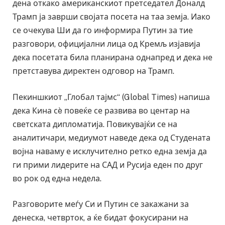
дена откако американскиот претседател Доналд
Трамп ја заврши својата посета на таа земја. Иако
се очекува Ши да го информира Путин за тие
разговори, официјални лица од Кремљ изјавија
дека посетата била планирана однапред и дека не
претставува директен одговор на Трамп.
Пекиншкиот „Глобал тајмс“ (Global Times) напиша
дека Кина сè повеќе се развива во центар на
светската дипломатија. Повикувајќи се на
аналитичари, медиумот наведе дека од Студената
војна наваму е исклучително ретко една земја да
ги прими лидерите на САД и Русија еден по друг
во рок од една недела.
Разговорите меѓу Си и Путин се закажани за
денеска, четврток, а ќе бидат фокусирани на