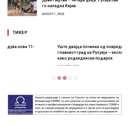
Девет мртви – четири деца: Русија пак
го нападна Кијив
AUGUST 1, 2026
ТИКЕР
Уште двајца починаа од повредите во ресторан во
главниот град на Русуија – експлозивот бил завиткан
како роденденски подарок
AUGUST 2, 2026