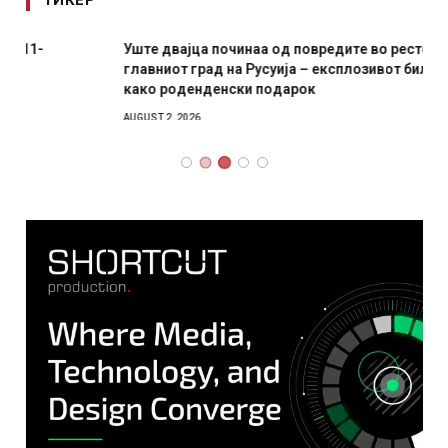
ТИКЕР
Уште двајца починаа од повредите во ресторан во
главниот град на Русуија – експлозивот бил завиткан
како роденденски подарок
AUGUST 2, 2026