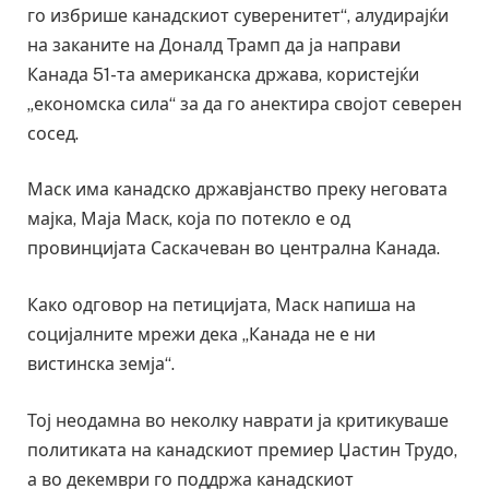
го избрише канадскиот суверенитет“, алудирајќи
на заканите на Доналд Трамп да ја направи
Канада 51-та американска држава, користејќи
„економска сила“ за да го анектира својот северен
сосед.
Маск има канадско државјанство преку неговата
мајка, Маја Маск, која по потекло е од
провинцијата Саскачеван во централна Канада.
Како одговор на петицијата, Маск напиша на
социјалните мрежи дека „Канада не е ни
вистинска земја“.
Тој неодамна во неколку наврати ја критикуваше
политиката на канадскиот премиер Џастин Трудо,
а во декември го поддржа канадскиот