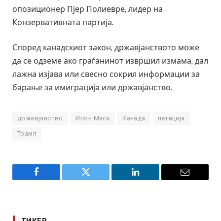
опозиционер Пјер Полиевре, лидер на
Конзервативната партија.
Според канадскиот закон, државјанството може
да се одземе ако граѓанинот извршил измама, дал
лажна изјава или свесно сокрил информации за
барање за имиграција или државјанство.
државјанство
Илон Маск
Канада
петиција
Трамп
Facebook
Twitter
LinkedIn
Email