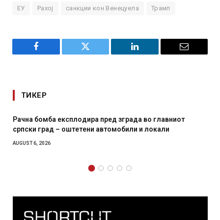
ЕУ
Рахој
санкции кон Венецуела
Трамп
Facebook
Twitter
LinkedIn
Email
ТИКЕР
Рачна бомба експлодира пред зграда во главниот
српски град – оштетени автомобили и локали
AUGUST 6, 2026