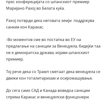
прес конферецијата со шпанскиот премиер
Маријано Рахој во Белата куќа.
Рахој потврди дека неговата земји поддржува
санкии кон Каракас.
-Во моментов сме во постапка во ЕУ на
предлагање на санкции за Венецуела, бидејќи таа
не е демократска држава, изјави шпанскиот
премиер.
Тој рече дека со Трамп сметаат дека венецуела се
движи кон тоталитаризам и осиромашување.
До сега само САД и Канада воведоа санкции
спрема Каракас и венецуелски функцонери.