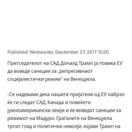
Published: Wednesday, September 27, 2017 10:26
Претседателот на САД Доналд Трамп ја повика ЕУ
да воведе санкции за „репресивниот
социјалистички режим“ на Венецуела.
-Се надеваме дека нашите пријатели од ЕУ набрзо
ќе ги следат САД, Канада и повеќето
јужноамерикански земји и ќе воведат санкции за
режимот на Мадуро. Граѓаните на Венецуела
трпат глад и политички неволји, изјави Трамп на